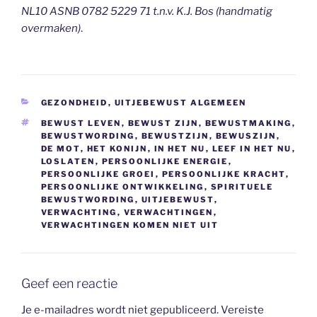
NL10 ASNB 0782 5229 71 t.n.v. K.J. Bos (handmatig
overmaken)
.
CATEGORIEËN
GEZONDHEID
,
UITJEBEWUST ALGEMEEN
TAGS
BEWUST LEVEN
,
BEWUST ZIJN
,
BEWUSTMAKING
,
BEWUSTWORDING
,
BEWUSTZIJN
,
BEWUSZIJN
,
DE MOT
,
HET KONIJN
,
IN HET NU
,
LEEF IN HET NU
,
LOSLATEN
,
PERSOONLIJKE ENERGIE
,
PERSOONLIJKE GROEI
,
PERSOONLIJKE KRACHT
,
PERSOONLIJKE ONTWIKKELING
,
SPIRITUELE
BEWUSTWORDING
,
UITJEBEWUST
,
VERWACHTING
,
VERWACHTINGEN
,
VERWACHTINGEN KOMEN NIET UIT
Geef een reactie
Je e-mailadres wordt niet gepubliceerd.
Vereiste