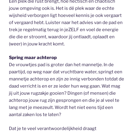
Een plek die rust brengt, hoe hectisch en chaotisch
jouw omgeving ook is. Het is dé plek waar de echte
wijsheid verborgen ligt hoeveel kennis je ook vergaart
of vergaard hebt. Luister naar het advies van de pad en
trek je regelmatig terug in jeZELF en voel de energie
die die er stroomt, waardoor jij ontlaadt, oplaadt en
(weer) in jouw kracht komt.
Spring maar achterop
De vrouwtjes pad is groter dan het mannetje. In de
paartijd, op weg naar dat vruchtbare water, springt een
mannetje achterop en zijn ze innig verbonden totdat de
daad verricht is en er ze ieder hun weg gaan. Wat mag
jij uit jouw rugzakje gooien? Dingen (of mensen) die
achterop jouw rug zijn gesprongen en die je al veel te
lang met je meezeult. Wordt het niet eens tijd een
aantal zaken los te laten?
Dat je te veel verantwoordelijkheid draagt