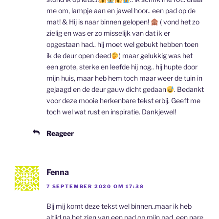
me om, lampje aan en jawel hoor.. een pad op de
mat! & Hij is naar binnen gelopen!
( vond het zo
zielig en was er zo misselijk van dat ik er
opgestaan had.. hij moet wel gebukt hebben toen
ik de deur open deed
) maar gelukkig was het
een grote, sterke en leefde hij nog.. hij hupte door
mijn huis, maar heb hem toch maar weer de tuin in
gejaagd en de deur gauw dicht gedaan
. Bedankt
voor deze mooie herkenbare tekst erbij. Geeft me
toch wel wat rust en inspiratie. Dankjewel!
Reageer
Fenna
7 SEPTEMBER 2020 OM 17:38
Bij mij komt deze tekst wel binnen..maar ik heb
altijd na het zien van een pad op mijn pad, een nare