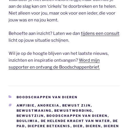
aan de slag kan om ‘cirkels’ te doorbreken en te helen.
Niet alleen voor jou, maar ook voor een ieder, die voor
jouw was en na jou komt.
Behoefte aan inzicht? Laten we dan
tijdens een consult
licht op jouw situatie schijnen.
Wil je op de hoogte blijven van het laatste nieuws,
inzichten en inspiratie ontvangen?
Word mijn
supporter en ontvang de Boodschappenbrief.
CATEGORIEËN
BOODSCHAPPEN VAN DIEREN
TAGS
AMFIBIE
,
ANOREXIA
,
BEWUST ZIJN
,
BEWUSTMAKING
,
BEWUSTWORDING
,
BEWUSTZIJN
,
BOODSCHAPPEN VAN DIEREN
,
BOULIMIA
,
DE HELENDE KRACHT VAN WATER
,
DE
PAD
,
DIEPERE BETEKENIS
,
DIER
,
DIEREN
,
DIEREN