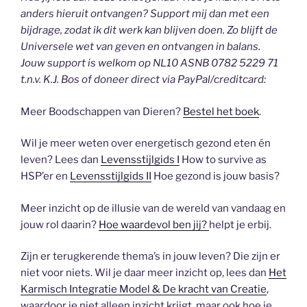
anders hieruit ontvangen? Support mij dan met een
bijdrage, zodat ik dit werk kan blijven doen. Zo blijft de
Universele wet van geven en ontvangen in balans.
Jouw support is welkom op NL10 ASNB 0782 5229 71
t.n.v. K.J. Bos of doneer direct via PayPal/creditcard:
Meer Boodschappen van Dieren?
Bestel het boek
.
Wil je meer weten over energetisch gezond eten én
leven? Lees dan
Levensstijlgids I
How to survive as
HSP’er en
Levensstijlgids II
Hoe gezond is jouw basis?
Meer inzicht op de illusie van de wereld van vandaag en
jouw rol daarin?
Hoe waardevol ben jij?
helpt je erbij.
Zijn er terugkerende thema’s in jouw leven? Die zijn er
niet voor niets. Wil je daar meer inzicht op, lees dan
Het
Karmisch Integratie Model & De kracht van Creatie
,
waardoor je niet alleen inzicht krijgt, maar ook hoe je