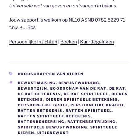
Universele wet van geven en ontvangen in balans.
Jouw support is welkom op NL10 ASNB 0782 5229 71
t.n.v. K.J. Bos
Persoonlijke inzichten
|
Boeken
|
Kaartleggingen
CATEGORIEËN
BOODSCHAPPEN VAN DIEREN
TAGS
BEWUSTMAKING
,
BEWUSTWORDING
,
BEWUSTZIJN
,
BOODSCHAP VAN DE RAT
,
DE RAT
,
DE RAT BETEKENIS
,
DE RAT SPIRITUEEL
,
DIEREN
BETEKENIS
,
DIEREN SPIRITUELE BETEKENIS
,
PERSOONLIJKE GROEI
,
PERSOONLIJKE KRACHT
,
RATTEN BETEKENIS
,
RATTEN SPIRITUEEL
,
RATTEN SPIRITUELE BETEKENIS
,
RATTENBEHEERSING
,
RATTENBESTRIJDING
,
SPIRITUELE BEWUSTWORDING
,
SPIRITUELE
DIEREN
,
UITJEBEWUST