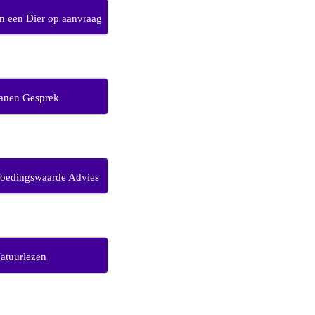
 een Dier op aanvraag
anen Gesprek
Voedingswaarde Advies
atuurlezen