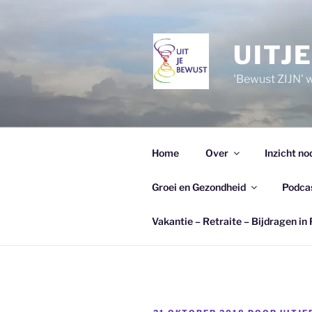
Ga
naar
de
UITJ
inhoud
'Bewust ZIJN' wi
Home
Over
Inzicht no
Groei en Gezondheid
Podca
Vakantie – Retraite – Bijdragen in 