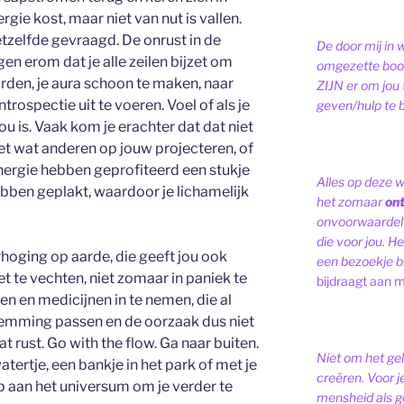
rgie kost, maar niet van nut is vallen.
tzelfde gevraagd. De onrust in de
De door mij in 
en erom dat je alle zeilen bijzet om
omgezette bood
aarden, je aura schoon te maken, naar
ZIJN er om jou 
introspectie uit te voeren. Voel of als je
geven/hulp te b
ou is. Vaak kom je erachter dat dat niet
met wat anderen op jouw projecteren, of
energie hebben geprofiteerd een stukje
Alles op deze 
ebben geplakt, waardoor je lichamelijk
het zomaar
on
onvoorwaardelij
die voor jou. Het
hoging op aarde, die geeft jou ook
een bezoekje br
et te vechten, niet zomaar in paniek te
bijdraagt aan m
en en medicijnen in te nemen, die al
stemming passen en de oorzaak dus niet
t rust. Go with the flow. Ga naar buiten.
Niet om het ge
atertje, een bankje in het park of met je
creëren. Voor j
 aan het universum om je verder te
mensheid als ge