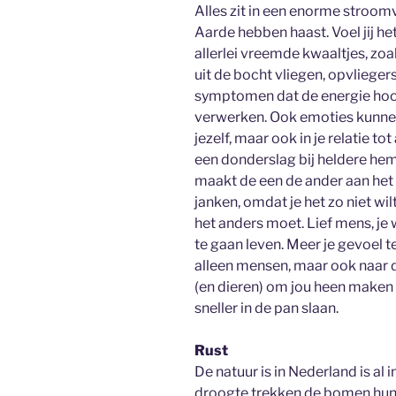
Alles zit in een enorme stroom
Aarde hebben haast. Voel jij het
allerlei vreemde kwaaltjes, zoa
uit de bocht vliegen, opvliegers
symptomen dat de energie hoog 
verwerken. Ook emoties kunnen 
jezelf, maar ook in je relatie tot
een donderslag bij heldere hemel
maakt de een de ander aan het h
janken, omdat je het zo niet wil
het anders moet. Lief mens, je
te gaan leven. Meer je gevoel t
alleen mensen, maar ook naar d
(en dieren) om jou heen maken
sneller in de pan slaan.
Rust
De natuur is in Nederland is al
droogte trekken de bomen hun 