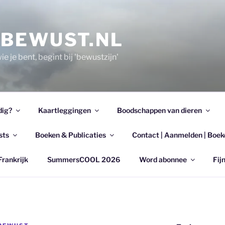
EBEWUST.NL
e je bent, begint bij 'bewustzijn'
dig?
Kaartleggingen
Boodschappen van dieren
sts
Boeken & Publicaties
Contact | Aanmelden | Boek
Frankrijk
SummersCOOL 2026
Word abonnee
Fijn