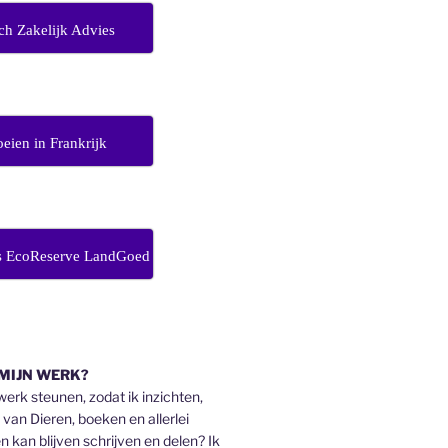
ch Zakelijk Advies
eien in Frankrijk
s EcoReserve LandGoed
 MIJN WERK?
 werk steunen, zodat ik inzichten,
an Dieren, boeken en allerlei
n kan blijven schrijven en delen? Ik