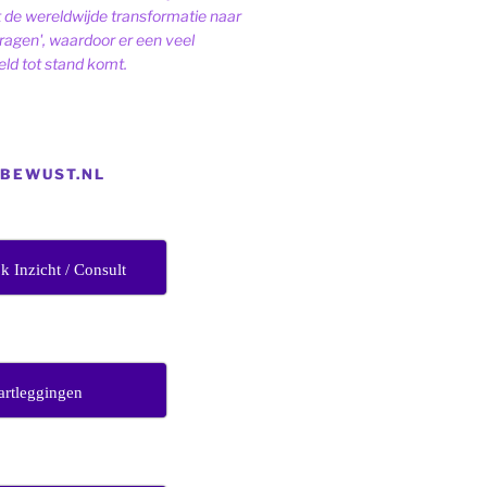
de wereldwijde transformatie naar
dragen', waardoor er een veel
ld tot stand komt.
EBEWUST.NL
jk Inzicht / Consult
artleggingen