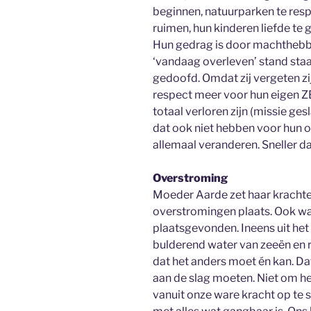
beginnen, natuurparken te res
ruimen, hun kinderen liefde te
Hun gedrag is door machthebbe
‘vandaag overleven’ stand staan 
gedoofd. Omdat zij vergeten zij
respect meer voor hun eigen 
totaal verloren zijn (missie g
dat ook niet hebben voor hun 
allemaal veranderen. Sneller 
Overstroming
Moeder Aarde zet haar krachten
overstromingen plaats. Ook w
plaatsgevonden. Ineens uit he
bulderend water van zeeën en r
dat het anders moet én kan. D
aan de slag moeten. Niet om h
vanuit onze ware kracht op te