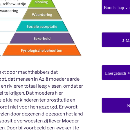
Boodschap van
3-M
aakt door machthebbers dat
Energetisch 
opt, dat mensen in Azië moeder aarde
 en rivieren totaal leeg vissen, omdat er
l te krijgen. Dat moeders hier
 kleine kinderen ter prostitutie en
N
ordt niet voor hen gezorgd. Er wordt
rzien door degenen die zeggen het land
spositie verwoesten zij liever Moeder
en. Door bijvoorbeeld een kwekerij te