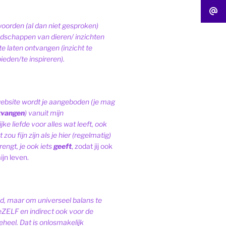
woorden (al dan niet gesproken)
schappen van dieren/ inzichten
te laten ontvangen (inzicht te
ieden/te inspireren).
website wordt je aangeboden (je mag
tvangen
) vanuit mijn
ke liefde voor alles wat leeft, ook
 zou fijn zijn als je hier (regelmatig)
engt, je ook iets
geeft
, zodat jij ook
ijn leven.
ld, maar om universeel balans te
eZELF en indirect ook voor de
heel. Dat is onlosmakelijk