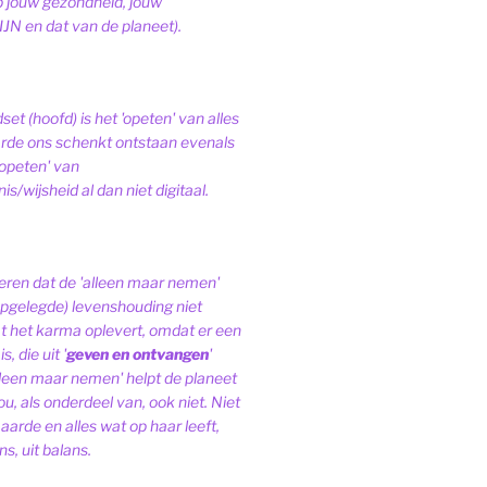
op jouw gezondheid, jouw
JN en dat van de planeet).
et (hoofd) is het 'opeten' van alles
de ons schenkt ontstaan evenals
'opeten' van
s/wijsheid al dan niet digitaal.
ren dat de 'alleen maar nemen'
pgelegde) levenshouding niet
at het karma oplevert, omdat er een
, die uit '
geven en ontvangen
'
lleen maar nemen' helpt de planeet
ou, als onderdeel van, ook niet.
Niet
 aarde en alles wat op haar leeft,
s, uit balans.