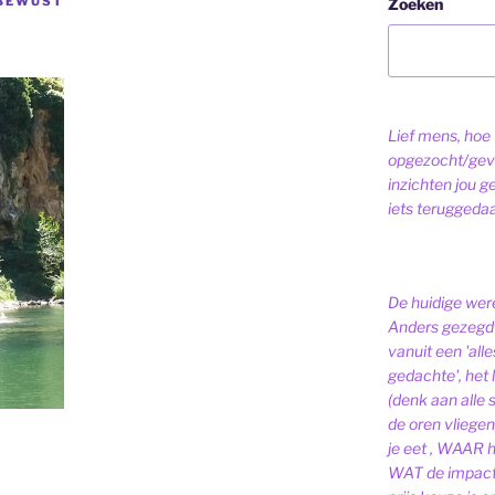
EBEWUST
Zoeken
Lief mens, hoe v
opgezocht/gev
inzichten jou g
iets teruggeda
De huidige were
Anders gezegd 
vanuit een 'alle
gedachte', het l
(denk aan alle
de oren vliegen,
je eet , WAAR 
WAT de impact 