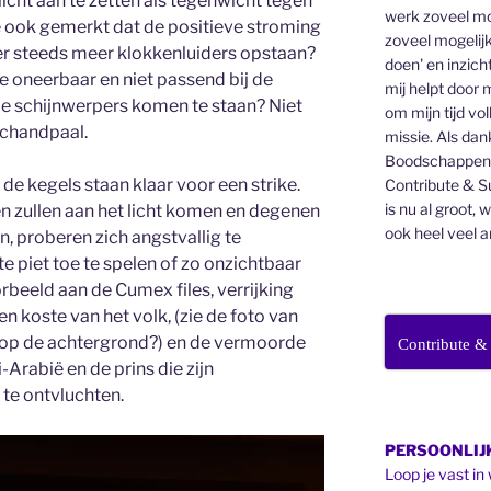
licht aan te zetten als tegenwicht tegen
werk zoveel mo
je ook gemerkt dat de positieve stroming
zoveel mogelijk
t er steeds meer klokkenluiders opstaan?
doen' en inzicht
e oneerbaar en niet passend bij de
mij helpt door 
 de schijnwerpers komen te staan? Niet
om mijn tijd vo
schandpaal.
missie. Als dan
Boodschappenbr
 de kegels staan klaar voor een strike.
Contribute & Su
is nu al groot, 
en zullen aan het licht komen en degenen
ook heel veel a
n, proberen zich angstvallig te
e piet toe te spelen of zo onzichtbaar
orbeeld aan de Cumex files, verrijking
n koste van het volk, (zie de foto van
e op de achtergrond?) en de vermoorde
Contribute &
-Arabië en de prins die zijn
te ontvluchten.
PERSOONLIJK
Loop je vast in 