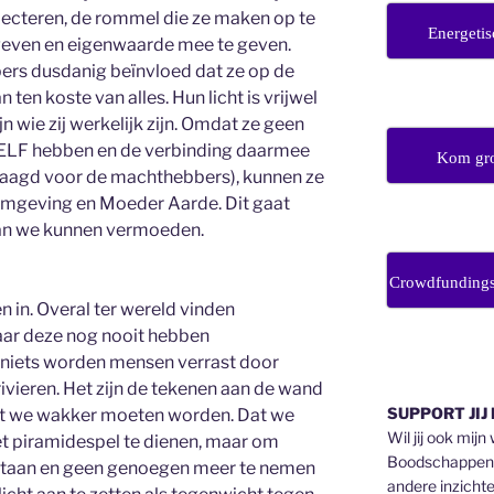
pecteren, de rommel die ze maken op te
Energetis
 geven en eigenwaarde mee te geven.
rs dusdanig beïnvloed dat ze op de
ten koste van alles. Hun licht is vrijwel
n wie zij werkelijk zijn. Omdat ze geen
ZELF hebben en de verbinding daarmee
Kom gro
eslaagd voor de machthebbers), kunnen ze
omgeving en Moeder Aarde. Dit gaat
dan we kunnen vermoeden.
Crowdfunding
 in. Overal ter wereld vinden
aar deze nog nooit hebben
t niets worden mensen verrast door
ivieren. Het zijn de tekenen aan de wand
SUPPORT JIJ
at we wakker moeten worden. Dat we
Wil jij ook mijn
et piramidespel te dienen, maar om
Boodschappen v
 staan en geen genoegen meer te nemen
andere inzichte