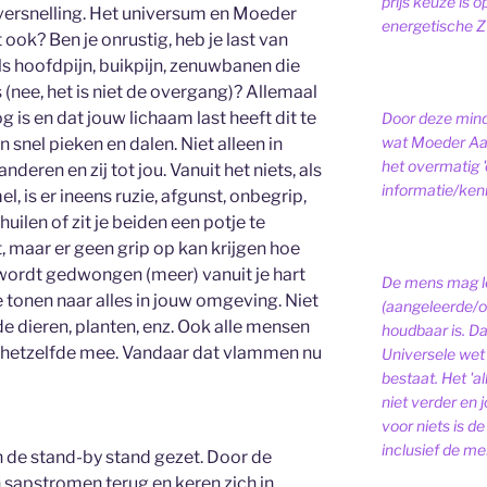
prijs keuze is 
versnelling. Het universum en Moeder
energetische ZI
 ook? Ben je onrustig, heb je last van
ls hoofdpijn, buikpijn, zenuwbanen die
 (nee, het is niet de overgang)? Allemaal
is en dat jouw lichaam last heeft dit te
Door deze minds
wat Moeder Aar
snel pieken en dalen. Niet alleen in
het overmatig 
 anderen en zij tot jou. Vanuit het niets, als
informatie/kenni
, is er ineens ruzie, afgunst, onbegrip,
uilen of zit je beiden een potje te
t, maar er geen grip op kan krijgen hoe
 wordt gedwongen (meer) vanuit je hart
De mens mag le
e tonen naar alles in jouw omgeving. Niet
(aangeleerde/o
e dieren, planten, enz. Ook alle mensen
houdbaar is. D
 hetzelfde mee. Vandaar dat vlammen nu
Universele wet is
bestaat.
Het 'a
niet verder en j
voor niets is de
inclusief de men
 in de stand-by stand gezet. Door de
sapstromen terug en keren zich in