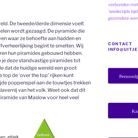
verbonden met 
'wederzijds bij
gezondere were
ereld. De tweede/derde dimensie voelt
toelen wordt gezaagd. De pyramide die
even waar ze behoefte aan hadden en
CONTACT
verheerlijking begint te smelten. Wij
INFO@UITJ
aren hun piramides gebouwd hebben.
e je deze standvastige piramides tot
 dat de huidige wereld een groot
e top de ‘over the top’ rijken kunt
Persoonli
wijde poppenspel aan de touwtjes trekken
avernij van het volk. Weet ook dat dit
 Piramide van Maslow voor heel veel
Ka