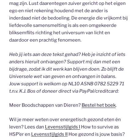
mag zijn. Lust daarentegen zuiver gericht op het eigen
ego en niet rekening houdend met de ander is
inderdaad niet de bedoeling. De energie die vrijkomt bij
liefdevolle samensmelting is als een omgekeerde
bliksemflits richting het universum van licht en
daardoor een prachtig fenomeen.
Heb jij iets aan deze tekst gehad? Heb je inzicht of iets
anders hieruit ontvangen? Support mij dan met een
bijdrage, zodat ik dit werk kan blijven doen. Zo blijft de
Universele wet van geven en ontvangen in balans.
Jouw support is welkom op NL10 ASNB 0782 5229 71
t.n.v. K.J. Bos of doneer direct via PayPal/creditcard:
Meer Boodschappen van Dieren?
Bestel het boek
.
Wil je meer weten over energetisch gezond eten én
leven? Lees dan
Levensstijlgids I
How to survive as
HSP’er en
Levensstijlgids II
Hoe gezond is jouw basis?