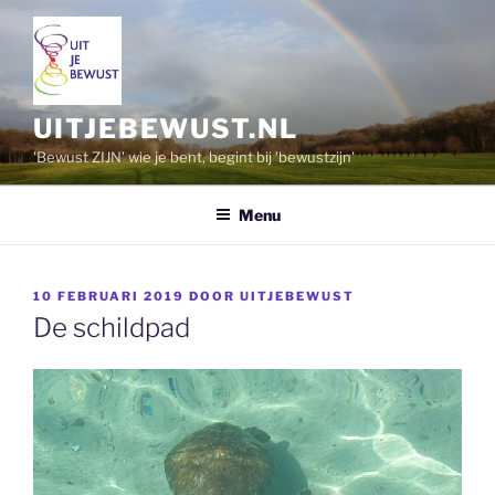
Ga
naar
de
inhoud
UITJEBEWUST.NL
'Bewust ZIJN' wie je bent, begint bij 'bewustzijn'
Menu
GEPLAATST
10 FEBRUARI 2019
DOOR
UITJEBEWUST
OP
De schildpad