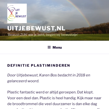
Ga
naar
de
inhoud
UITJEBEWUST.NL
'Bewust ZIJN' wie je bent, begint bij 'bewustzijn'
Menu
DEFINITIE PLASTIMINDEREN
Door Uitjebewust, Karen Bos bedacht in 2018 en
gelanceerd woord.
Plastic fantastic werd er altijd geroepen. Dat klopt.
Voor een deel dan. Plastic is heel handig. Kijk maar naar
de broodtrommel die veel duurzamer is dan elke dag