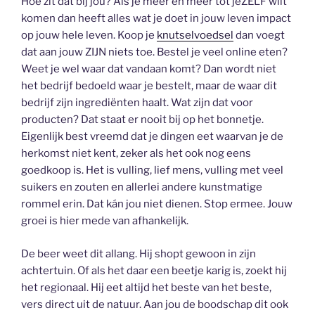
Hoe zit dat bij jou? Als je meer en meer tot jeZELF wilt
komen dan heeft alles wat je doet in jouw leven impact
op jouw hele leven. Koop je
knutselvoedsel
dan voegt
dat aan jouw ZIJN niets toe. Bestel je veel online eten?
Weet je wel waar dat vandaan komt? Dan wordt niet
het bedrijf bedoeld waar je bestelt, maar de waar dit
bedrijf zijn ingrediënten haalt. Wat zijn dat voor
producten? Dat staat er nooit bij op het bonnetje.
Eigenlijk best vreemd dat je dingen eet waarvan je de
herkomst niet kent, zeker als het ook nog eens
goedkoop is. Het is vulling, lief mens, vulling met veel
suikers en zouten en allerlei andere kunstmatige
rommel erin. Dat kán jou niet dienen. Stop ermee. Jouw
groei is hier mede van afhankelijk.
De beer weet dit allang. Hij shopt gewoon in zijn
achtertuin. Of als het daar een beetje karig is, zoekt hij
het regionaal. Hij eet altijd het beste van het beste,
vers direct uit de natuur. Aan jou de boodschap dit ook