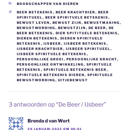
CATEGORIEËN
BOODSCHAPPEN VAN DIEREN
TAGS
BEER BETEKENIS
,
BEER KRACHTDIER
,
BEER
SPIRITUEEL
,
BEER SPIRITUELE BETEKENIS
,
BEWUST LEVEN
,
BEWUST ZIJN
,
BEWUSTMAKING
,
BEWUSTWORDING
,
BEWUSTZIJN
,
DE BEER
,
DE
BEER BETEKENIS
,
DIER SPITITUELE BETEKENIS
,
DIEREN BETEKENIS
,
DIEREN SPIRITUELE
BETEKENIS
,
IJSBEER
,
IJSBEER BETEKENIS
,
IJSBEER KRACHTDIER
,
IJSBEER SPIRITUEEL
,
IJSBEER SPIRITUELE BETEKENIS
,
PERSOONLIJKE GROEI
,
PERSOONLIJKE KRACHT
,
PERSOONLIJKE ONTWIKKELING
,
SPIRITUELE
BETEKENIS
,
SPIRITUELE BETEKENIS BEER
,
SPIRITUELE BETEKENIS DIEREN
,
SPIRITUELE
BEWUSTWORDING
,
UITJEBEWUST
3 antwoorden op “De Beer / IJsbeer”
Brenda d van Wort
29 JANUARI 2023 OM 06:01