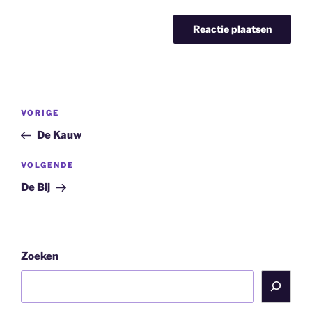
Bericht
Vorig
VORIGE
navigatie
bericht
De Kauw
Volgend
VOLGENDE
bericht
De Bij
Zoeken