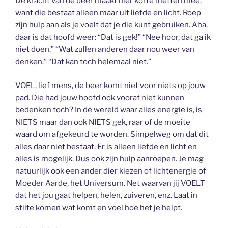
De kracht van de beer maakt hier korte metten mee,
want die bestaat alleen maar uit liefde en licht. Roep
zijn hulp aan als je voelt dat je die kunt gebruiken. Aha,
daar is dat hoofd weer: “Dat is gek!” “Nee hoor, dat ga ik
niet doen.” “Wat zullen anderen daar nou weer van
denken.” “Dat kan toch helemaal niet.”
VOEL, lief mens, de beer komt niet voor niets op jouw
pad. Die had jouw hoofd ook vooraf niet kunnen
bedenken toch? In de wereld waar alles energie is, is
NIETS maar dan ook NIETS gek, raar of de moeite
waard om afgekeurd te worden. Simpelweg om dat dit
alles daar niet bestaat. Er is alleen liefde en licht en
alles is mogelijk. Dus ook zijn hulp aanroepen. Je mag
natuurlijk ook een ander dier kiezen of lichtenergie of
Moeder Aarde, het Universum. Net waarvan jij VOELT
dat het jou gaat helpen, helen, zuiveren, enz. Laat in
stilte komen wat komt en voel hoe het je helpt.