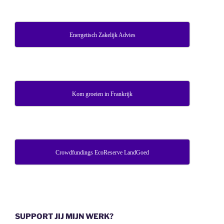
Energetisch Zakelijk Advies
Kom groeien in Frankrijk
Crowdfundings EcoReserve LandGoed
SUPPORT JIJ MIJN WERK?