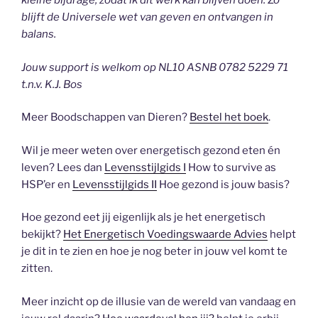
kleine bijdrage, zodat ik dit werk kan blijven doen. Zo
blijft de Universele wet van geven en ontvangen in
balans.
Jouw support is welkom op NL10 ASNB 0782 5229 71
t.n.v. K.J. Bos
Meer Boodschappen van Dieren?
Bestel het boek
.
Wil je meer weten over energetisch gezond eten én
leven? Lees dan
Levensstijlgids I
How to survive as
HSP’er en
Levensstijlgids II
Hoe gezond is jouw basis?
Hoe gezond eet jij eigenlijk als je het energetisch
bekijkt?
Het Energetisch Voedingswaarde Advies
helpt
je dit in te zien en hoe je nog beter in jouw vel komt te
zitten.
Meer inzicht op de illusie van de wereld van vandaag en