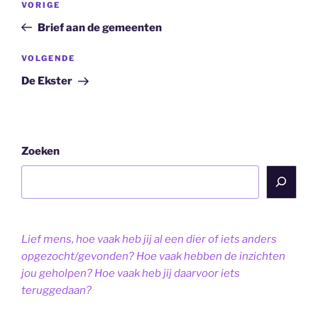
Vorig
VORIGE
navigatie
bericht
Brief aan de gemeenten
Volgend
VOLGENDE
bericht
De Ekster
Zoeken
Lief mens, hoe vaak heb jij al een dier of iets anders
opgezocht/gevonden? Hoe vaak hebben de inzichten
jou geholpen? Hoe vaak heb jij daarvoor iets
teruggedaan?