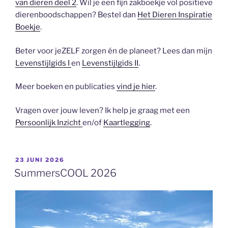
van dieren deel 2
. Wil je een fijn zakboekje vol positieve
dierenboodschappen? Bestel dan
Het Dieren Inspiratie
Boekje
.
Beter voor jeZELF zorgen én de planeet? Lees dan mijn
Levenstijlgids I
en
Levenstijlgids II
.
Meer boeken en publicaties
vind je hier
.
Vragen over jouw leven? Ik help je graag met een
Persoonlijk Inzicht
en/of
Kaartlegging
.
GEPLAATST
23 JUNI 2026
OP
SummersCOOL 2026