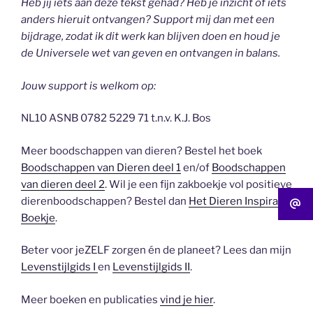
Heb jij iets aan deze tekst gehad? Heb je inzicht of iets
anders hieruit ontvangen? Support mij dan met een
bijdrage, zodat ik dit werk kan blijven doen en houd je
de Universele wet van geven en ontvangen in balans.
Jouw support is welkom op:
NL10 ASNB 0782 5229 71 t.n.v. K.J. Bos
Meer boodschappen van dieren? Bestel het boek
Boodschappen van Dieren deel 1
en/of
Boodschappen
van dieren deel 2
. Wil je een fijn zakboekje vol positieve
dierenboodschappen? Bestel dan
Het Dieren Inspiratie
Boekje
.
Beter voor jeZELF zorgen én de planeet? Lees dan mijn
Levenstijlgids I
en
Levenstijlgids II
.
Meer boeken en publicaties
vind je hier
.