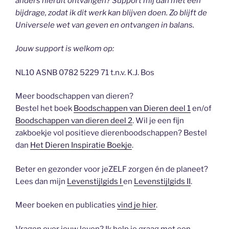
anders hieruit ontvangen? Support mij dan met een
bijdrage, zodat ik dit werk kan blijven doen. Zo blijft de
Universele wet van geven en ontvangen in balans.
Jouw support is welkom op:
NL10 ASNB 0782 5229 71 t.n.v. K.J. Bos
Meer boodschappen van dieren?
Bestel het boek
Boodschappen van Dieren deel 1
en/of
Boodschappen van dieren deel 2
. Wil je een fijn
zakboekje vol positieve dierenboodschappen? Bestel
dan
Het Dieren Inspiratie Boekje
.
Beter en gezonder voor jeZELF zorgen én de planeet?
Lees dan mijn
Levenstijlgids I
en
Levenstijlgids II
.
Meer boeken en publicaties
vind je hier
.
Vragen over jouw leven? Ik help je graag met een