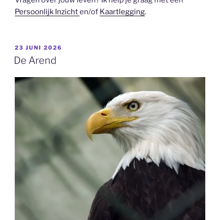
Persoonlijk Inzicht
en/of
Kaartlegging
.
GEPLAATST
23 JUNI 2026
OP
De Arend