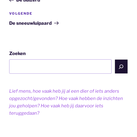
De buizerd
Volgend
VOLGENDE
bericht
De sneeuwluipaard
Zoeken
Lief mens, hoe vaak heb jij al een dier of iets anders
opgezocht/gevonden? Hoe vaak hebben de inzichten
jou geholpen? Hoe vaak heb jij daarvoor iets
teruggedaan?