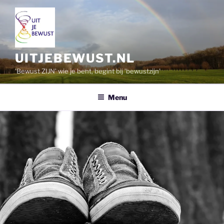
Ga
naar
de
inhoud
UITJEBEWUST.NL
'Bewust ZIJN' wie je bent, begint bij 'bewustzijn'
Menu