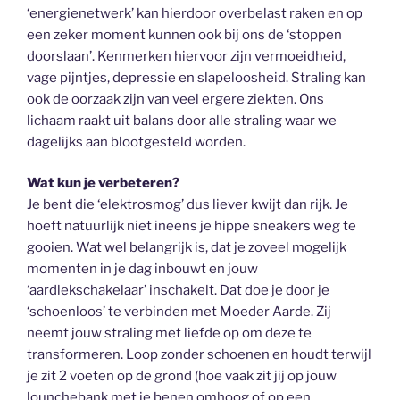
‘energienetwerk’ kan hierdoor overbelast raken en op
een zeker moment kunnen ook bij ons de ‘stoppen
doorslaan’. Kenmerken hiervoor zijn vermoeidheid,
vage pijntjes, depressie en slapeloosheid. Straling kan
ook de oorzaak zijn van veel ergere ziekten. Ons
lichaam raakt uit balans door alle straling waar we
dagelijks aan blootgesteld worden.
Wat kun je verbeteren?
Je bent die ‘elektrosmog’ dus liever kwijt dan rijk. Je
hoeft natuurlijk niet ineens je hippe sneakers weg te
gooien. Wat wel belangrijk is, dat je zoveel mogelijk
momenten in je dag inbouwt en jouw
‘aardlekschakelaar’ inschakelt. Dat doe je door je
‘schoenloos’ te verbinden met Moeder Aarde. Zij
neemt jouw straling met liefde op om deze te
transformeren. Loop zonder schoenen en houdt terwijl
je zit 2 voeten op de grond (hoe vaak zit jij op jouw
lounchebank met je benen omhoog of op een