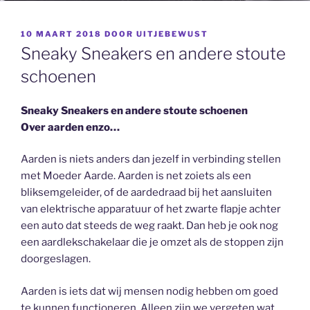
GEPLAATST
10 MAART 2018
DOOR
UITJEBEWUST
OP
Sneaky Sneakers en andere stoute
schoenen
Sneaky Sneakers en andere stoute schoenen
Over aarden enzo…
Aarden is niets anders dan jezelf in verbinding stellen
met Moeder Aarde. Aarden is net zoiets als een
bliksemgeleider, of de aardedraad bij het aansluiten
van elektrische apparatuur of het zwarte flapje achter
een auto dat steeds de weg raakt. Dan heb je ook nog
een aardlekschakelaar die je omzet als de stoppen zijn
doorgeslagen.
Aarden is iets dat wij mensen nodig hebben om goed
te kunnen functioneren. Alleen zijn we vergeten wat