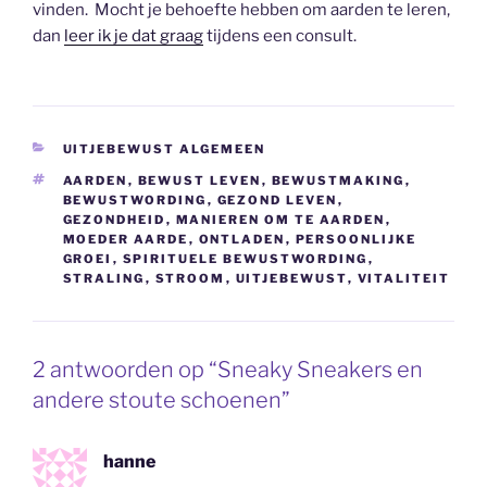
vinden. Mocht je behoefte hebben om aarden te leren,
dan
leer ik je dat graag
tijdens een consult.
CATEGORIEËN
UITJEBEWUST ALGEMEEN
TAGS
AARDEN
,
BEWUST LEVEN
,
BEWUSTMAKING
,
BEWUSTWORDING
,
GEZOND LEVEN
,
GEZONDHEID
,
MANIEREN OM TE AARDEN
,
MOEDER AARDE
,
ONTLADEN
,
PERSOONLIJKE
GROEI
,
SPIRITUELE BEWUSTWORDING
,
STRALING
,
STROOM
,
UITJEBEWUST
,
VITALITEIT
2 antwoorden op “Sneaky Sneakers en
andere stoute schoenen”
hanne