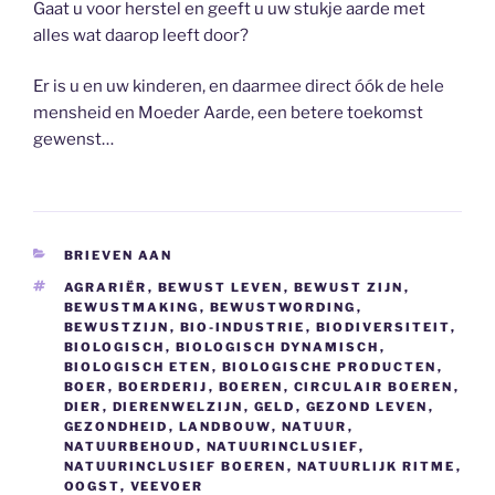
Gaat u voor herstel en geeft u uw stukje aarde met
alles wat daarop leeft door?
Er is u en uw kinderen, en daarmee direct óók de hele
mensheid en Moeder Aarde, een betere toekomst
gewenst…
CATEGORIEËN
BRIEVEN AAN
TAGS
AGRARIËR
,
BEWUST LEVEN
,
BEWUST ZIJN
,
BEWUSTMAKING
,
BEWUSTWORDING
,
BEWUSTZIJN
,
BIO-INDUSTRIE
,
BIODIVERSITEIT
,
BIOLOGISCH
,
BIOLOGISCH DYNAMISCH
,
BIOLOGISCH ETEN
,
BIOLOGISCHE PRODUCTEN
,
BOER
,
BOERDERIJ
,
BOEREN
,
CIRCULAIR BOEREN
,
DIER
,
DIERENWELZIJN
,
GELD
,
GEZOND LEVEN
,
GEZONDHEID
,
LANDBOUW
,
NATUUR
,
NATUURBEHOUD
,
NATUURINCLUSIEF
,
NATUURINCLUSIEF BOEREN
,
NATUURLIJK RITME
,
OOGST
,
VEEVOER