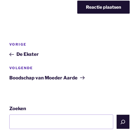
Bericht
Vorig
VORIGE
navigatie
bericht
De Ekster
Volgend
VOLGENDE
bericht
Boodschap van Moeder Aarde
Zoeken