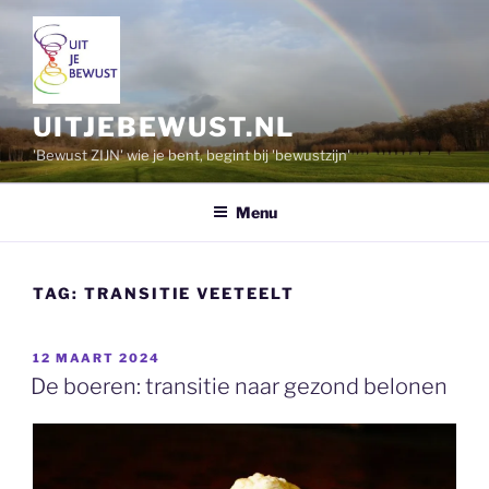
Ga
naar
de
inhoud
UITJEBEWUST.NL
'Bewust ZIJN' wie je bent, begint bij 'bewustzijn'
Menu
TAG:
TRANSITIE VEETEELT
GEPLAATST
12 MAART 2024
OP
De boeren: transitie naar gezond belonen