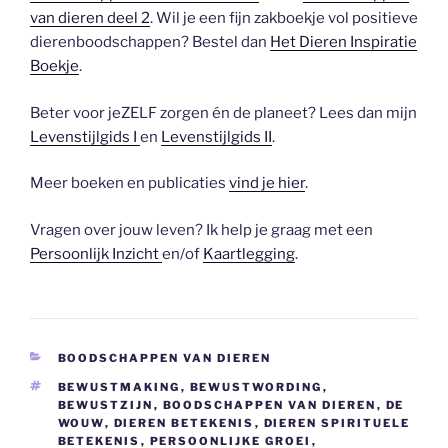
van dieren deel 2
. Wil je een fijn zakboekje vol positieve
dierenboodschappen? Bestel dan
Het Dieren Inspiratie
Boekje
.
Beter voor jeZELF zorgen én de planeet? Lees dan mijn
Levenstijlgids I
en
Levenstijlgids II
.
Meer boeken en publicaties
vind je hier
.
Vragen over jouw leven? Ik help je graag met een
Persoonlijk Inzicht
en/of
Kaartlegging
.
CATEGORIEËN
BOODSCHAPPEN VAN DIEREN
TAGS
BEWUSTMAKING
,
BEWUSTWORDING
,
BEWUSTZIJN
,
BOODSCHAPPEN VAN DIEREN
,
DE
WOUW
,
DIEREN BETEKENIS
,
DIEREN SPIRITUELE
BETEKENIS
,
PERSOONLIJKE GROEI
,