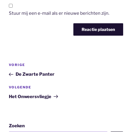
Stuur mij een e-mail als er nieuwe berichten zijn.
Bericht
Vorig
VORIGE
navigatie
bericht
De Zwarte Panter
Volgend
VOLGENDE
bericht
Het Onweersvliegje
Zoeken