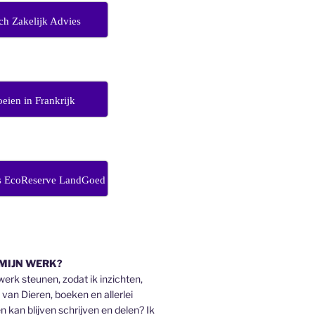
ch Zakelijk Advies
eien in Frankrijk
s EcoReserve LandGoed
 MIJN WERK?
 werk steunen, zodat ik inzichten,
an Dieren, boeken en allerlei
n kan blijven schrijven en delen? Ik