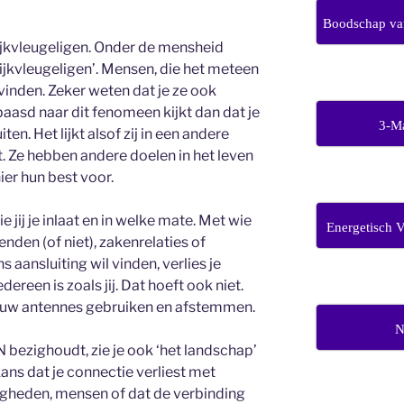
Boodschap van
ijkvleugeligen. Onder de mensheid
lijkvleugeligen’. Mensen, die het meteen
vinden. Zeker weten dat je ze ook
asd naar dit fenomeen kijkt dan dat je
3-M
en. Het lijkt alsof zij in een andere
pt. Ze hebben andere doelen in het leven
er hun best voor.
e jij je inlaat en in welke mate. Met wie
Energetisch 
ienden (of niet), zakenrelaties of
 aansluiting wil vinden, verlies je
dereen is zoals jij. Dat hoeft ook niet.
 jouw antennes gebruiken en afstemmen.
N
 bezighoudt, zie je ook ‘het landschap’
ans dat je connectie verliest met
igheden, mensen of dat de verbinding