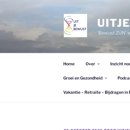
Ga
naar
de
UITJ
inhoud
'Bewust ZIJN' wi
Home
Over
Inzicht no
Groei en Gezondheid
Podca
Vakantie – Retraite – Bijdragen in 