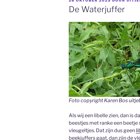
GEPLAATST
26 OKTOBER 2025
DOOR
UITJ
OP
De Waterjuffer
Foto copyright Karen Bos uitj
Als wij een libelle zien, dan is 
beestjes met ranke een beetje 
vleugeltjes. Dat zijn dus geen
l
beekjuffers gaat, dan zijn de 