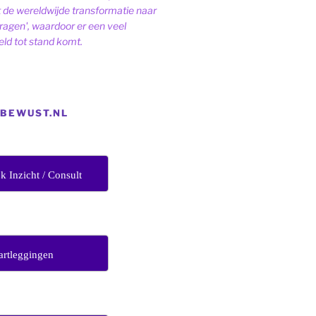
de wereldwijde transformatie naar
dragen', waardoor er een veel
ld tot stand komt.
EBEWUST.NL
jk Inzicht / Consult
artleggingen