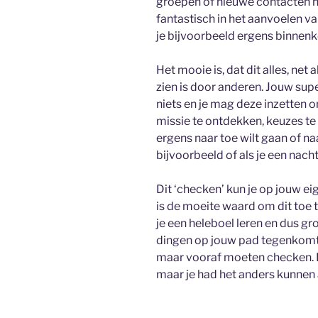
groepen of nieuwe contacten het
fantastisch in het aanvoelen van
je bijvoorbeeld ergens binnen
Het mooie is, dat dit alles, net a
zien is door anderen. Jouw supe
niets en je mag deze inzetten 
missie te ontdekken, keuzes te 
ergens naar toe wilt gaan of na
bijvoorbeeld of als je een nachtj
Dit ‘checken’ kun je op jouw 
is de moeite waard om dit toe t
je een heleboel leren en dus gr
dingen op jouw pad tegenkomt, 
maar vooraf moeten checken. Da
maar je had het anders kunnen 