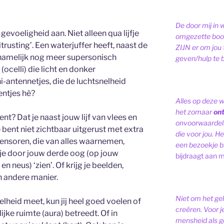
De door mij in 
 gevoeligheid aan. Niet alleen qua lijfje
omgezette bood
trusting’. Een waterjuffer heeft, naast de
ZIJN er om jou 
namelijk nog meer supersonisch
geven/hulp te b
(ocelli) die licht en donker
-antennetjes, die de luchtsnelheid
ntjes hè?
Alles op deze 
het zomaar
on
ent? Dat je naast jouw lijf van vlees en
onvoorwaardelij
 bent niet zichtbaar uitgerust met extra
die voor jou. Het
sensoren, die van alles waarnemen,
een bezoekje br
 je door jouw derde oog (op jouw
bijdraagt aan m
 neus) ‘zien’. Of krijg je beelden,
n andere manier.
Niet om het ge
elheid meet, kun jij heel goed voelen of
creëren. Voor j
jke ruimte (aura) betreedt. Of in
mensheid als ge