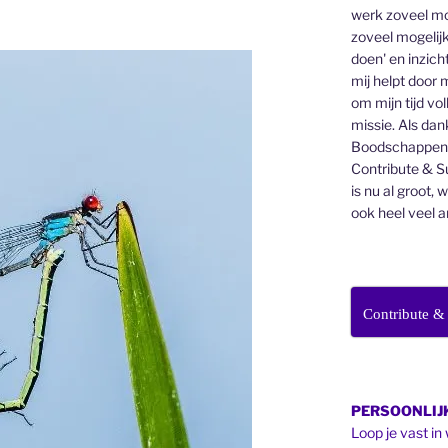
werk zoveel mo
zoveel mogelijk
doen' en inzicht
mij helpt door 
om mijn tijd vo
missie. Als dan
Boodschappenbr
Contribute & Su
is nu al groot, 
ook heel veel a
Contribute &
PERSOONLIJK
Loop je vast in 