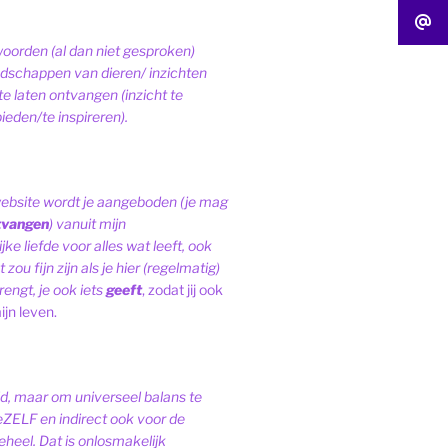
woorden (al dan niet gesproken)
schappen van dieren/ inzichten
te laten ontvangen (inzicht te
ieden/te inspireren).
website wordt je aangeboden (je mag
tvangen
) vanuit mijn
ke liefde voor alles wat leeft, ook
 zou fijn zijn als je hier (regelmatig)
engt, je ook iets
geeft
, zodat jij ook
ijn leven.
ld, maar om universeel balans te
eZELF en indirect ook voor de
heel. Dat is onlosmakelijk