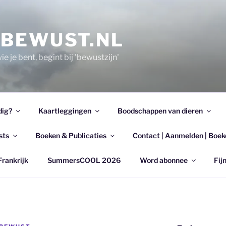
EBEWUST.NL
e je bent, begint bij 'bewustzijn'
dig?
Kaartleggingen
Boodschappen van dieren
sts
Boeken & Publicaties
Contact | Aanmelden | Boek
Frankrijk
SummersCOOL 2026
Word abonnee
Fijn