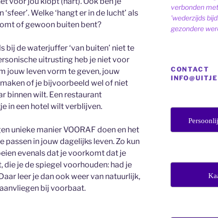
 voor jou klopt (hart). Ook ben je
verbonden met 
 ‘sfeer’. Welke ‘hangt er in de lucht’ als
'wederzijds bij
komt of gewoon buiten bent?
gezondere were
ls bij de waterjuffer ‘van buiten’ niet te
rsonische uitrusting heb je niet voor
CONTACT
om jouw leven vorm te geven, jouw
INFO@UITJ
maken of je bijvoorbeeld wel of niet
ar binnen wilt. Een restaurant
e in een hotel wilt verblijven.
Persoonli
eigen unieke manier VOORAF doen en het
e passen in jouw dagelijks leven. Zo kun
oeien evenals dat je voorkomt dat je
die je de spiegel voorhouden: had je
Ka
ar leer je dan ook weer van natuurlijk,
aanvliegen bij voorbaat.