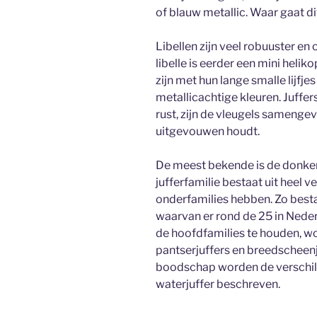
of blauw metallic. Waar gaat d
Libellen zijn veel robuuster en
libelle is eerder een mini helikop
zijn met hun lange smalle lijfje
metallicachtige kleuren. Juffers
rust, zijn de vleugels samengevo
uitgevouwen houdt.
De meest bekende is de donker
jufferfamilie bestaat uit heel v
onderfamilies hebben. Zo besta
waarvan er rond de 25 in Nede
de hoofdfamilies te houden, wo
pantserjuffers en breedscheenj
boodschap worden de verschil
waterjuffer beschreven.