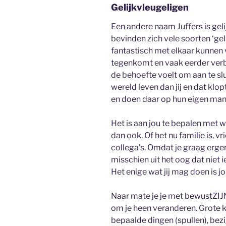
Gelijkvleugeligen
Een andere naam Juffers is gel
bevinden zich vele soorten ‘ge
fantastisch met elkaar kunnen 
tegenkomt en vaak eerder verba
de behoefte voelt om aan te sluit
wereld leven dan jij en dat klo
en doen daar op hun eigen mani
Het is aan jou te bepalen met wi
dan ook. Of het nu familie is, vr
collega’s. Omdat je graag ergens
misschien uit het oog dat niet ie
Het enige wat jij mag doen is
Naar mate je je met bewustZIJN
om je heen veranderen. Grote k
bepaalde dingen (spullen), bez