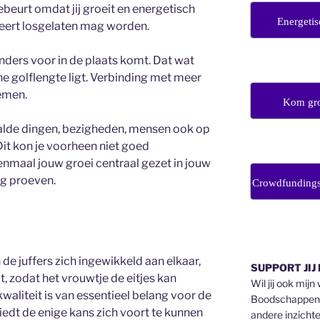
ebeurt omdat jij groeit en energetisch
Energetis
neert losgelaten mag worden.
nders voor in de plaats komt. Dat wat
e golflengte ligt. Verbinding met meer
oemen.
Kom gro
lde dingen, bezigheden, mensen ook op
 Dit kon je voorheen niet goed
nmaal jouw groei centraal gezet in jouw
ng proeven.
Crowdfunding
de juffers zich ingewikkeld aan elkaar,
SUPPORT JIJ
, zodat het vrouwtje de eitjes kan
Wil jij ook mijn
kwaliteit is van essentieel belang voor de
Boodschappen v
iedt de enige kans zich voort te kunnen
andere inzichte