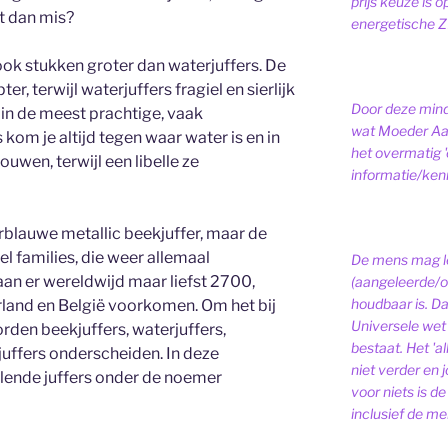
prijs keuze is 
it dan mis?
energetische ZI
 ook stukken groter dan waterjuffers. De
ter, terwijl waterjuffers fragiel en sierlijk
Door deze minds
s in de meest prachtige, vaak
wat Moeder Aar
 kom je altijd tegen waar water is en in
het overmatig 
uwen, terwijl een libelle ze
informatie/kenni
blauwe metallic beekjuffer, maar de
eel families, die weer allemaal
De mens mag le
an er wereldwijd maar liefst 2700,
(aangeleerde/o
houdbaar is. D
rland en België voorkomen. Om het bij
Universele wet is
rden beekjuffers, waterjuffers,
bestaat.
Het 'a
uffers onderscheiden. In deze
niet verder en j
lende juffers onder de noemer
voor niets is de
inclusief de men