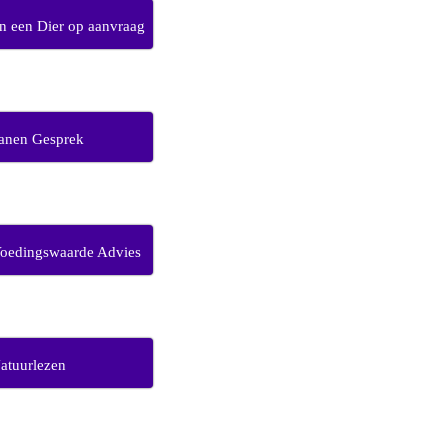
 een Dier op aanvraag
anen Gesprek
Voedingswaarde Advies
atuurlezen