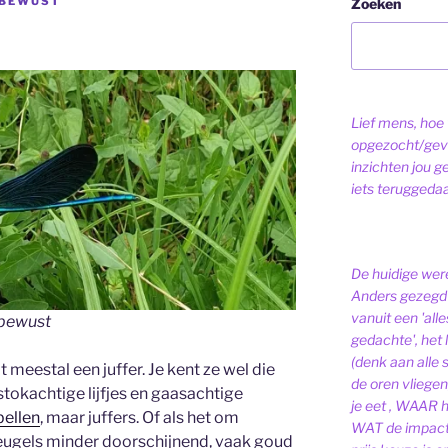
EBEWUST
Zoeken
Lief mens, hoe v
opgezocht/gev
inzichten jou g
iets teruggeda
De huidige were
Anders gezegd 
vanuit een 'alle
ebewust
gedachte', het l
(denk aan alle
dat meestal een juffer. Je kent ze wel die
de oren vliegen,
stokachtige lijfjes en gaasachtige
je eet , WAAR 
ibellen
, maar juffers. Of als het om
WAT de impact 
vleugels minder doorschijnend, vaak goud