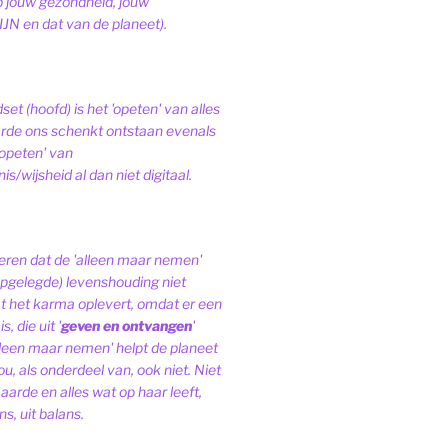
op jouw gezondheid, jouw
JN en dat van de planeet).
et (hoofd) is het 'opeten' van alles
de ons schenkt ontstaan evenals
'opeten' van
s/wijsheid al dan niet digitaal.
ren dat de 'alleen maar nemen'
pgelegde) levenshouding niet
at het karma oplevert, omdat er een
, die uit '
geven en ontvangen
'
lleen maar nemen' helpt de planeet
ou, als onderdeel van, ook niet.
Niet
 aarde en alles wat op haar leeft,
s, uit balans.