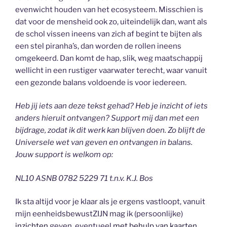
evenwicht houden van het ecosysteem. Misschien is
dat voor de mensheid ook zo, uiteindelijk dan, want als
de schol vissen ineens van zich af begint te bijten als
een stel piranha’s, dan worden de rollen ineens
omgekeerd. Dan komt de hap, slik, weg maatschappij
wellicht in een rustiger vaarwater terecht, waar vanuit
een gezonde balans voldoende is voor iedereen.
Heb jij iets aan deze tekst gehad? Heb je inzicht of iets
anders hieruit ontvangen? Support mij dan met een
bijdrage, zodat ik dit werk kan blijven doen. Zo blijft de
Universele wet van geven en ontvangen in balans.
Jouw support is welkom op:
NL10 ASNB 0782 5229 71 t.n.v. K.J. Bos
Ik sta altijd voor je klaar als je ergens vastloopt, vanuit
mijn eenheidsbewustZIJN mag ik (persoonlijke)
inzichten
geven, eventueel
met behulp van kaarten
,