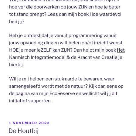
hoe ver die doorwerken op jouw ZIJN en hoe je beter
tot stand brengt? Lees dan mijn boek
Hoe waardevol
ben jij?
Heb je ontdekt dat je vanuit programmering vanuit
jouw opvoeding dingen wilt helen en/of inzicht wenst
HOE je meer jeZELF kan ZIJN? Dan helpt mijn boek
Het
Karmisch Integratiemodel & de Kracht van Creatie j
e
hierbij.
Wil je mij helpen een stuk aarde te bewaren, waar
samengeleefd wordt met de natuur? Kijk dan eens op
de pagina van mijn
EcoReserve
en wellicht wil jij dit
initiatief supporten.
GEPLAATST
1 NOVEMBER 2022
OP
De Houtbij