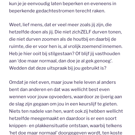
kun je je eenvoudig laten beperken en eveneens in
beperkende gedachtestromen terecht raken.
Weet, lief mens, dat er veel meer zoals jij zijn, die
hetzelfde doen als jij. Die niet zichZELF durven tonen,
die niet durven zoomen als de houtbij en daarbij de
ruimte, die er voor hen is, al vrolijk zoemend innemen.
Heb je hier ooit bij stilgestaan? Of blijf jij vasthouden
aan ‘doe maar normaal, dan doe je al gek genoeg’.
Wedden dat deze uitspraak bij jou gebruikt is?
Omdat je niet even, maar jouw hele leven al anders
bent dan anderen en dat was wellicht best even
wennen voor jouw opvoeders, waardoor ze ijverig aan
de slag zijn gegaan om jou in een keurslijf te gieten.
Niets ten nadele van hen, want ook zij hebben wellicht
hetzelfde meegemaakt en daardoor is er een soort
knippen- en plakkensituatie ontstaan, waarbij telkens
‘het doe maar normaal’ doorgegeven wordt, ten koste