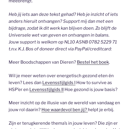
meebrengt.
Heb jij iets aan deze tekst gehad? Heb je inzicht of iets
anders hieruit ontvangen? Support mij dan met een
bijdrage, zodat ik dit werk kan blijven doen. Zo blijft de
Universele wet van geven en ontvangen in balans.
Jouw support is welkom op NL10 ASNB 0782 5229 71
t.n.v. K.J. Bos of doneer direct via PayPal/creditcard:
Meer Boodschappen van Dieren?
Bestel het boek
.
Wil je meer weten over energetisch gezond eten én
leven? Lees dan
Levensstijlgids I
How to survive as
HSP’er en
Levensstijlgids II
Hoe gezond is jouw basis?
Meer inzicht op de illusie van de wereld van vandaag en
jouw rol daarin?
Hoe waardevol ben jij?
helpt je erbij.
Zijn er terugkerende thema’s in jouw leven? Die zijn er