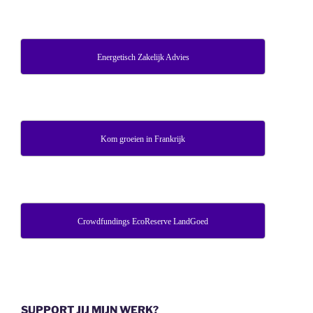
Energetisch Zakelijk Advies
Kom groeien in Frankrijk
Crowdfundings EcoReserve LandGoed
SUPPORT JIJ MIJN WERK?