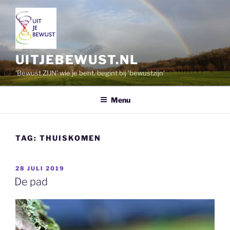
Ga
naar
de
inhoud
UITJEBEWUST.NL
'Bewust ZIJN' wie je bent, begint bij 'bewustzijn'
Menu
TAG:
THUISKOMEN
GEPLAATST
28 JULI 2019
OP
De pad