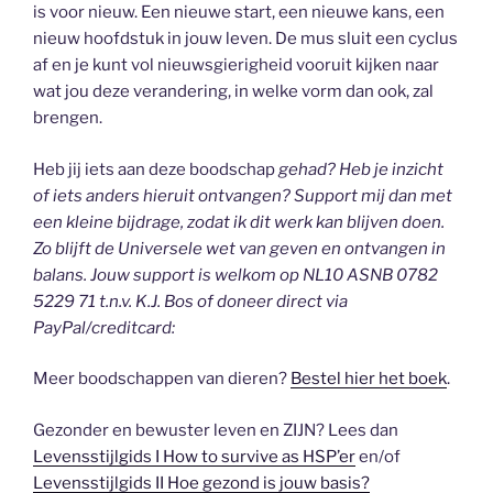
is voor nieuw. Een nieuwe start, een nieuwe kans, een
nieuw hoofdstuk in jouw leven. De mus sluit een cyclus
af en je kunt vol nieuwsgierigheid vooruit kijken naar
wat jou deze verandering, in welke vorm dan ook, zal
brengen.
Heb jij iets aan deze boodschap
gehad? Heb je inzicht
of iets anders hieruit ontvangen? Support mij dan met
een kleine bijdrage, zodat ik dit werk kan blijven doen.
Zo blijft de Universele wet van geven en ontvangen in
balans. Jouw support is welkom op NL10 ASNB 0782
5229 71 t.n.v. K.J. Bos of doneer direct via
PayPal/creditcard:
Meer boodschappen van dieren?
Bestel hier het boek
.
Gezonder en bewuster leven en ZIJN? Lees dan
Levensstijlgids I How to survive as HSP’er
en/of
Levensstijlgids II Hoe gezond is jouw basis?