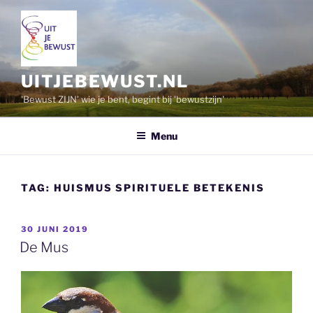
Ga
naar
de
inhoud
UITJEBEWUST.NL
'Bewust ZIJN' wie je bent, begint bij 'bewustzijn'
Menu
TAG:
HUISMUS SPIRITUELE BETEKENIS
GEPLAATST
30 JUNI 2019
OP
De Mus