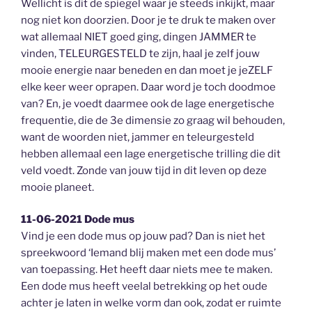
Wellicht is dit de spiegel waar je steeds inkijkt, maar
nog niet kon doorzien. Door je te druk te maken over
wat allemaal NIET goed ging, dingen JAMMER te
vinden, TELEURGESTELD te zijn, haal je zelf jouw
mooie energie naar beneden en dan moet je jeZELF
elke keer weer oprapen. Daar word je toch doodmoe
van? En, je voedt daarmee ook de lage energetische
frequentie, die de 3e dimensie zo graag wil behouden,
want de woorden niet, jammer en teleurgesteld
hebben allemaal een lage energetische trilling die dit
veld voedt. Zonde van jouw tijd in dit leven op deze
mooie planeet.
11-06-2021 Dode mus
Vind je een dode mus op jouw pad? Dan is niet het
spreekwoord ‘Iemand blij maken met een dode mus’
van toepassing. Het heeft daar niets mee te maken.
Een dode mus heeft veelal betrekking op het oude
achter je laten in welke vorm dan ook, zodat er ruimte