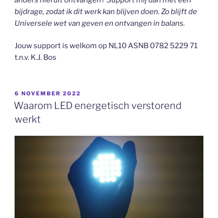
bijdrage, zodat ik dit werk kan blijven doen. Zo blijft de
Universele wet van geven en ontvangen in balans.
Jouw support is welkom op NL10 ASNB 0782 5229 71
t.n.v. K.J. Bos
GEPLAATST
6 NOVEMBER 2022
OP
Waarom LED energetisch verstorend
werkt