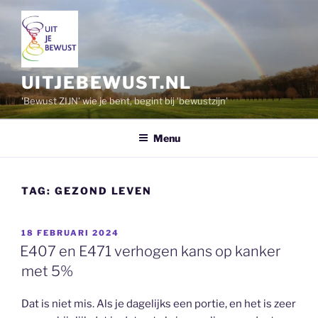
Ga
naar
de
inhoud
UITJEBEWUST.NL
'Bewust ZIJN' wie je bent, begint bij 'bewustzijn'
Menu
TAG:
GEZOND LEVEN
GEPLAATST
18 FEBRUARI 2024
OP
E407 en E471 verhogen kans op kanker
met 5%
Dat is niet mis. Als je dagelijks een portie, en het is zeer