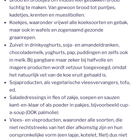
luchtig te maken. Van gewoon brood tot puntjes,
kadetjes, krenten en mueslibollen.
Koekjes, waaronder vrijwel alle koeksoorten en gebak,
maar ook in wafels en zogenaamd gezonde
graanrepen.
Zuivel: in drinkyoghurts, soja- en amandeldranken,
chocolademelk, yoghurts, pap, puddingen en zelfs ook
in melk. Bij gangbare maar zeker bij halfvolle en
magere producten wordt vetzuur toegevoegd, omdat
het natuurlijk vet van de koe eruit gehaald is.
Sojaproducten, als vegetarische vleesvervangers, tofu,
ed.
Saladedressings in fles of zakje, soepen en sauzen
kant-en-klaar of als poeder in pakjes, bijvoorbeeld cup-
a-soup (OOK palmolie)
Vlees- en visproducten, waaronder alle soorten, die
niet rechtstreeks van het dier afkomstig zijn en hun
oorspronkelijke vorm (een lapje, kotelet, filet) dus niet