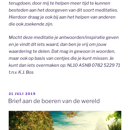
terugdoen, door mij te helpen meer tijd te kunnen
besteden aan het doorgeven van dit soort meditaties.
Hierdoor draag je ook bij aan het helpen van anderen
die ook zoekende zijn.
Mocht deze meditatie je antwoorden/inspiratie geven
en je vindt dit iets waard, dan ben je vrij om jouw
waardering te delen. Dat mag in gewoon in woorden,
maar ook op basis van centjes die je kunt missen. Je
kunt dan iets overmaken op: NL10 ASNB 0782 5229 71
t.n.v. K.J. Bos
GEPLAATST
21 JULI 2019
OP
Brief aan de boeren van de wereld