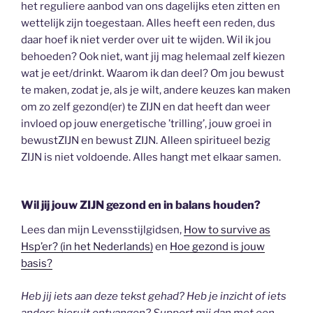
het reguliere aanbod van ons dagelijks eten zitten en
wettelijk zijn toegestaan. Alles heeft een reden, dus
daar hoef ik niet verder over uit te wijden. Wil ik jou
behoeden? Ook niet, want jij mag helemaal zelf kiezen
wat je eet/drinkt. Waarom ik dan deel? Om jou bewust
te maken, zodat je, als je wilt, andere keuzes kan maken
om zo zelf gezond(er) te ZIJN en dat heeft dan weer
invloed op jouw energetische ’trilling’, jouw groei in
bewustZIJN en bewust ZIJN. Alleen spiritueel bezig
ZIJN is niet voldoende. Alles hangt met elkaar samen.
Wil jij jouw ZIJN gezond en in balans houden?
Lees dan mijn Levensstijlgidsen,
How to survive as
Hsp’er? (in het Nederlands)
en
Hoe gezond is jouw
basis?
Heb jij iets aan deze tekst gehad? Heb je inzicht of iets
anders hieruit ontvangen? Support mij dan met een