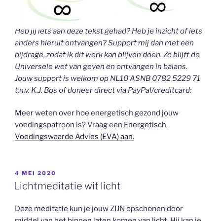
Heb jij iets aan deze tekst gehad? Heb je inzicht of iets
anders hieruit ontvangen? Support mij dan met een
bijdrage, zodat ik dit werk kan blijven doen. Zo blijft de
Universele wet van geven en ontvangen in balans.
Jouw support is welkom op NL10 ASNB 0782 5229 71
t.n.v. K.J. Bos of doneer direct via PayPal/creditcard:
Meer weten over hoe energetisch gezond jouw
voedingspatroon is? Vraag een
Energetisch
Voedingswaarde Advies (EVA) aan.
GEPLAATST
4 MEI 2020
OP
Lichtmeditatie wit licht
Deze meditatie kun je jouw ZIJN opschonen door
middel van het binnen laten komen van licht. Hij kan je