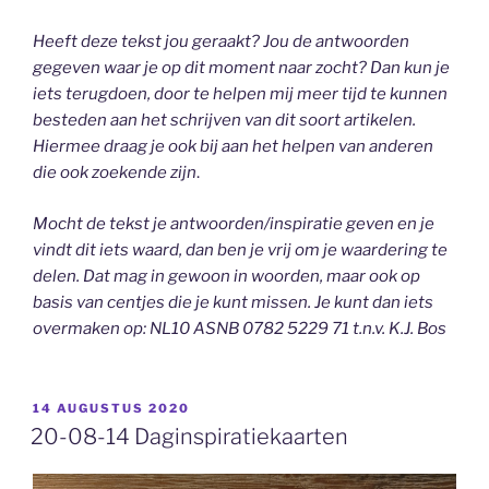
Heeft deze tekst jou geraakt? Jou de antwoorden
gegeven waar je op dit moment naar zocht? Dan kun je
iets terugdoen, door te helpen mij meer tijd te kunnen
besteden aan het schrijven van dit soort artikelen.
Hiermee draag je ook bij aan het helpen van anderen
die ook zoekende zijn
.
Mocht de tekst je antwoorden/inspiratie geven en je
vindt dit iets waard, dan ben je vrij om je waardering te
delen. Dat mag in gewoon in woorden, maar ook op
basis van centjes die je kunt missen. Je kunt dan iets
overmaken op: NL10 ASNB 0782 5229 71 t.n.v. K.J. Bos
GEPLAATST
14 AUGUSTUS 2020
OP
20-08-14 Daginspiratiekaarten