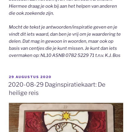
Hiermee draag je ook bij aan het helpen van anderen
die ook zoekende zijn.
Mocht de tekst je antwoorden/inspiratie geven en je
vindt dit iets waard, dan ben je vrij om je waardering te
delen. Dat mag in gewoon in woorden, maar ook op
basis van centjes die je kunt missen. Je kunt dan iets
overmaken op: NL10 ASNB 0782 5229 71 t.n.v. K.J. Bos
GEPLAATST
29 AUGUSTUS 2020
OP
2020-08-29 Daginspiratiekaart: De
heilige reis