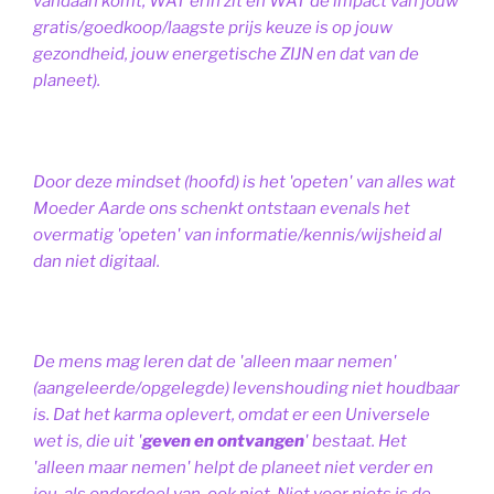
vandaan komt, WAT erin zit en WAT de impact van jouw
gratis/goedkoop/laagste prijs keuze is op jouw
gezondheid, jouw energetische ZIJN en dat van de
planeet).
Door deze mindset (hoofd) is het 'opeten' van alles wat
Moeder Aarde ons schenkt ontstaan evenals het
overmatig 'opeten' van informatie/kennis/wijsheid al
dan niet digitaal.
De mens mag leren dat de 'alleen maar nemen'
(aangeleerde/opgelegde) levenshouding niet houdbaar
is. Dat het karma oplevert, omdat er een Universele
wet is, die uit '
geven en ontvangen
' bestaat.
Het
'alleen maar nemen' helpt de planeet niet verder en