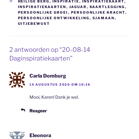
TAGS
HEILIGE BERG
,
INSPIRATIE
,
INSPIRATIEKAART
,
INSPIRATIEKAARTEN
,
JAGUAR
,
KAARTLEGGING
,
PERSOONLIJKE GROEI
,
PERSOONLIJKE KRACHT
,
PERSOONLIJKE ONTWIKKELING
,
SJAMAAN
,
UITJEBEWUST
2 antwoorden op “20-08-14
Daginspiratiekaarten”
Carla Domburg
14 AUGUSTUS 2020 OM 10:16
Mooi, Karen! Dank je wel.
Reageer
Eleonora