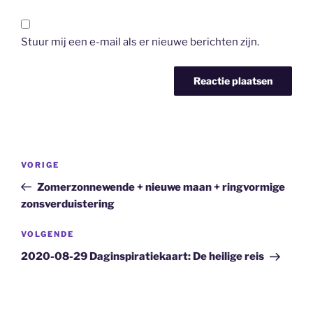
Stuur mij een e-mail als er nieuwe berichten zijn.
Bericht
Vorig
VORIGE
navigatie
bericht
Zomerzonnewende + nieuwe maan + ringvormige
zonsverduistering
Volgend
VOLGENDE
bericht
2020-08-29 Daginspiratiekaart: De heilige reis