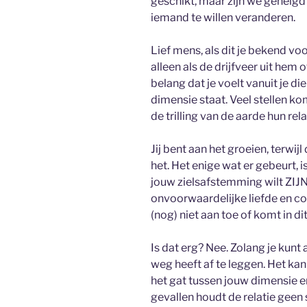
geschikt, maar zijn we geneigd 
iemand te willen veranderen.
Lief mens, als dit je bekend v
alleen als de drijfveer uit hem
belang dat je voelt vanuit je di
dimensie staat. Veel stellen k
de trilling van de aarde hun rela
Jij bent aan het groeien, terwijl 
het. Het enige wat er gebeurt, 
jouw zielsafstemming wilt ZIJN. 
onvoorwaardelijke liefde en co
(nog) niet aan toe of komt in dit
Is dat erg? Nee. Zolang je kunt
weg heeft af te leggen. Het ka
het gat tussen jouw dimensie en
gevallen houdt de relatie geen