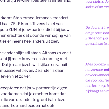
om altijd te willen peuteren aan iemand,
voor niets is de
inclusief de men
oorkomt. Stop ermee. Iemand verandert
 of haar ZELF komt. Tevens is het van
De door mij in 
epste ZIJN of jouw partner dicht bij jouw
omgezette bood
omen erachter dat door de verhoging van
ZIJN er om jou 
ties er ineens heel anders uit zien.
geven/hulp te b
de ander blijft stil staan. Althans zo voelt
is dat jij meer in overeenstemming met
Alles op deze 
Dat je naar jezelf wilt kijken en vanuit
het zomaar
on
mpassie wilt leven. De ander is daar
onvoorwaardelij
 leven niet zo ver.
die voor jou. Het
een bezoekje br
 accepteren dat jouw partner zijn eigen
bijdraagt aan m
n voorkomen dat je erachter komt dat
 die van de ander te groot is. In deze
 stand, hoe hard beiden het ook