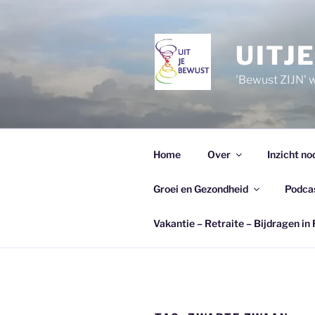
Ga
naar
de
UITJ
inhoud
'Bewust ZIJN' wi
Home
Over
Inzicht no
Groei en Gezondheid
Podca
Vakantie – Retraite – Bijdragen in 