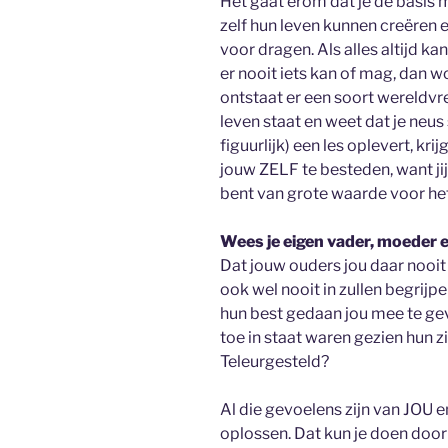
Het gaat erom dat je de basis 
zelf hun leven kunnen creëren 
voor dragen. Als alles altijd ka
er nooit iets kan of mag, dan wo
ontstaat er een soort wereldvree
leven staat en weet dat je neus 
figuurlijk) een les oplevert, kr
jouw ZELF te besteden, want jij
bent van grote waarde voor het
Wees je eigen vader, moeder 
Dat jouw ouders jou daar nooit
ook wel nooit in zullen begrijpe
hun best gedaan jou mee te gev
toe in staat waren gezien hun 
Teleurgesteld?
Al die gevoelens zijn van JOU en
oplossen. Dat kun je doen door