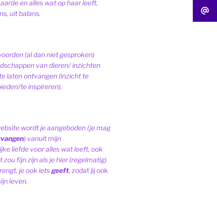
 aarde en alles wat op haar leeft,
s, uit balans.
woorden (al dan niet gesproken)
schappen van dieren/ inzichten
te laten ontvangen (inzicht te
ieden/te inspireren).
website wordt je aangeboden (je mag
tvangen
) vanuit mijn
ke liefde voor alles wat leeft, ook
 zou fijn zijn als je hier (regelmatig)
engt, je ook iets
geeft
, zodat jij ook
ijn leven.