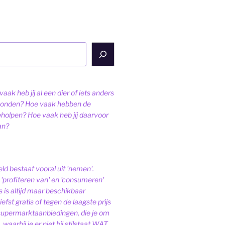
aak heb jij al een dier of iets anders
onden? Hoe vaak hebben de
eholpen? Hoe vaak heb jij daarvoor
an?
ld bestaat vooral uit 'nemen'.
'profiteren van' en 'consumeren'
s is altijd maar beschikbaar
iefst gratis of tegen de laagste prijs
 supermarktaanbiedingen, die je om
 waarbij je er niet bij stilstaat WAT