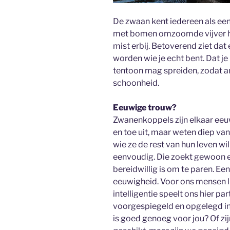
De zwaan kent iedereen als een
met bomen omzoomde vijver het 
mist erbij. Betoverend ziet dat 
worden wie je echt bent. Dat je m
tentoon mag spreiden, zodat 
schoonheid.
Eeuwige trouw?
Zwanenkoppels zijn elkaar eeuw
en toe uit, maar weten diep va
wie ze de rest van hun leven wil
eenvoudig. Die zoekt gewoon 
bereidwillig is om te paren. Ee
eeuwigheid. Voor ons mensen li
intelligentie speelt ons hier pa
voorgespiegeld en opgelegd i
is goed genoeg voor jou? Of zij