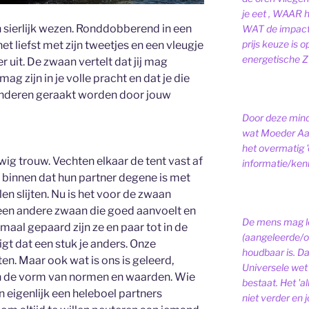
je eet , WAAR 
 sierlijk wezen. Ronddobberend in een
WAT de impact 
prijs keuze is 
liefst met zijn tweetjes en een vleugje
energetische ZI
er uit. De zwaan vertelt dat jij mag
ag zijn in je volle pracht en dat je die
anderen geraakt worden door jouw
Door deze minds
wat Moeder Aar
het overmatig 
ig trouw. Vechten elkaar de tent vast af
informatie/kenni
n binnen dat hun partner degene is met
len slijten. Nu is het voor de zwaan
een andere zwaan die goed aanvoelt en
De mens mag le
nmaal gepaard zijn ze en paar tot in de
(aangeleerde/o
gt dat een stuk je anders. Onze
houdbaar is. D
rten. Maar ook wat is ons is geleerd,
Universele wet is
n de vorm van normen en waarden. Wie
bestaat.
Het 'a
n eigenlijk een heleboel partners
niet verder en j