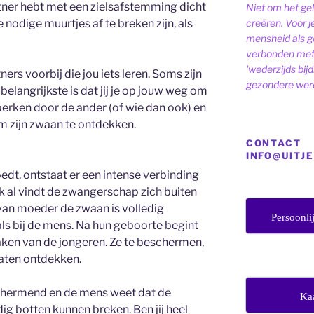
rtner hebt met een zielsafstemming dicht
Niet om het ge
creëren. Voor j
 nodige muurtjes af te breken zijn, als
mensheid als ge
verbonden met 
'wederzijds bij
ers voorbij die jou iets leren. Soms zijn
gezondere were
 belangrijkste is dat jij je op jouw weg om
erken door de ander (of wie dan ook) en
m zijn zwaan te ontdekken.
CONTACT
INFO@UITJ
edt, ontstaat er een intense verbinding
ok al vindt de zwangerschap zich buiten
 van moeder de zwaan is volledig
Persoonli
als bij de mens. Na hun geboorte begint
aken van de jongeren. Ze te beschermen,
laten ontdekken.
schermend en de mens weet dat de
Ka
g botten kunnen breken. Ben jij heel