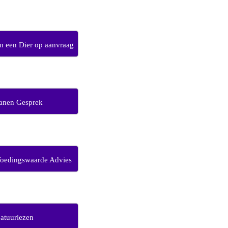
 een Dier op aanvraag
anen Gesprek
Voedingswaarde Advies
atuurlezen