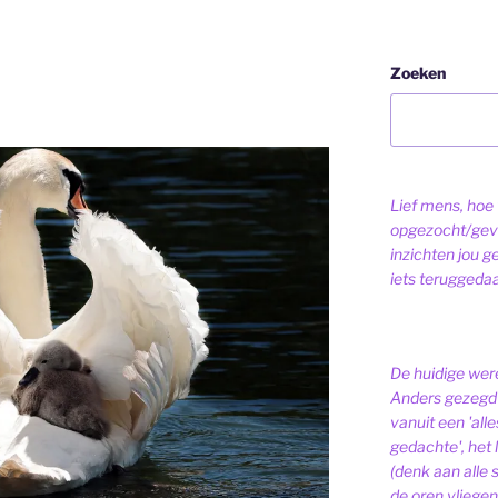
Zoeken
Lief mens, hoe v
opgezocht/gev
inzichten jou g
iets teruggeda
De huidige were
Anders gezegd 
vanuit een 'alle
gedachte', het l
(denk aan alle
de oren vliegen,