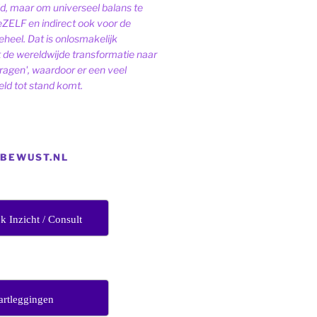
ld, maar om universeel balans te
eZELF en indirect ook voor de
heel. Dat is onlosmakelijk
de wereldwijde transformatie naar
dragen', waardoor er een veel
ld tot stand komt.
EBEWUST.NL
jk Inzicht / Consult
artleggingen