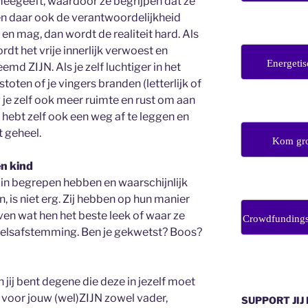
meegeeft, waardoor ze begrijpen dat ze
en daar ook de verantwoordelijkheid
n en mag, dan wordt de realiteit hard. Als
rdt het vrije innerlijk verwoest en
Energetis
md ZIJN. Als je zelf luchtiger in het
stoten of je vingers branden (letterlijk of
ijg je zelf ook meer ruimte en rust om aan
 hebt zelf ook een weg af te leggen en
 geheel.
Kom gro
en kind
 in begrepen hebben en waarschijnlijk
n, is niet erg. Zij hebben op hun manier
en wat hen het beste leek of waar ze
Crowdfunding
zielsafstemming. Ben je gekwetst? Boos?
 jij bent degene die deze in jezelf moet
 voor jouw (wel)ZIJN zowel vader,
SUPPORT JIJ