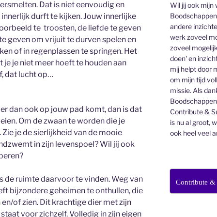
ersmelten. Dat is niet eenvoudig en
Wil jij ook mijn
Boodschappen v
innerlijk durft te kijken. Jouw innerlijke
andere inzichte
voorbeeld te troosten, de liefde te geven
werk zoveel mo
 te geven om vrijuit te durven spelen en
zoveel mogelijk
aken of in regenplassen te springen. Het
doen' en inzicht
t je je niet meer hoeft te houden aan
mij helpt door 
f, dat lucht op…
om mijn tijd vo
missie. Als dan
Boodschappenbr
er dan ook op jouw pad komt, dan is dat
Contribute & Su
eien. Om de zwaan te worden die je
is nu al groot, 
. Zie je de sierlijkheid van de mooie
ook heel veel a
dzwemt in zijn levenspoel? Wil jij ook
bberen?
 is de ruimte daarvoor te vinden. Weg van
Contribute &
heeft bijzondere geheimen te onthullen, die
 en/of zien. Dit krachtige dier met zijn
 staat voor zichzelf. Volledig in zijn eigen