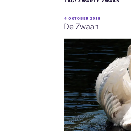
TAG:
ZWARTE ZWAAN
GEPLAATST
4 OKTOBER 2018
OP
De Zwaan