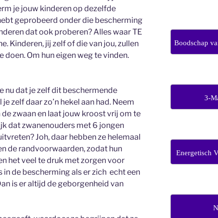
m je jouw kinderen op dezelfde
 hebt geprobeerd onder die bescherming
kinderen dat ook proberen? Alles waar TE
Boodschap van
. Kinderen, jij zelf of die van jou, zullen
te doen. Om hun eigen weg te vinden.
je nu dat je zelf dit beschermende
3-M
 je zelf daar zo’n hekel aan had. Neem
 de zwaan en laat jouw kroost vrij om te
ijk dat zwanenouders met 6 jongen
s uitvreten? Joh, daar hebben ze helemaal
en de randvoorwaarden, zodat hun
Energetisch 
n het veel te druk met zorgen voor
 in de bescherming als er zich echt een
Dan is er altijd de geborgenheid van
N