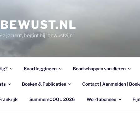
EBEWUST.NL
e je bent, begint bij 'bewustzijn'
dig?
Kaartleggingen
Boodschappen van dieren
sts
Boeken & Publicaties
Contact | Aanmelden | Boek
Frankrijk
SummersCOOL 2026
Word abonnee
Fijn