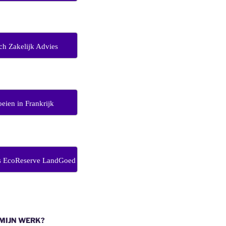
ch Zakelijk Advies
eien in Frankrijk
s EcoReserve LandGoed
 MIJN WERK?