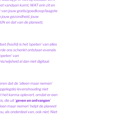
het vandaan komt, WAT erin zit en
van jouw gratis/goedkoop/laagste
op jouw gezondheid, jouw
JN en dat van de planeet).
et (hoofd) is het 'opeten' van alles
de ons schenkt ontstaan evenals
'opeten' van
s/wijsheid al dan niet digitaal.
ren dat de 'alleen maar nemen'
pgelegde) levenshouding niet
at het karma oplevert, omdat er een
, die uit '
geven en ontvangen
'
lleen maar nemen' helpt de planeet
ou, als onderdeel van, ook niet.
Niet