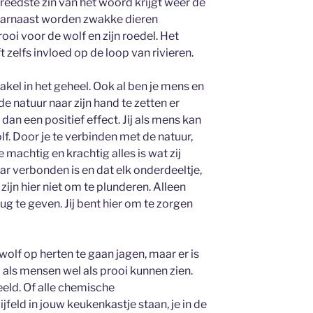
reedste zin van het woord krijgt weer de
aarnaast worden zwakke dieren
oi voor de wolf en zijn roedel. Het
t zelfs invloed op de loop van rivieren.
akel in het geheel. Ook al ben je mens en
 natuur naar zijn hand te zetten er
n een positief effect. Jij als mens kan
lf. Door je te verbinden met de natuur,
machtig en krachtig alles is wat zij
ar verbonden is en dat elk onderdeeltje,
 zijn hier niet om te plunderen. Alleen
ug te geven. Jij bent hier om te zorgen
e wolf op herten te gaan jagen, maar er is
 als mensen wel als prooi kunnen zien.
eld. Of alle chemische
feld in jouw keukenkastje staan, je in de