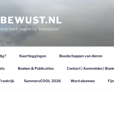
EBEWUST.NL
e je bent, begint bij 'bewustzijn'
dig?
Kaartleggingen
Boodschappen van dieren
sts
Boeken & Publicaties
Contact | Aanmelden | Boek
Frankrijk
SummersCOOL 2026
Word abonnee
Fijn