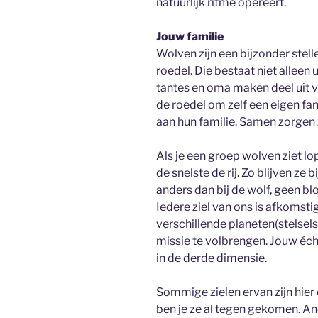
natuurlijk ritme opereert.
Jouw familie
Wolven zijn een bijzonder stellet
roedel. Die bestaat niet alleen
tantes en oma maken deel uit v
de roedel om zelf een eigen fam
aan hun familie. Samen zorgen z
Als je een groep wolven ziet lo
de snelste de rij. Zo blijven ze 
anders dan bij de wolf, geen b
Iedere ziel van ons is afkomsti
verschillende planeten(stelsel
missie te volbrengen. Jouw échte
in de derde dimensie.
Sommige zielen ervan zijn hier 
ben je ze al tegen gekomen. Ande