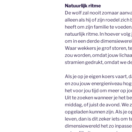
Natuurlijk ritme
De wolf zal nooit zomaar aanva
alleen als hij of zijn roedel zic
heeft om zijn familie te voeden
natuurlijk ritme. In hoever volg 
om in een derde dimensiewereld 
Waar wekkers je grof storen, ter
zou worden, omdat jouw lichaa
stramien gedrukt, omdat we de
Als je op je eigen koers vaart, 
en zou jouw energieniveau hoger
het voor jou tijd om meer op j
Uit te zoeken wanneer je het be
middag, of juist de avond. We z
opgeladen kunnen zijn. Als je 
leven, dan is dit zeker iets om
dimensiewereld het zo inpassen