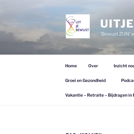
Ga
naar
de
UITJ
inhoud
'Bewust ZIJN' wi
Home
Over
Inzicht no
Groei en Gezondheid
Podca
Vakantie – Retraite – Bijdragen in 