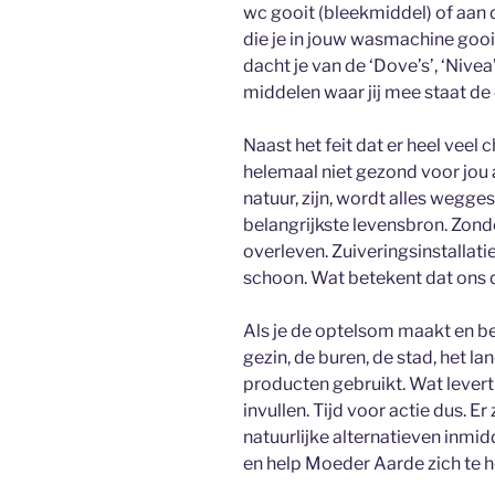
wc gooit (bleekmiddel) of aan 
die je in jouw wasmachine gooit
dacht je van de ‘Dove’s’, ‘Nive
middelen waar jij mee staat de
Naast het feit dat er heel veel
helemaal niet gezond voor jou 
natuur, zijn, wordt alles wegge
belangrijkste levensbron. Zon
overleven. Zuiveringsinstallati
schoon. Wat betekent dat ons d
Als je de optelsom maakt en bed
gezin, de buren, de stad, het l
producten gebruikt. Wat levert
invullen. Tijd voor actie dus. Er
natuurlijke alternatieven inmid
en help Moeder Aarde zich te he