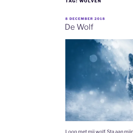
TAG:
WOLVEN
GEPLAATST
8 DECEMBER 2018
OP
De Wolf
Loop met mij wolf. Sta aan mij