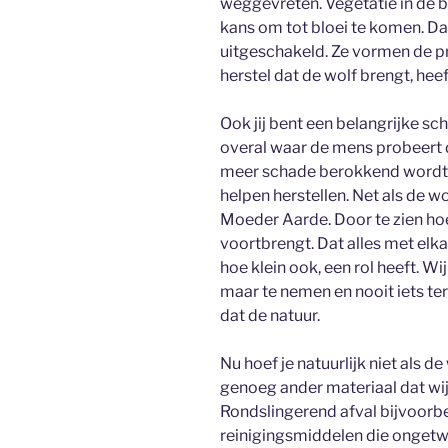
weggevreten. Vegetatie in de b
kans om tot bloei te komen. D
uitgeschakeld. Ze vormen de pro
herstel dat de wolf brengt, heef
Ook jij bent een belangrijke sch
overal waar de mens probeert de
meer schade berokkend wordt da
helpen herstellen. Net als de wo
Moeder Aarde. Door te zien hoe 
voortbrengt. Dat alles met elka
hoe klein ook, een rol heeft. Wij
maar te nemen en nooit iets ter
dat de natuur.
Nu hoef je natuurlijk niet als d
genoeg ander materiaal dat wij
Rondslingerend afval bijvoorbe
reinigingsmiddelen die ongetwij