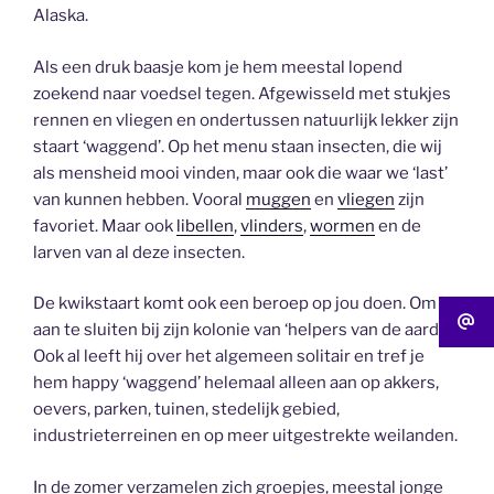
Alaska.
Als een druk baasje kom je hem meestal lopend
zoekend naar voedsel tegen. Afgewisseld met stukjes
rennen en vliegen en ondertussen natuurlijk lekker zijn
staart ‘waggend’. Op het menu staan insecten, die wij
als mensheid mooi vinden, maar ook die waar we ‘last’
van kunnen hebben. Vooral
muggen
en
vliegen
zijn
favoriet. Maar ook
libellen
,
vlinders
,
wormen
en de
larven van al deze insecten.
De kwikstaart komt ook een beroep op jou doen. Om je
aan te sluiten bij zijn kolonie van ‘helpers van de aarde’.
Ook al leeft hij over het algemeen solitair en tref je
hem happy ‘waggend’ helemaal alleen aan op akkers,
oevers, parken, tuinen, stedelijk gebied,
industrieterreinen en op meer uitgestrekte weilanden.
In de zomer verzamelen zich groepjes, meestal jonge