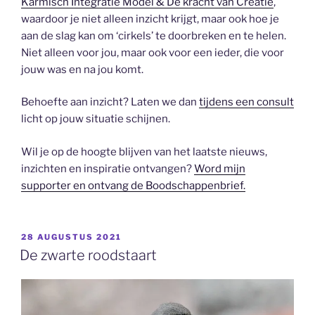
Karmisch Integratie Model & De kracht van Creatie
,
waardoor je niet alleen inzicht krijgt, maar ook hoe je
aan de slag kan om ‘cirkels’ te doorbreken en te helen.
Niet alleen voor jou, maar ook voor een ieder, die voor
jouw was en na jou komt.
Behoefte aan inzicht? Laten we dan
tijdens een consult
licht op jouw situatie schijnen.
Wil je op de hoogte blijven van het laatste nieuws,
inzichten en inspiratie ontvangen?
Word mijn
supporter en ontvang de Boodschappenbrief.
GEPLAATST
28 AUGUSTUS 2021
OP
De zwarte roodstaart