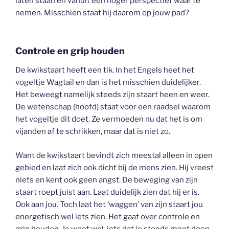
laten staan en vanuit een hoger perspectief waar te
nemen. Misschien staat hij daarom op jouw pad?
Controle en grip houden
De kwikstaart heeft een tik. In het Engels heet het
vogeltje Wagtail en dan is het misschien duidelijker.
Het beweegt namelijk steeds zijn staart heen en weer.
De wetenschap (hoofd) staat voor een raadsel waarom
het vogeltje dit doet. Ze vermoeden nu dat het is om
vijanden af te schrikken, maar dat is niet zo.
Want de kwikstaart bevindt zich meestal alleen in open
gebied en laat zich ook dicht bij de mens zien. Hij vreest
niets en kent ook geen angst. De beweging van zijn
staart roept juist aan. Laat duidelijk zien dat hij er is.
Ook aan jou. Toch laat het ‘waggen’ van zijn staart jou
energetisch wel iets zien. Het gaat over controle en
grip houden. Je weet wel, iets dat je steeds moet doen,