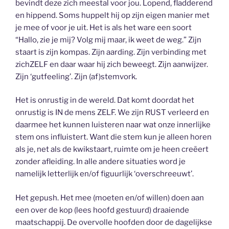
bevindt deze zich meestal voor jou. Lopend, fladderend
en hippend. Soms huppelt hij op zijn eigen manier met
je mee of voor je uit. Het is als het ware een soort
“Hallo, zie je mij? Volg mij maar, ik weet de weg.” Zijn
staart is zijn kompas. Zijn aarding. Zijn verbinding met
zichZELF en daar waar hij zich beweegt. Zijn aanwijzer.
Zijn ‘gutfeeling’. Zijn (af)stemvork.
Het is onrustig in de wereld. Dat komt doordat het
onrustig is IN de mens ZELF. We zijn RUST verleerd en
daarmee het kunnen luisteren naar wat onze innerlijke
stem ons influistert. Want die stem kun je alleen horen
als je, net als de kwikstaart, ruimte om je heen creëert
zonder afleiding. In alle andere situaties word je
namelijk letterlijk en/of figuurlijk ‘overschreeuwt’.
Het gepush. Het mee (moeten en/of willen) doen aan
een over de kop (lees hoofd gestuurd) draaiende
maatschappij. De overvolle hoofden door de dagelijkse