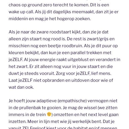
chaos op ground zero terecht te komen. Dit is een
wake up call. Als jij dit dagelijks meemaakt, dan zit je er
middenin en mag je het hogerop zoeken.
Als je naar de zware roodstaart kijkt, dan zie je dat
alleen zijn staart nog rood is. De rest is zwart/grijs en
misschien nog een beetje roodbruin. Als je dit puur op
kleuren bekijkt, dan kun je een parallel trekken met
jeZELF. Al jouw energie raakt uitgeblust en verandert in
het zwart. Er zit alleen nog vuur in jouw staart en die
duwt je steeds vooruit. Zorg voor jeZELF, lief mens.
Laat jeZELF niet opbranden en uitdoven door wie of
wat dan ook.
Je hoeft jouw adaptieve (empathische) vermogen niet
in de prullenbak te gooien. Je mag de wissel (we zitten
immers in de trein
) omzetten en het next level gaan
inzetten. Meer in lijn met wie jij werkelijk bent. Dat je
vanuit ZELFgeloof kiest voor de habitat en/of mensen