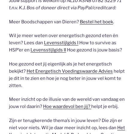
Jouw support is welkom op NL10 ASNB 0782 5229 71
t.n.v. K.J. Bos of doneer direct via PayPal/creditcard:
Meer Boodschappen van Dieren?
Bestel het boek
.
Wil je meer weten over energetisch gezond eten én
leven? Lees dan
Levensstijlgids I
How to survive as
HSP’er en
Levensstijlgids II
Hoe gezond is jouw basis?
Hoe gezond eet jij eigenlijk als je het energetisch
bekijkt?
Het Energetisch Voedingswaarde Advies
helpt
je dit in te zien en hoe je nog beter in jouw vel komt te
zitten.
Meer inzicht op de illusie van de wereld van vandaag en
jouw rol daarin?
Hoe waardevol ben jij?
helpt je erbij.
Zijn er terugkerende thema’s in jouw leven? Die zijn er
niet voor niets. Wil je daar meer inzicht op, lees dan
Het