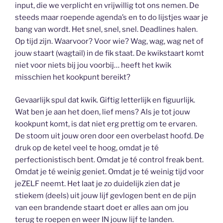
input, die we verplicht en vrijwillig tot ons nemen. De
steeds maar roepende agenda’s en to do lijstjes waar je
bang van wordt. Het snel, snel, snel. Deadlines halen.
Op tijd zijn. Waarvoor? Voor wie? Wag, wag, wag net of
jouw staart (wagtail) in de fik staat. De kwikstaart komt
niet voor niets bij jou voorbij… heeft het kwik
misschien het kookpunt bereikt?
Gevaarlijk spul dat kwik. Giftig letterlijk en figuurlijk.
Wat ben je aan het doen, lief mens? Als je tot jouw
kookpunt komt, is dat niet erg prettig om te ervaren.
De stoom uit jouw oren door een overbelast hoofd. De
druk op de ketel veel te hoog, omdat je té
perfectionistisch bent. Omdat je té control freak bent.
Omdat je té weinig geniet. Omdat je té weinig tijd voor
jeZELF neemt. Het laat je zo duidelijk zien dat je
stiekem (deels) uit jouw lijf gevlogen bent en de pijn
van een brandende staart doet er alles aan om jou
terug te roepen en weer IN jouw lijf te landen.