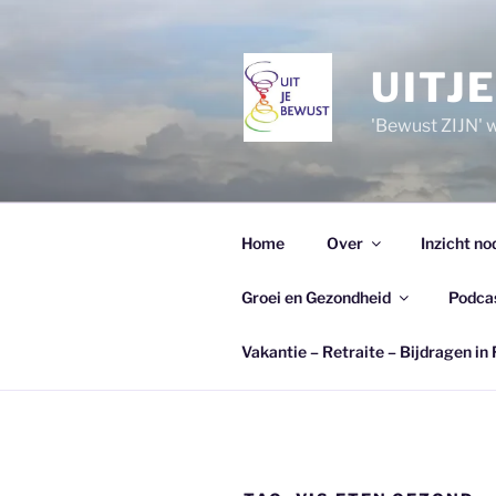
Ga
naar
de
UITJ
inhoud
'Bewust ZIJN' wi
Home
Over
Inzicht no
Groei en Gezondheid
Podca
Vakantie – Retraite – Bijdragen in 