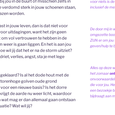
ij jou in de buurt of misschien zelfs in
voor niets is de
inclusief de men
e verdomd sterk in jouw schoenen staan,
blazen worden.
t in jouw leven, dan is dat niet voor
De door mij in 
e voor uitdagingen, want het zijn geen
omgezette bood
st om vol vertrouwen te hebben in de
ZIJN er om jou 
rm weer is gaan liggen. En het is aan jou
geven/hulp te b
 wil jij dat het er na de storm uitziet?
riet, verlies, angst, sta je met lege
Alles op deze 
het zomaar
on
t geklaard? Is al het dode hout met de
onvoorwaardelij
torenhoge golven oude grond
die voor jou. Het
 voor een nieuwe basis? Is het dorre
een bezoekje br
ijgt de aarde nu weer licht, waardoor
bijdraagt aan m
n wat mag er dan allemaal gaan ontstaan
atie? Wat wil jij?