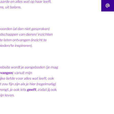
 aarde en alles wat op haar leeft,
s, uit balans.
woorden (al dan niet gesproken)
schappen van dieren/ inzichten
te laten ontvangen (inzicht te
ieden/te inspireren).
website wordt je aangeboden (je mag
tvangen
) vanuit mijn
ke liefde voor alles wat leeft, ook
 zou fijn zijn als je hier (regelmatig)
engt, je ook iets
geeft
, zodat jij ook
ijn leven.