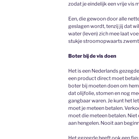
zodat je eindelijk een vrije vis 
Een, die gewoon door alle nette
geslagen wordt, tenzij jij dat w
water (leven) zich mee laat vo
stukje stroomopwaarts zwemt, 
Boter bij de vis doen
Het is een Nederlands gezegde 
een product direct moet betalen.
boter bij moeten doen om hem t
dat olijfolie, stomen en nog m
gangbaar waren. Je kunt het lette
moet je meteen betalen. Verko
moet die meteen betalen. Niet 
aan hengelen. Nooit aan begin
Het gezegde heeft ook een figuur