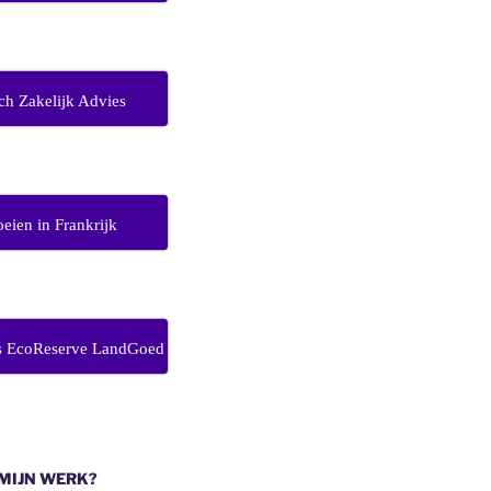
ch Zakelijk Advies
eien in Frankrijk
s EcoReserve LandGoed
 MIJN WERK?