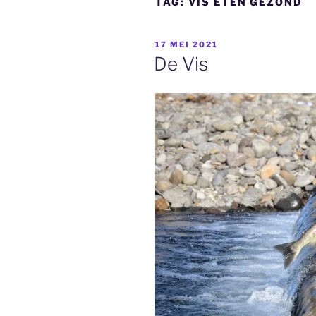
TAG:
VIS ETEN GEZOND
GEPLAATST
17 MEI 2021
OP
De Vis