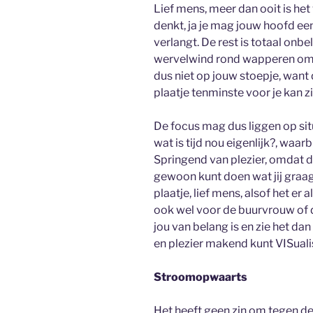
Lief mens, meer dan ooit is he
denkt, ja je mag jouw hoofd ee
verlangt. De rest is totaal onbe
wervelwind rond wapperen om 
dus niet op jouw stoepje, want d
plaatje tenminste voor je kan zi
De focus mag dus liggen op situ
wat is tijd nou eigenlijk?, waarbij
Springend van plezier, omdat d
gewoon kunt doen wat jij graag 
plaatje, lief mens, alsof het er 
ook wel voor de buurvrouw of d
jou van belang is en zie het da
en plezier makend kunt VISual
Stroomopwaarts
Het heeft geen zin om tegen d