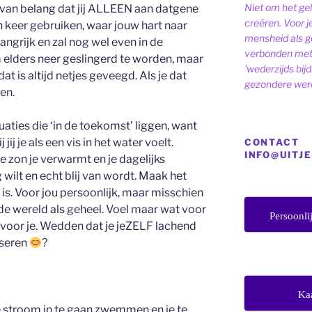
Niet om het ge
t van belang dat jij ALLEEN aan datgene
creëren. Voor j
n keer gebruiken, waar jouw hart naar
mensheid als ge
langrijk en zal nog wel even in de
verbonden met 
elders neer geslingerd te worden, maar
'wederzijds bij
at is altijd netjes geveegd. Als je dat
gezondere were
en.
aties die ‘in de toekomst’ liggen, want
 jij je als een vis in het water voelt.
CONTACT
INFO@UITJ
e zon je verwarmt en je dagelijks
wilt en echt blij van wordt. Maak het
al is. Voor jou persoonlijk, maar misschien
e wereld als geheel. Voel maar wat voor
Persoonli
n voor je. Wedden dat je jeZELF lachend
iseren
?
Ka
e stroom in te gaan zwemmen en je te