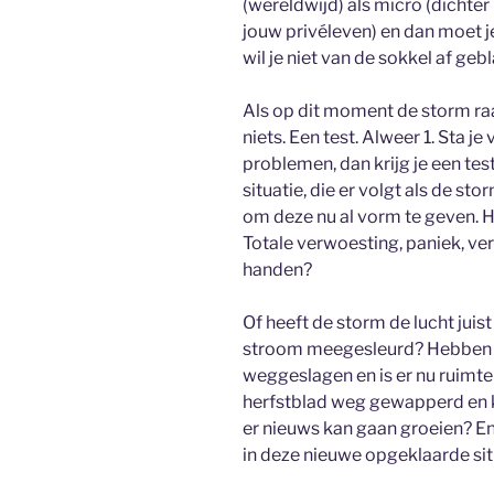
(wereldwijd) als micro (dichter b
jouw privéleven) en dan moet j
wil je niet van de sokkel af ge
Als op dit moment de storm raas
niets. Een test. Alweer 1. Sta j
problemen, dan krijg je een te
situatie, die er volgt als de sto
om deze nu al vorm te geven. Hoe
Totale verwoesting, paniek, verd
handen?
Of heeft de storm de lucht juis
stroom meegesleurd? Hebben 
weggeslagen en is er nu ruimte
herfstblad weg gewapperd en kr
er nieuws kan gaan groeien? E
in deze nieuwe opgeklaarde situ