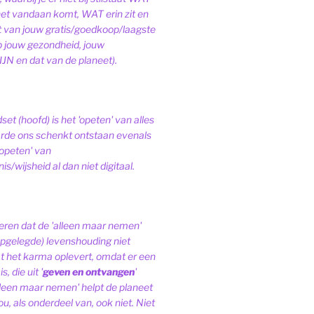
het vandaan komt, WAT erin zit en
van jouw gratis/goedkoop/laagste
op jouw gezondheid, jouw
JN en dat van de planeet).
et (hoofd) is het 'opeten' van alles
de ons schenkt ontstaan evenals
'opeten' van
s/wijsheid al dan niet digitaal.
ren dat de 'alleen maar nemen'
pgelegde) levenshouding niet
at het karma oplevert, omdat er een
, die uit '
geven en ontvangen
'
lleen maar nemen' helpt de planeet
ou, als onderdeel van, ook niet.
Niet