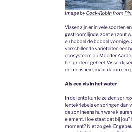
Image by
Cock-Robin
from
Pix
Vissen zijn er in vele soorten en
gestroomlijnde, zoet en zout w
en hobbel de bobbel vormige. G
verschillende variëteiten een h
ecosysteem op Moeder Aarde. Net
het grotere geheel. Vissen lijke
de mensheid, maar dan in een p
Als een vis in het water
In de lente kun je ze zien spri
lentekriebels en springen dan v
de zon ineens hun ware kleuren 
element. Hoe staat dat bij jou? 
moment? Niet zo gek. Er gebeur