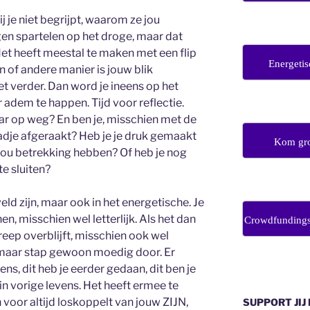
j je niet begrijpt, waarom ze jou
en spartelen op het droge, maar dat
 Het heeft meestal te maken met een flip
Energetis
 of andere manier is jouw blik
t verder. Dan word je ineens op het
r adem te happen. Tijd voor reflectie.
ar op weg? En ben je, misschien met de
adje afgeraakt? Heb je je druk gemaakt
Kom gro
p jou betrekking hebben? Of heb je nog
te sluiten?
ld zijn, maar ook in het energetische. Je
, misschien wel letterlijk. Als het dan
Crowdfunding
treep overblijft, misschien ook wel
g, maar stap gewoon moedig door. Er
ns, dit heb je eerder gedaan, dit ben je
in vorige levens. Het heeft ermee te
n voor altijd loskoppelt van jouw ZIJN,
SUPPORT JIJ