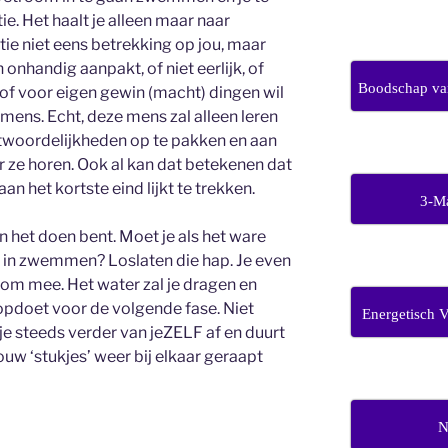
ie. Het haalt je alleen maar naar
tie niet eens betrekking op jou, maar
onhandig aanpakt, of niet eerlijk, of
Boodschap van
 of voor eigen gewin (macht) dingen wil
ef mens. Echt, deze mens zal alleen leren
ntwoordelijkheden op te pakken en aan
r ze horen. Ook al kan dat betekenen dat
 aan het kortste eind lijkt te trekken.
3-M
n het doen bent. Moet je als het ware
 in zwemmen? Loslaten die hap. Je even
oom mee. Het water zal je dragen en
 opdoet voor de volgende fase. Niet
Energetisch 
je steeds verder van jeZELF af en duurt
 jouw ‘stukjes’ weer bij elkaar geraapt
N