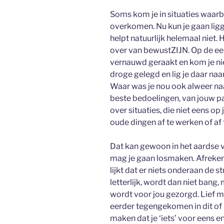
Soms kom je in situaties waarbi
overkomen. Nu kun je gaan ligg
helpt natuurlijk helemaal niet.
over van bewustZIJN. Op de een
vernauwd geraakt en kom je nie
droge gelegd en lig je daar naa
Waar was je nou ook alweer na
beste bedoelingen, van jouw p
over situaties, die niet eens o
oude dingen af te werken of af 
Dat kan gewoon in het aardse ve
mag je gaan losmaken. Afrekenen
lijkt dat er niets onderaan de s
letterlijk, wordt dan niet ban
wordt voor jou gezorgd. Lief me
eerder tegengekomen in dit of 
maken dat je ‘iets’ voor eens e