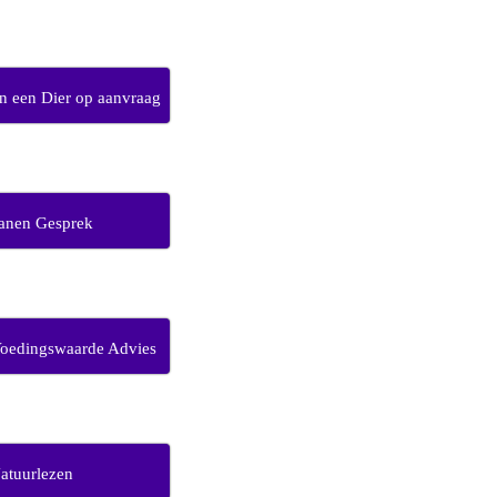
 een Dier op aanvraag
anen Gesprek
Voedingswaarde Advies
atuurlezen