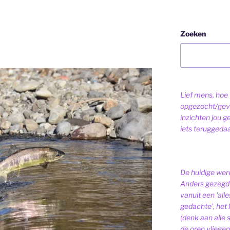
Zoeken
Lief mens, hoe v
opgezocht/gev
inzichten jou g
iets teruggeda
De huidige were
Anders gezegd 
vanuit een 'alle
gedachte', het l
(denk aan alle
de oren vliegen,