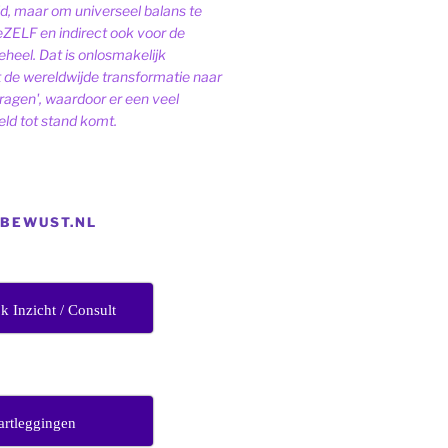
ld, maar om universeel balans te
eZELF en indirect ook voor de
heel. Dat is onlosmakelijk
de wereldwijde transformatie naar
dragen', waardoor er een veel
ld tot stand komt.
EBEWUST.NL
jk Inzicht / Consult
artleggingen