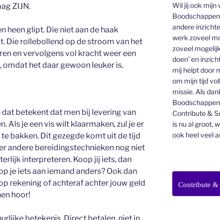
Wil jij ook mijn
mag ZIJN.
Boodschappen v
andere inzichte
n heen glipt. Die niet aan de haak
werk zoveel mo
ilt. Die rollebollend op de stroom van het
zoveel mogelijk
eren en vervolgens vol kracht weer een
doen' en inzicht
omdat het daar gewoon leuker is.
mij helpt door 
om mijn tijd vo
missie. Als dan
Boodschappenbr
dat betekent dat men bij levering van
Contribute & Su
 Als je een vis wilt klaarmaken, zul je er
is nu al groot, 
ook heel veel a
e bakken. Dit gezegde komt uit de tijd
eer andere bereidingstechnieken nog niet
rlijk interpreteren. Koop jij iets, dan
op je iets aan iemand anders? Ook dan
op rekening of achteraf achter jouw geld
Contribute &
nen hoor!
lijke betekenis. Direct betalen, niet in