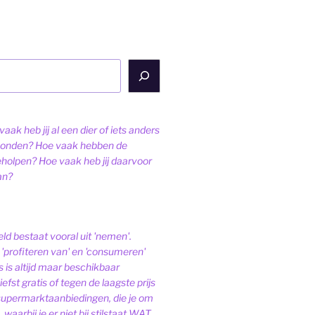
aak heb jij al een dier of iets anders
onden? Hoe vaak hebben de
eholpen? Hoe vaak heb jij daarvoor
an?
ld bestaat vooral uit 'nemen'.
'profiteren van' en 'consumeren'
s is altijd maar beschikbaar
iefst gratis of tegen de laagste prijs
 supermarktaanbiedingen, die je om
 waarbij je er niet bij stilstaat WAT