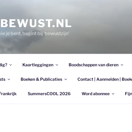
EBEWUST.NL
e je bent, begint bij 'bewustzijn'
dig?
Kaartleggingen
Boodschappen van dieren
sts
Boeken & Publicaties
Contact | Aanmelden | Boek
Frankrijk
SummersCOOL 2026
Word abonnee
Fijn