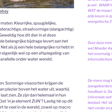
je eet , WAAR 
WAT de impact 
abay
prijs keuze is 
energetische ZI
 maten. Kleurrijke, spuuglelijke,
aterachtige, straalvormige (slangachtig)
eweldig hoe dit dier in al deze
ele belangrijke bijdrage levert aan het
Door deze minds
 als jij een hele belangrijke rol hebt in
wat Moeder Aar
n eigenlijk wel op een afspiegeling van
het overmatig 
arallelle onder water wereld.
informatie/kenni
De mens mag le
ngen. Sommige vissoorten krijgen de
(aangeleerde/o
an plezier boven het water uit, waarbij
houdbaar is. D
laat zien. Ze zijn dan helemaal in hun
Universele wet is
Dat ‘in je element ZIJN’? Lastig hè op dit
bestaat.
Het 'a
t te veel in de wereld, zowel op macro
niet verder en j