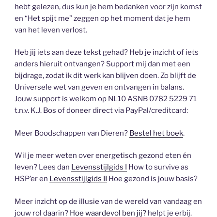
hebt gelezen, dus kun je hem bedanken voor zijn komst
en “Het spijt me” zeggen op het moment dat je hem
van het leven verlost.
Heb jij iets aan deze tekst gehad? Heb je inzicht of iets
anders hieruit ontvangen? Support mij dan met een
bijdrage, zodat ik dit werk kan blijven doen. Zo blijft de
Universele wet van geven en ontvangen in balans.
Jouw support is welkom op NL10 ASNB 0782 5229 71
t.n.v. K.J. Bos of doneer direct via PayPal/creditcard:
Meer Boodschappen van Dieren?
Bestel het boek
.
Wil je meer weten over energetisch gezond eten én
leven? Lees dan
Levensstijlgids I
How to survive as
HSP’er en
Levensstijlgids II
Hoe gezond is jouw basis?
Meer inzicht op de illusie van de wereld van vandaag en
jouw rol daarin?
Hoe waardevol ben jij?
helpt je erbij.