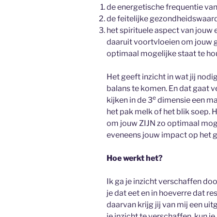
de energetische frequentie va
de feitelijke gezondheidswaard
het spirituele aspect van jouw
daaruit voortvloeien om jouw ge
optimaal mogelijke staat te ho
Het geeft inzicht in wat jij no
balans te komen. En dat gaat v
e
kijken in de 3
dimensie een ma
het pak melk of het blik soep. 
om jouw ZIJN zo optimaal mogel
eveneens jouw impact op het gr
Hoe werkt het?
Ik ga je inzicht verschaffen do
je dat eet en in hoeverre dat r
daarvan krijg jij van mij een ui
je inzicht te verschaffen, kun j