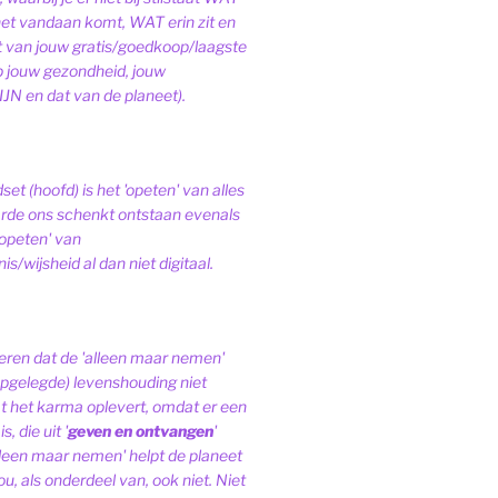
het vandaan komt, WAT erin zit en
van jouw gratis/goedkoop/laagste
op jouw gezondheid, jouw
JN en dat van de planeet).
et (hoofd) is het 'opeten' van alles
de ons schenkt ontstaan evenals
'opeten' van
s/wijsheid al dan niet digitaal.
ren dat de 'alleen maar nemen'
pgelegde) levenshouding niet
at het karma oplevert, omdat er een
, die uit '
geven en ontvangen
'
lleen maar nemen' helpt de planeet
ou, als onderdeel van, ook niet.
Niet