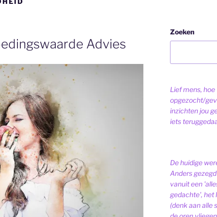
DHEID
Zoeken
oedingswaarde Advies
Lief mens, hoe v
opgezocht/gev
inzichten jou g
iets teruggeda
De huidige were
Anders gezegd 
vanuit een 'alle
gedachte', het l
(denk aan alle
de oren vliegen,