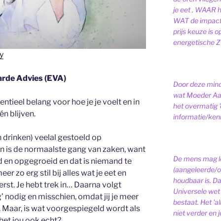
je eet , WAAR 
WAT de impact 
prijs keuze is 
energetische ZI
y
rde Advies (EVA)
Door deze minds
wat Moeder Aar
ntieel belang voor hoe je je voelt en in
het overmatig 
én blijven.
informatie/kenni
n drinken) veelal gestoeld op
n is de normaalste gang van zaken, want
De mens mag le
 en opgegroeid en dat is niemand te
(aangeleerde/o
eer zo erg stil bij alles wat je eet en
houdbaar is. D
erst. Je hebt trek in… Daarna volgt
Universele wet is
’ nodig en misschien, omdat jij je meer
bestaat.
Het 'a
 Maar, is wat voorgespiegeld wordt als
niet verder en j
het jou ook echt?