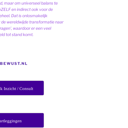
ld, maar om universeel balans te
eZELF en indirect ook voor de
heel. Dat is onlosmakelijk
de wereldwijde transformatie naar
dragen', waardoor er een veel
ld tot stand komt.
EBEWUST.NL
jk Inzicht / Consult
artleggingen