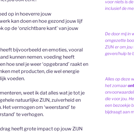
voor niets is de
inclusief de men
oed op in hoeverre jouw
erk kan doen en hoe gezond jouw lijf
ook op de ‘onzichtbare kant’ van jouw
De door mij in 
omgezette bood
ZIJN er om jou 
 heeft bijvoorbeeld en emoties, vooral
geven/hulp te b
hand kunnen nemen. voeding heeft
en hoe snel je weer ‘opgebrand’ raakt en
nken met producten, die wel energie
lijk voeden.
Alles op deze 
het zomaar
on
onvoorwaardelij
enteren, weet ik dat alles wat je tot je
die voor jou. Het
ehele natuurlijke ZIJN, zuiverheid en
een bezoekje br
an. Het vermogen om ‘weerstand’ te
bijdraagt aan m
rstand’ te verhogen.
drag heeft grote impact op jouw ZIJN