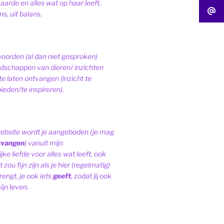
 aarde en alles wat op haar leeft,
s, uit balans.
woorden (al dan niet gesproken)
schappen van dieren/ inzichten
te laten ontvangen (inzicht te
ieden/te inspireren).
website wordt je aangeboden (je mag
tvangen
) vanuit mijn
ke liefde voor alles wat leeft, ook
 zou fijn zijn als je hier (regelmatig)
engt, je ook iets
geeft
, zodat jij ook
ijn leven.