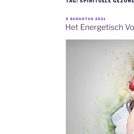
TAG:
SPIRITUELE GEZON
GEPLAATST
5 AUGUSTUS 2021
OP
Het Energetisch V