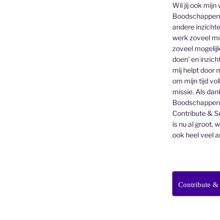
Wil jij ook mijn
Boodschappen v
andere inzichte
werk zoveel mo
zoveel mogelijk
doen' en inzicht
mij helpt door 
om mijn tijd vo
missie. Als dan
Boodschappenbr
Contribute & Su
is nu al groot, 
ook heel veel a
Contribute &