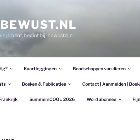
EBEWUST.NL
e je bent, begint bij 'bewustzijn'
dig?
Kaartleggingen
Boodschappen van dieren
sts
Boeken & Publicaties
Contact | Aanmelden | Boek
Frankrijk
SummersCOOL 2026
Word abonnee
Fijn