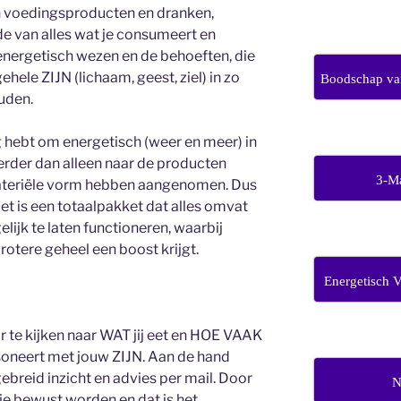
n voedingsproducten en dranken,
e van alles wat je consumeert en
 energetisch wezen en de behoeften, die
hele ZIJN (lichaam, geest, ziel) in zo
Boodschap van
uden.
dig hebt om energetisch (weer en meer) in
erder dan alleen naar de producten
3-M
teriële vorm hebben aangenomen. Dus
Het is een totaalpakket dat alles omvat
ijk te laten functioneren, waarbij
otere geheel een boost krijgt.
Energetisch 
or te kijken naar WAT jij eet en HOE VAAK
esoneert met jouw ZIJN. Aan de hand
tgebreid inzicht en advies per mail. Door
N
e je bewust worden en dat is het