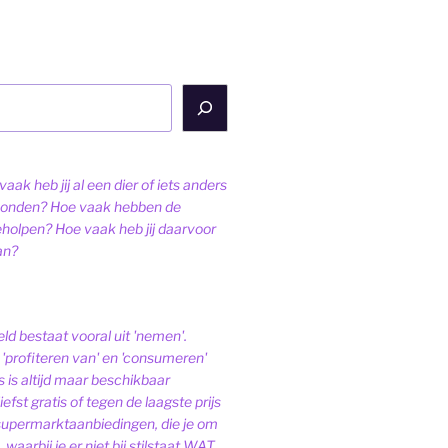
aak heb jij al een dier of iets anders
onden? Hoe vaak hebben de
eholpen? Hoe vaak heb jij daarvoor
an?
ld bestaat vooral uit 'nemen'.
'profiteren van' en 'consumeren'
s is altijd maar beschikbaar
iefst gratis of tegen de laagste prijs
 supermarktaanbiedingen, die je om
 waarbij je er niet bij stilstaat WAT