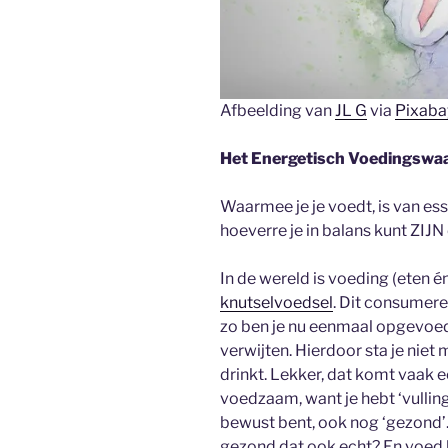
Afbeelding van
JL G
via
Pixaba
Het Energetisch Voedingswaa
Waarmee je je voedt, is van esse
hoeverre je in balans kunt ZIJN 
In de wereld is voeding (eten é
knutselvoedsel
. Dit consumere
zo ben je nu eenmaal opgevoed
verwijten. Hierdoor sta je niet m
drinkt. Lekker, dat komt vaak e
voedzaam, want je hebt ‘vulling
bewust bent, ook nog ‘gezond’.
gezond dat ook echt? En voed 