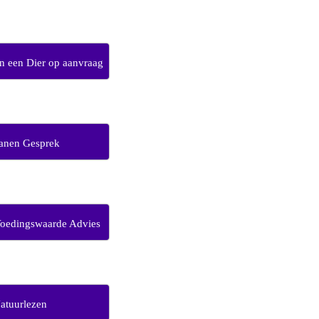
 een Dier op aanvraag
anen Gesprek
Voedingswaarde Advies
atuurlezen