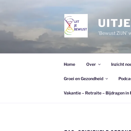
Ga
naar
de
UITJ
inhoud
'Bewust ZIJN' wi
Home
Over
Inzicht no
Groei en Gezondheid
Podca
Vakantie – Retraite – Bijdragen in 