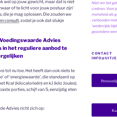
 wel op jouw gewicht, maar dat is niet
Niet om het ge
 zwaar of te licht voor jouw postuur zijn’
creëren. Voor j
, die je mag oplossen. Die zouden we
mensheid als ge
verbonden met 
en consult
, zodat je ook dat stukje
'wederzijds bij
gezondere were
 Voedingswaarde Advies
 in het reguliere aanbod te
CONTACT
rgelijken
INFO@UITJ
re tot nu toe. Het heeft dan ook niets te
 of ‘energiewaarde’, die standaard op
Persoonli
 Kcal (kilocalorieën) en kJ (kilo Joules).
aste porties, schijf van 5, eenzijdig eten
e Advies richt zich op:
Ka