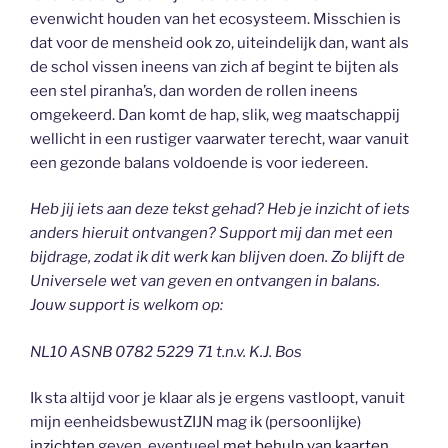
evenwicht houden van het ecosysteem. Misschien is
dat voor de mensheid ook zo, uiteindelijk dan, want als
de schol vissen ineens van zich af begint te bijten als
een stel piranha’s, dan worden de rollen ineens
omgekeerd. Dan komt de hap, slik, weg maatschappij
wellicht in een rustiger vaarwater terecht, waar vanuit
een gezonde balans voldoende is voor iedereen.
Heb jij iets aan deze tekst gehad? Heb je inzicht of iets
anders hieruit ontvangen? Support mij dan met een
bijdrage, zodat ik dit werk kan blijven doen. Zo blijft de
Universele wet van geven en ontvangen in balans.
Jouw support is welkom op:
NL10 ASNB 0782 5229 71 t.n.v. K.J. Bos
Ik sta altijd voor je klaar als je ergens vastloopt, vanuit
mijn eenheidsbewustZIJN mag ik (persoonlijke)
inzichten
geven, eventueel
met behulp van kaarten
,