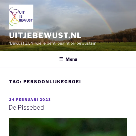
Ga
naar
de
inhoud
UITJEBEWUST.NL
'Bewust ZIJN' wie je bent, begint bij 'bewustzijn'
Menu
TAG:
PERSOONLIJKEGROEI
GEPLAATST
24 FEBRUARI 2023
OP
De Pissebed