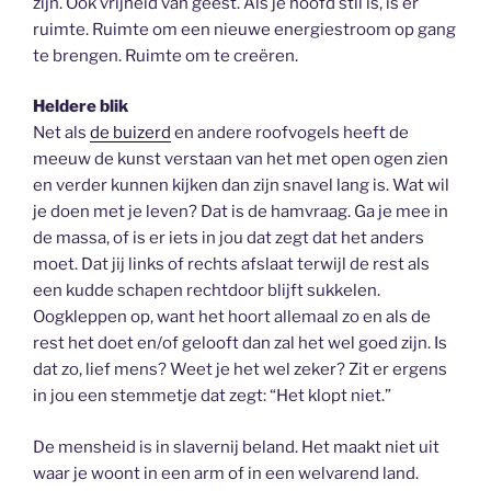
zijn. Ook vrijheid van geest. Als je hoofd stil is, is er
ruimte. Ruimte om een nieuwe energiestroom op gang
te brengen. Ruimte om te creëren.
Heldere blik
Net als
de buizerd
en andere roofvogels heeft de
meeuw de kunst verstaan van het met open ogen zien
en verder kunnen kijken dan zijn snavel lang is. Wat wil
je doen met je leven? Dat is de hamvraag. Ga je mee in
de massa, of is er iets in jou dat zegt dat het anders
moet. Dat jij links of rechts afslaat terwijl de rest als
een kudde schapen rechtdoor blijft sukkelen.
Oogkleppen op, want het hoort allemaal zo en als de
rest het doet en/of gelooft dan zal het wel goed zijn. Is
dat zo, lief mens? Weet je het wel zeker? Zit er ergens
in jou een stemmetje dat zegt: “Het klopt niet.”
De mensheid is in slavernij beland. Het maakt niet uit
waar je woont in een arm of in een welvarend land.