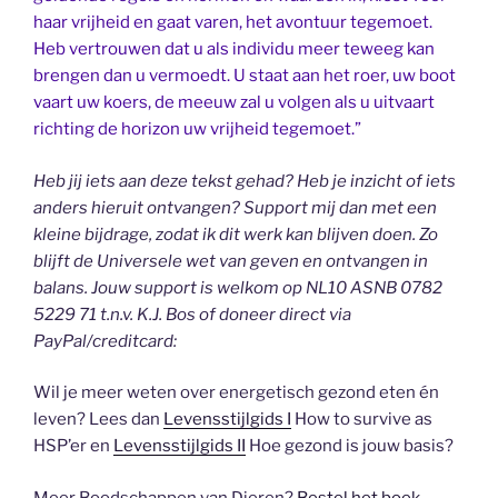
haar vrijheid en gaat varen, het avontuur tegemoet.
Heb vertrouwen dat u als individu meer teweeg kan
brengen dan u vermoedt. U staat aan het roer, uw boot
vaart uw koers, de meeuw zal u volgen als u uitvaart
richting de horizon uw vrijheid tegemoet.”
Heb jij iets aan deze tekst gehad? Heb je inzicht of iets
anders hieruit ontvangen? Support mij dan met een
kleine bijdrage, zodat ik dit werk kan blijven doen. Zo
blijft de Universele wet van geven en ontvangen in
balans. Jouw support is welkom op NL10 ASNB 0782
5229 71 t.n.v. K.J. Bos of doneer direct via
PayPal/creditcard:
Wil je meer weten over energetisch gezond eten én
leven? Lees dan
Levensstijlgids I
How to survive as
HSP’er en
Levensstijlgids II
Hoe gezond is jouw basis?
Meer Boodschappen van Dieren?
Bestel het boek
.