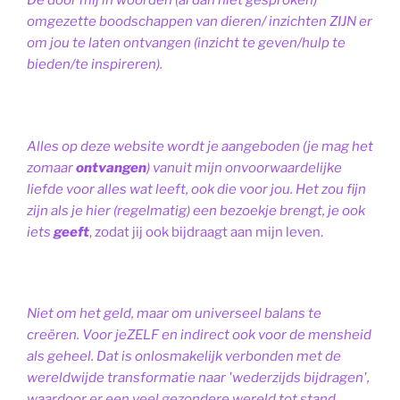
De door mij in woorden (al dan niet gesproken)
omgezette boodschappen van dieren/ inzichten ZIJN er
om jou te laten ontvangen (inzicht te geven/hulp te
bieden/te inspireren).
Alles op deze website wordt je aangeboden (je mag het
zomaar
ontvangen
) vanuit mijn onvoorwaardelijke
liefde voor alles wat leeft, ook die voor jou. Het zou fijn
zijn als je hier (regelmatig) een bezoekje brengt, je ook
iets
geeft
, zodat jij ook bijdraagt aan mijn leven.
Niet om het geld, maar om universeel balans te
creëren. Voor jeZELF en indirect ook voor de mensheid
als geheel. Dat is onlosmakelijk verbonden met de
wereldwijde transformatie naar 'wederzijds bijdragen',
waardoor er een veel gezondere wereld tot stand