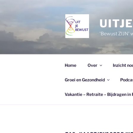
Ga
naar
de
UITJ
inhoud
'Bewust ZIJN' wi
Home
Over
Inzicht no
Groei en Gezondheid
Podca
Vakantie – Retraite – Bijdragen in 