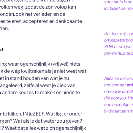
voor niets is de
 wolken weg, zodat de zon volop kan
inclusief de men
rbonden, ook het verleden en de
les te eren, accepteren en dankbaar te
zien.
De door mij in 
omgezette bood
ZIJN er om jou 
st
geven/hulp te b
ng waar ogenschijnlijk (vrijwel) niets
lijk de weg kwijtraken als je niet weet wat
het in stand houden van wat je nu
Alles op deze 
het zomaar
on
angeleerd, zelfs al weet je diep van
onvoorwaardelij
om andere keuzes te maken en hierin te
die voor jou. Het
een bezoekje br
bijdraagt aan m
te kijken. IN jeZELF. Wat ligt er onder
rgen? Wat als je dat water zou geven?
? Weet dat alles wat zich ogenschijnlijk