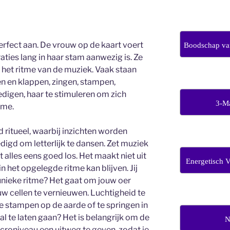
 perfect aan. De vrouw op de kaart voert
Boodschap van
eraties lang in haar stam aanwezig is. Ze
p het ritme van de muziek. Vaak staan
 en klappen, zingen, stampen,
igen, haar te stimuleren om zich
3-M
tme.
 ritueel, waarbij inzichten worden
igd om letterlijk te dansen. Zet muziek
ut alles eens goed los. Het maakt niet uit
Energetisch 
in het opgelegde ritme kan blijven. Jij
nieke ritme? Het gaat om jouw oer
w cellen te vernieuwen. Luchtigheid te
Te stampen op de aarde of te springen in
aal te laten gaan? Het is belangrijk om de
N
croniveau een uitweg te geven, zodat je