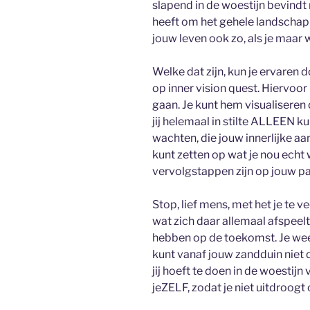
slapend in de woestijn bevindt
heeft om het gehele landschap 
jouw leven ook zo, als je maar w
Welke dat zijn, kun je ervaren d
op inner vision quest. Hiervoor h
gaan. Je kunt hem visualiseren
jij helemaal in stilte ALLEEN ku
wachten, die jouw innerlijke aa
kunt zetten op wat je nou echt 
vervolgstappen zijn op jouw pa
Stop, lief mens, met het je te
wat zich daar allemaal afspeel
hebben op de toekomst. Je weet
kunt vanaf jouw zandduin niet d
jij hoeft te doen in de woestij
jeZELF, zodat je niet uitdroogt