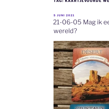
TAG:
KAARTJEVOORDE W
GEPLAATST
5 JUNI 2021
OP
21-06-05 Mag ik ee
wereld?