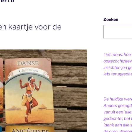
ERELD
Zoeken
n kaartje voor de
Lief mens, hoe v
opgezocht/gev
inzichten jou g
iets teruggeda
De huidige were
Anders gezegd 
vanuit een 'alle
gedachte', het l
(denk aan alle
de oren vliegen,