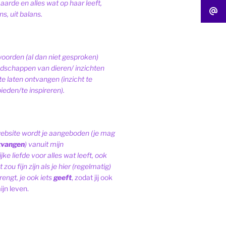
 aarde en alles wat op haar leeft,
s, uit balans.
woorden (al dan niet gesproken)
schappen van dieren/ inzichten
te laten ontvangen (inzicht te
ieden/te inspireren).
website wordt je aangeboden (je mag
tvangen
) vanuit mijn
ke liefde voor alles wat leeft, ook
 zou fijn zijn als je hier (regelmatig)
engt, je ook iets
geeft
, zodat jij ook
ijn leven.