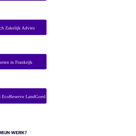
ch Zakelijk Advies
eien in Frankrijk
s EcoReserve LandGoed
 MIJN WERK?