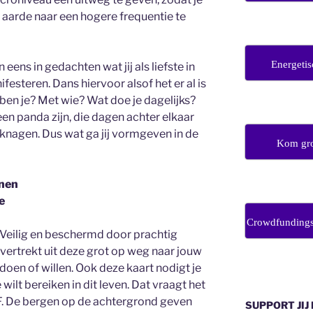
aarde naar een hogere frequentie te
Energetis
eens in gedachten wat jij als liefste in
festeren. Dans hiervoor alsof het er al is
r ben je? Met wie? Wat doe je dagelijks?
 een panda zijn, die dagen achter elkaar
e knagen. Dus wat ga jij vormgeven in de
Kom gro
enen
e
Crowdfunding
t. Veilig en beschermd door prachtig
 vertrekt uit deze grot op weg naar jouw
u doen of willen. Ook deze kaart nodigt je
 wilt bereiken in dit leven. Dat vraagt het
F. De bergen op de achtergrond geven
SUPPORT JIJ