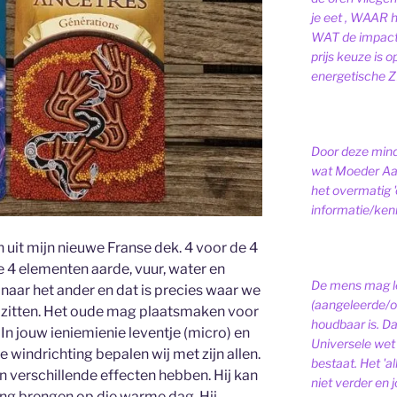
je eet , WAAR 
WAT de impact 
prijs keuze is 
energetische ZI
Door deze minds
wat Moeder Aar
het overmatig 
informatie/kenni
n uit mijn nieuwe Franse dek. 4 voor de 4
e 4 elementen aarde, vuur, water en
De mens mag le
naar het ander en dat is precies waar we
(aangeleerde/o
 zitten. Het oude mag plaatsmaken voor
houdbaar is. D
In jouw ieniemienie leventje (micro) en
Universele wet is
 windrichting bepalen wij met zijn allen.
bestaat.
Het 'a
an verschillende effecten hebben. Hij kan
niet verder en j
eling brengen op die warme dag. Hij