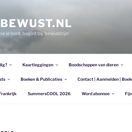
EBEWUST.NL
e je bent, begint bij 'bewustzijn'
dig?
Kaartleggingen
Boodschappen van dieren
sts
Boeken & Publicaties
Contact | Aanmelden | Boek
Frankrijk
SummersCOOL 2026
Word abonnee
Fijn