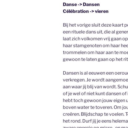
Danse -> Dansen
Célébration -> vieren
Bij het vorige sluit deze kaart
een rituele dans uit, die al gen
laat zich volkomen vrij gaan o
haar stamgenoten om haar heen
trommelen om haar aan te moed
gewoon te laten gaan op het ri
Dansen is al eeuwen een oeroud
verkregen. Je wordt aangemoed
aan waar jij blij van wordt. Sch
of je wel of niet kunt dansen of 
hebt toch gewoon jouw eigen u
boven water te toveren. Om jou
creëren. Blijdschap te voelen. 
het rond. Durf jij je eens helem
zware energie op micro- en ma