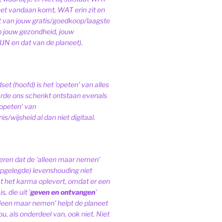
het vandaan komt, WAT erin zit en
van jouw gratis/goedkoop/laagste
op jouw gezondheid, jouw
JN en dat van de planeet).
et (hoofd) is het 'opeten' van alles
de ons schenkt ontstaan evenals
'opeten' van
s/wijsheid al dan niet digitaal.
ren dat de 'alleen maar nemen'
pgelegde) levenshouding niet
at het karma oplevert, omdat er een
, die uit '
geven en ontvangen
'
lleen maar nemen' helpt de planeet
ou, als onderdeel van, ook niet.
Niet