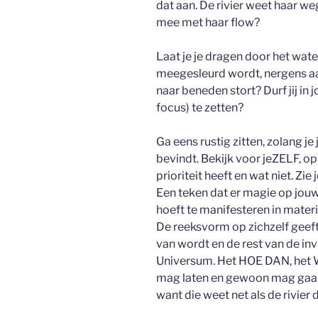
dat aan. De rivier weet haar weg.
mee met haar flow?
Laat je je dragen door het water
meegesleurd wordt, nergens aan
naar beneden stort? Durf jij in
focus) te zetten?
Ga eens rustig zitten, zolang je
bevindt. Bekijk voor jeZELF, o
prioriteit heeft en wat niet. Zi
Een teken dat er magie op jouw 
hoeft te manifesteren in materi
De reeksvorm op zichzelf geeft 
van wordt en de rest van de inv
Universum. Het HOE DAN, het 
mag laten en gewoon mag gaan v
want die weet net als de rivier