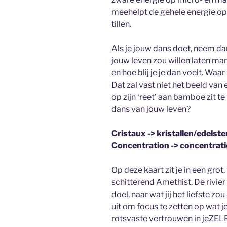
meehelpt de gehele energie op 
tillen.
Als je jouw dans doet, neem dan 
jouw leven zou willen laten mani
en hoe blij je je dan voelt. Waa
Dat zal vast niet het beeld van
op zijn ‘reet’ aan bamboe zit t
dans van jouw leven?
Cristaux -> kristallen/edelst
Concentration -> concentrati
Op deze kaart zit je in een gro
schitterend Amethist. De rivier
doel, naar wat jij het liefste zo
uit om focus te zetten op wat je
rotsvaste vertrouwen in jeZEL