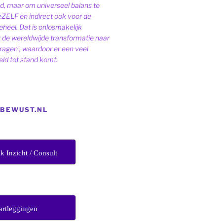
ld, maar om universeel balans te
eZELF en indirect ook voor de
heel. Dat is onlosmakelijk
de wereldwijde transformatie naar
dragen', waardoor er een veel
ld tot stand komt.
EBEWUST.NL
jk Inzicht / Consult
artleggingen