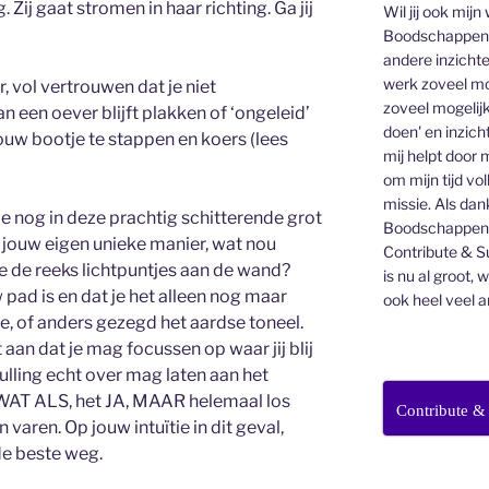
 Zij gaat stromen in haar richting. Ga jij
Wil jij ook mijn
Boodschappen v
andere inzichte
werk zoveel mo
, vol vertrouwen dat je niet
zoveel mogelijk
 een oever blijft plakken of ‘ongeleid’
doen' en inzicht
 jouw bootje te stappen en koers (lees
mij helpt door 
om mijn tijd vo
missie. Als dan
 je nog in deze prachtig schitterende grot
Boodschappenbr
p jouw eigen unieke manier, wat nou
Contribute & Su
e je de reeks lichtpuntjes aan de wand?
is nu al groot, 
pad is en dat je het alleen nog maar
ook heel veel a
e, of anders gezegd het aardse toneel.
aan dat je mag focussen op waar jij blij
ulling echt over mag laten aan het
WAT ALS, het JA, MAAR helemaal los
Contribute &
aren. Op jouw intuïtie in dit geval,
 de beste weg.