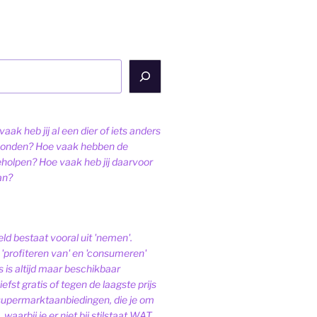
aak heb jij al een dier of iets anders
onden? Hoe vaak hebben de
eholpen? Hoe vaak heb jij daarvoor
an?
ld bestaat vooral uit 'nemen'.
'profiteren van' en 'consumeren'
s is altijd maar beschikbaar
iefst gratis of tegen de laagste prijs
 supermarktaanbiedingen, die je om
 waarbij je er niet bij stilstaat WAT