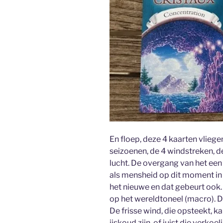
En floep, deze 4 kaarten vliege
seizoenen, de 4 windstreken, d
lucht. De overgang van het een 
als mensheid op dit moment in
het nieuwe en dat gebeurt ook. 
op het wereldtoneel (macro). De
De frisse wind, die opsteekt, k
ijskoud zijn, of juist die verko