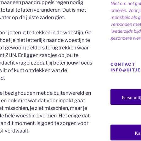
 maar een paar druppels regen nodig
Niet om het ge
totaal te laten veranderen. Dat is met
creëren. Voor j
mensheid als ge
ater op de juiste zaden giet.
verbonden met 
'wederzijds bij
oor je terug te trekken in de woestijn. Ga
gezondere were
oef je niet letterlijk naar de woestijn te
 of gewoon je elders terugtrekken waar
nt ZIJN. Er liggen zaadjes op jou te
ndacht vragen, zodat jij beter jouw focus
CONTACT
INFO@UITJ
wilt of kunt ontdekken wat de
d.
 veel bezighouden met de buitenwereld en
Persoonli
t en ook met wat dat voor inpakt gaat
 misschien, je ziet misschien, maar je
e hele woestijn overzien. Het enige dat
n van dit moment, is goed te zorgen voor
 of verdwaalt.
Ka