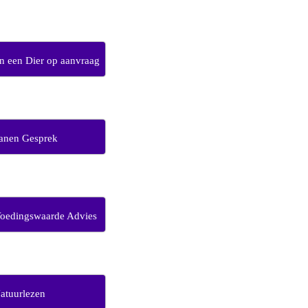
 een Dier op aanvraag
anen Gesprek
Voedingswaarde Advies
atuurlezen