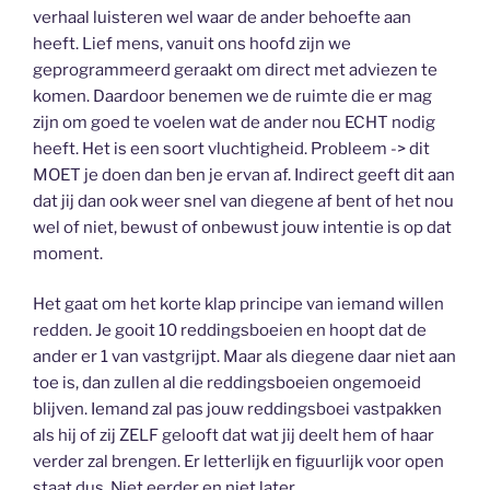
verhaal luisteren wel waar de ander behoefte aan
heeft. Lief mens, vanuit ons hoofd zijn we
geprogrammeerd geraakt om direct met adviezen te
komen. Daardoor benemen we de ruimte die er mag
zijn om goed te voelen wat de ander nou ECHT nodig
heeft. Het is een soort vluchtigheid. Probleem -> dit
MOET je doen dan ben je ervan af. Indirect geeft dit aan
dat jij dan ook weer snel van diegene af bent of het nou
wel of niet, bewust of onbewust jouw intentie is op dat
moment.
Het gaat om het korte klap principe van iemand willen
redden. Je gooit 10 reddingsboeien en hoopt dat de
ander er 1 van vastgrijpt. Maar als diegene daar niet aan
toe is, dan zullen al die reddingsboeien ongemoeid
blijven. Iemand zal pas jouw reddingsboei vastpakken
als hij of zij ZELF gelooft dat wat jij deelt hem of haar
verder zal brengen. Er letterlijk en figuurlijk voor open
staat dus. Niet eerder en niet later.