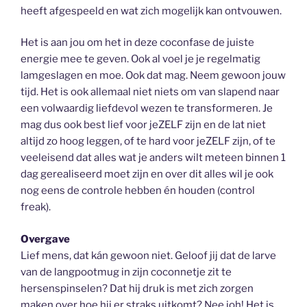
heeft afgespeeld en wat zich mogelijk kan ontvouwen.
Het is aan jou om het in deze coconfase de juiste
energie mee te geven. Ook al voel je je regelmatig
lamgeslagen en moe. Ook dat mag. Neem gewoon jouw
tijd. Het is ook allemaal niet niets om van slapend naar
een volwaardig liefdevol wezen te transformeren. Je
mag dus ook best lief voor jeZELF zijn en de lat niet
altijd zo hoog leggen, of te hard voor jeZELF zijn, of te
veeleisend dat alles wat je anders wilt meteen binnen 1
dag gerealiseerd moet zijn en over dit alles wil je ook
nog eens de controle hebben én houden (control
freak).
Overgave
Lief mens, dat kán gewoon niet. Geloof jij dat de larve
van de langpootmug in zijn coconnetje zit te
hersenspinselen? Dat hij druk is met zich zorgen
maken over hoe hij er straks uitkomt? Nee joh! Het is