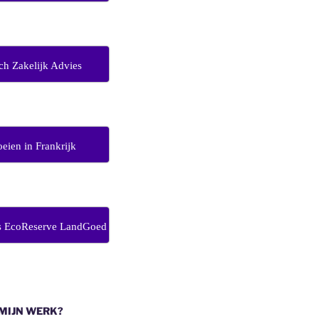
ch Zakelijk Advies
eien in Frankrijk
s EcoReserve LandGoed
 MIJN WERK?