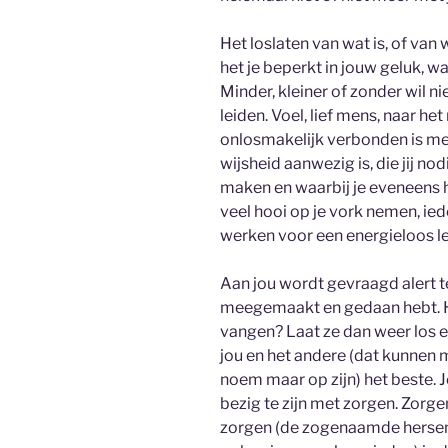
Het loslaten van wat is, of van w
het je beperkt in jouw geluk, w
Minder, kleiner of zonder wil n
leiden. Voel, lief mens, naar he
onlosmakelijk verbonden is m
wijsheid aanwezig is, die jij n
maken en waarbij je eveneens h
veel hooi op je vork nemen, ie
werken voor een energieloos l
Aan jou wordt gevraagd alert te 
meegemaakt en gedaan hebt. He
vangen? Laat ze dan weer los en
jou en het andere (dat kunnen 
noem maar op zijn) het beste. 
bezig te zijn met zorgen. Zorge
zorgen (de zogenaamde hersen