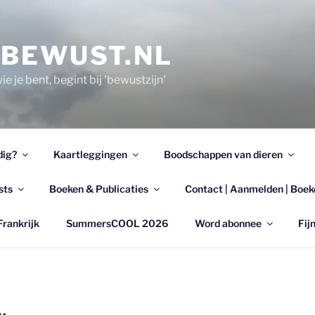
EBEWUST.NL
e je bent, begint bij 'bewustzijn'
dig?
Kaartleggingen
Boodschappen van dieren
sts
Boeken & Publicaties
Contact | Aanmelden | Boek
Frankrijk
SummersCOOL 2026
Word abonnee
Fijn