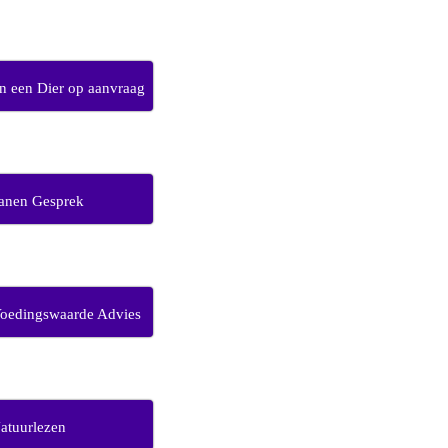
 een Dier op aanvraag
anen Gesprek
Voedingswaarde Advies
atuurlezen