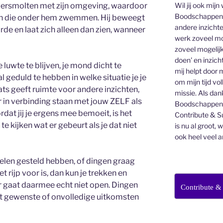
Wil jij ook mijn
e versmolten met zijn omgeving, waardoor
Boodschappen v
ssen die onder hem zwemmen. Hij beweegt
andere inzichte
arde en laat zich alleen dan zien, wanneer
werk zoveel mo
zoveel mogelijk
doen' en inzicht
 luwte te blijven, je mond dicht te
mij helpt door 
 geduld te hebben in welke situatie je je
om mijn tijd vo
ats geeft ruimte voor andere inzichten,
missie. Als dan
r in verbinding staan met jouw ZELF als
Boodschappenbr
rdat jij je ergens mee bemoeit, is het
Contribute & Su
 kijken wat er gebeurt als je dat niet
is nu al groot, 
ook heel veel a
oelen gesteld hebben, of dingen graag
iet rijp voor is, dan kun je trekken en
r gaat daarmee echt niet open. Dingen
Contribute &
iet gewenste of onvolledige uitkomsten