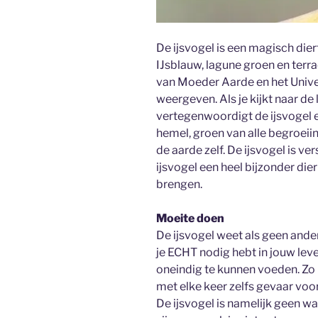
De ijsvogel is een magisch dier
IJsblauw, lagune groen en terra
van Moeder Aarde en het Univ
weergeven. Als je kijkt naar de 
vertegenwoordigt de ijsvogel e
hemel, groen van alle begroeii
de aarde zelf. De ijsvogel is ve
ijsvogel een heel bijzonder di
brengen.
Moeite doen
De ijsvogel weet als geen ande
je ECHT nodig hebt in jouw lev
oneindig te kunnen voeden. Zo i
met elke keer zelfs gevaar voor 
De ijsvogel is namelijk geen w