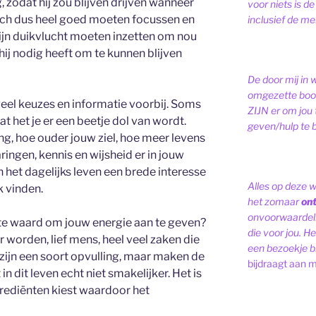
, zodat hij zou blijven drijven wanneer
voor niets is de
 zich dus heel goed moeten focussen en
inclusief de men
ijn duikvlucht moeten inzetten om nou
 hij nodig heeft om te kunnen blijven
De door mij in 
omgezette bood
veel keuzes en informatie voorbij. Soms
ZIJN er om jou 
at het je er een beetje dol van wordt.
geven/hulp te b
g, hoe ouder jouw ziel, hoe meer levens
ingen, kennis en wijsheid er in jouw
n het dagelijks leven een brede interesse
Alles op deze 
k vinden.
het zomaar
on
onvoorwaardelij
te waard om jouw energie aan te geven?
die voor jou. Het
 worden, lief mens, heel veel zaken die
een bezoekje br
zijn een soort opvulling, maar maken de
bijdraagt aan m
 in dit leven echt niet smakelijker. Het is
ngrediënten kiest waardoor het