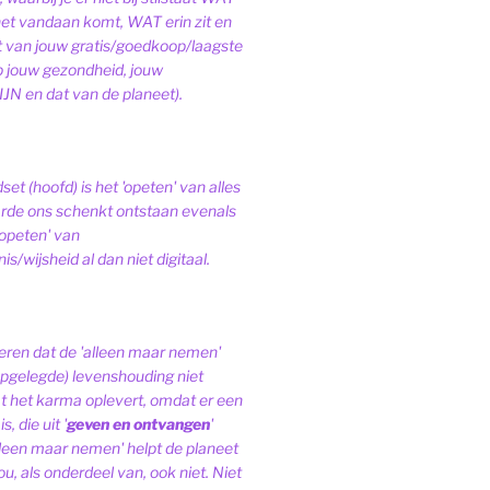
het vandaan komt, WAT erin zit en
van jouw gratis/goedkoop/laagste
op jouw gezondheid, jouw
JN en dat van de planeet).
et (hoofd) is het 'opeten' van alles
de ons schenkt ontstaan evenals
'opeten' van
s/wijsheid al dan niet digitaal.
ren dat de 'alleen maar nemen'
pgelegde) levenshouding niet
at het karma oplevert, omdat er een
, die uit '
geven en ontvangen
'
lleen maar nemen' helpt de planeet
ou, als onderdeel van, ook niet.
Niet