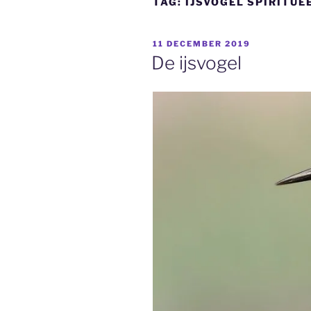
TAG:
IJSVOGEL SPIRITUE
GEPLAATST
11 DECEMBER 2019
OP
De ijsvogel