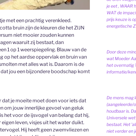
je eet , WAAR 
WAT de impact 
prijs keuze is 
tje met een prachtig verenkleed.
energetische ZI
cotta bruin zijn de kleuren die het ZIJN
ersum niet mooier zouden kunnen
lagen waaruit zij bestaat, dan
en 1 op 1 weerspiegeling. Blauw van de
Door deze minds
ng op het aardse oppervlak en bruin van
wat Moeder Aar
rsmolten met alles wat is. Daarom is de
het overmatig 
er dat jou een bijzondere boodschap komt
informatie/kenni
De mens mag le
r dat je moeite moet doen voor iets dat
(aangeleerde/o
en om jouw innerlijke gevoel van geluk
houdbaar is. D
s het voor de ijsvogel van belang dat hij,
Universele wet is
eigen leven, visjes uit het water duikt.
bestaat.
Het 'a
atervogel. Hij heeft geen zwemvliezen en
niet verder en j