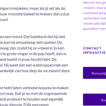
Niet om het ge
creëren. Voor j
en mislukken, maar als jij net als de
mensheid als ge
jouw mooiste baksel te maken, dan zul je
verbonden met 
evert.
'wederzijds bij
gezondere were
an een merel. Dat betekent dat hij niet
ie kan hij simpelweg niet opeten. De
eg zijn, zodat hij ze vrijwel in 1x kan
CONTACT
INFO@UITJ
 te grote vinger in de pap heeft, dan is
kend beeld in jouw hoofd hebt. De
erd. Hij weet dat een wateroppervlak een
ankelijk van hoe diep de vis zwemt deze
Persoonli
ien hebt laten verleiden keuzes te maken
groot was. Dat je nu met de zogenaamde
tand probeert te houden wat eigenlijk
Ka
 jouw diepste ZIJN resoneert.