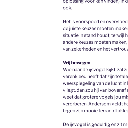
oplossing voor kan vinden) in 
ook.
Het is voorspoed en overvloed w
de juiste keuzes moeten maken 
situatie in stand houdt, terwijl 
andere keuzes moeten maken, a
van zekerheden en het vertrouw
Vrij bewegen
Wie naar de ijsvogel kijkt, zal z
verenkleed heeft dat zijn total
weerspiegeling van de lucht in 
vliegt, dan zou hij van bovenaf 
weet dat grotere vogels jou mi
verorberen. Andersom geldt het 
tegen zijn mooie terracottakleu
De ijsvogel is geduldig en zit 