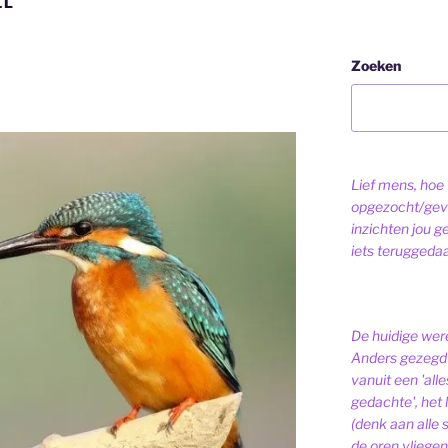
EL
Zoeken
Lief mens, hoe v
opgezocht/gev
inzichten jou g
iets teruggeda
De huidige were
Anders gezegd 
vanuit een 'alle
gedachte', het l
(denk aan alle
de oren vliegen,