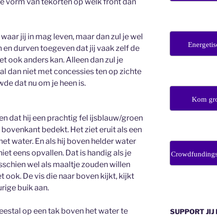
de vorm van tekorten op welk front dan
aar jij in mag leven, maar dan zul je wel
Energetis
en durven toegeven dat jij vaak zelf de
het ook anders kan. Alleen dan zul je
l dan niet met concessies ten op zichte
de dat nu om je heen is.
Kom gro
ien dat hij een prachtig fel ijsblauw/groen
e bovenkant bedekt. Het ziet eruit als een
het water. En als hij boven helder water
niet eens opvallen. Dat is handig als je
Crowdfunding
sschien wel als maaltje zouden willen
ook. De vis die naar boven kijkt, kijkt
rige buik aan.
meestal op een tak boven het water te
SUPPORT JIJ