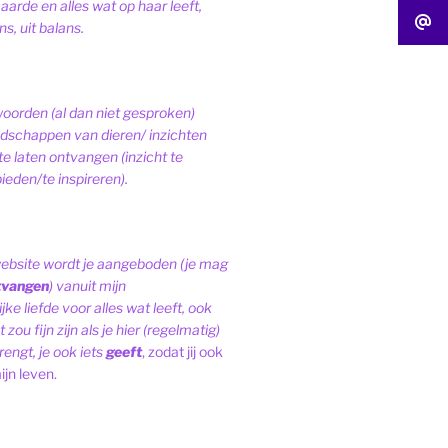
 aarde en alles wat op haar leeft,
s, uit balans.
woorden (al dan niet gesproken)
schappen van dieren/ inzichten
te laten ontvangen (inzicht te
ieden/te inspireren).
website wordt je aangeboden (je mag
tvangen
) vanuit mijn
ke liefde voor alles wat leeft, ook
 zou fijn zijn als je hier (regelmatig)
engt, je ook iets
geeft
, zodat jij ook
ijn leven.