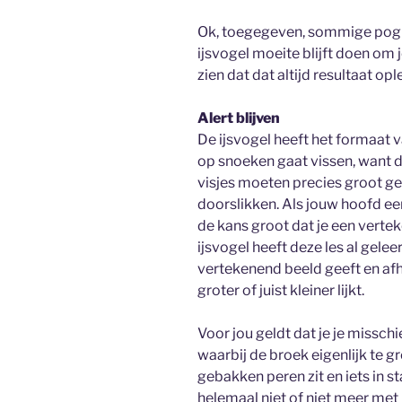
Ok, toegegeven, sommige poging
ijsvogel moeite blijft doen om 
zien dat dat altijd resultaat opl
Alert blijven
De ijsvogel heeft het formaat v
op snoeken gaat vissen, want d
visjes moeten precies groot geno
doorslikken. Als jouw hoofd een
de kans groot dat je een verte
ijsvogel heeft deze les al gele
vertekenend beeld geeft en afh
groter of juist kleiner lijkt.
Voor jou geldt dat je je missch
waarbij de broek eigenlijk te 
gebakken peren zit en iets in s
helemaal niet of niet meer met