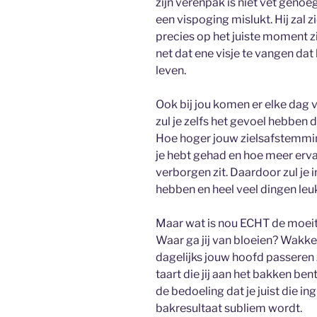
zijn verenpak is niet vet genoeg
een vispoging mislukt. Hij zal
precies op het juiste moment z
net dat ene visje te vangen dat
leven.
Ook bij jou komen er elke dag 
zul je zelfs het gevoel hebben d
Hoe hoger jouw zielsafstemmin
je hebt gehad en hoe meer ervar
verborgen zit. Daardoor zul je i
hebben en heel veel dingen leu
Maar wat is nou ECHT de moei
Waar ga jij van bloeien? Wakker
dagelijks jouw hoofd passeren 
taart die jij aan het bakken bent
de bedoeling dat je juist die i
bakresultaat subliem wordt.