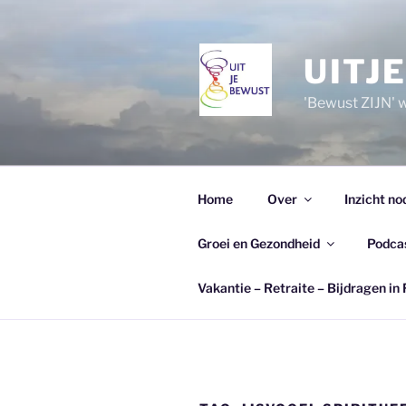
Ga
naar
de
UITJ
inhoud
'Bewust ZIJN' wi
Home
Over
Inzicht no
Groei en Gezondheid
Podca
Vakantie – Retraite – Bijdragen in 