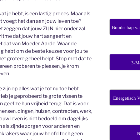
at je hebt, is een lastig proces. Maar als
at voegt het dan aan jouw leven toe?
Boodschap van
iet zeggen dat jouw ZIJN hier onder zal
t ritme dat jouw hart aangeeft en
et dat van Moeder Aarde. Waar de
odig hebt om de beste keuzes voor jou te
et grotere geheel helpt. Stop met dat te
3-M
dereen proberen te pleasen, je krom
even.
zijn op alles wat je tot nu toe hebt
b je geprobeerd te grote vissen te
Energetisch 
 geef ze hun vrijheid terug. Dat is voor
mensen, dingen, huizen, contracten, werk,
Jouw leven is niet bedoeld om dagelijks
n als zijnde zorgen voor anderen en
krakers waar jouw hoofd toch geen
N