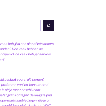
aak heb jij al een dier of iets anders
onden? Hoe vaak hebben de
eholpen? Hoe vaak heb jij daarvoor
an?
ld bestaat vooral uit 'nemen'.
'profiteren van' en 'consumeren'
s is altijd maar beschikbaar
iefst gratis of tegen de laagste prijs
 supermarktaanbiedingen, die je om
 waarbij je er niet bij stilstaat WAT