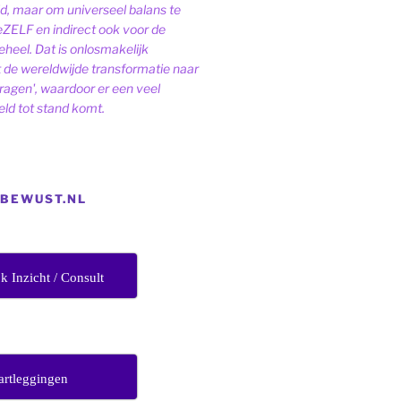
ld, maar om universeel balans te
eZELF en indirect ook voor de
heel. Dat is onlosmakelijk
de wereldwijde transformatie naar
dragen', waardoor er een veel
ld tot stand komt.
EBEWUST.NL
jk Inzicht / Consult
artleggingen