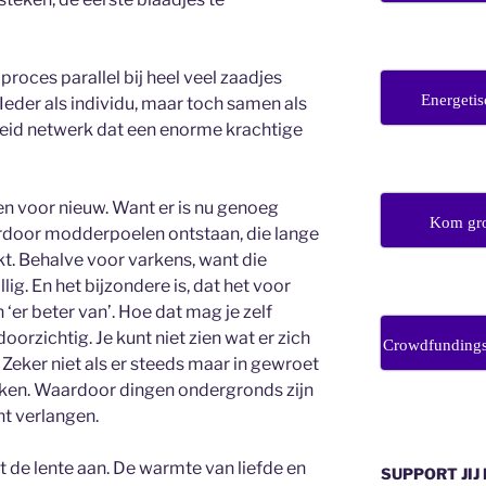
roces parallel bij heel veel zaadjes
Energetis
. Ieder als individu, maar toch samen als
reid netwerk dat een enorme krachtige
n voor nieuw. Want er is nu genoeg
Kom gro
ierdoor modderpoelen ontstaan, die lange
t. Behalve voor varkens, want die
llig. En het bijzondere is, dat het voor
‘er beter van’. Hoe dat mag je zelf
oorzichtig. Je kunt niet zien wat er zich
Crowdfunding
Zeker niet als er steeds maar in gewroet
inken. Waardoor dingen ondergronds zijn
ht verlangen.
t de lente aan. De warmte van liefde en
SUPPORT JIJ