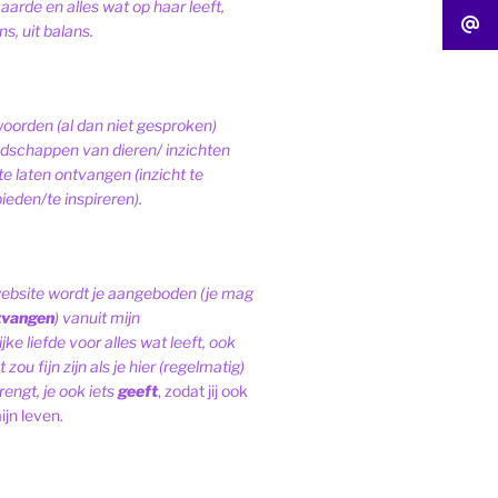
 aarde en alles wat op haar leeft,
s, uit balans.
woorden (al dan niet gesproken)
schappen van dieren/ inzichten
te laten ontvangen (inzicht te
ieden/te inspireren).
website wordt je aangeboden (je mag
tvangen
) vanuit mijn
ke liefde voor alles wat leeft, ook
 zou fijn zijn als je hier (regelmatig)
engt, je ook iets
geeft
, zodat jij ook
ijn leven.