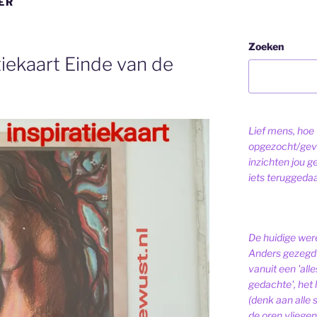
ER
Zoeken
tiekaart Einde van de
Lief mens, hoe v
opgezocht/gev
inzichten jou g
iets teruggeda
De huidige were
Anders gezegd 
vanuit een 'alle
gedachte', het l
(denk aan alle
de oren vliegen,