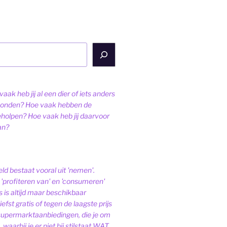
aak heb jij al een dier of iets anders
onden? Hoe vaak hebben de
eholpen? Hoe vaak heb jij daarvoor
an?
ld bestaat vooral uit 'nemen'.
'profiteren van' en 'consumeren'
s is altijd maar beschikbaar
iefst gratis of tegen de laagste prijs
 supermarktaanbiedingen, die je om
 waarbij je er niet bij stilstaat WAT