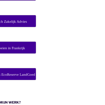
ch Zakelijk Advies
eien in Frankrijk
s EcoReserve LandGoed
 MIJN WERK?