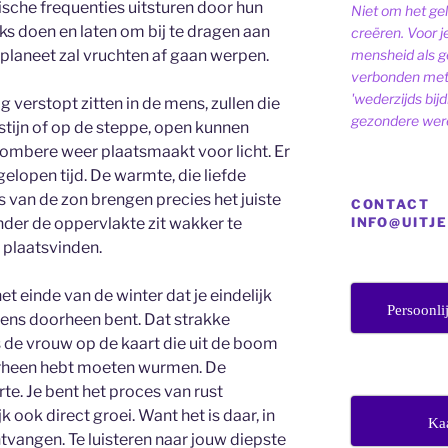
ische frequenties uitsturen door hun
Niet om het ge
s doen en laten om bij te dragen aan
creëren. Voor j
mensheid als ge
planeet zal vruchten af gaan werpen.
verbonden met 
'wederzijds bij
 verstopt zitten in de mens, zullen die
gezondere were
stijn of op de steppe, open kunnen
sombere weer plaatsmaakt voor licht. Er
elopen tijd. De warmte, die liefde
s van de zon brengen precies het juiste
CONTACT
INFO@UITJ
der de oppervlakte zit wakker te
 plaatsvinden.
et einde van de winter dat je eindelijk
Persoonli
rgens doorheen bent. Dat strakke
s de vrouw op de kaart die uit de boom
oorheen hebt moeten wurmen. De
e. Je bent het proces van rust
ook direct groei. Want het is daar, in
Ka
ntvangen. Te luisteren naar jouw diepste