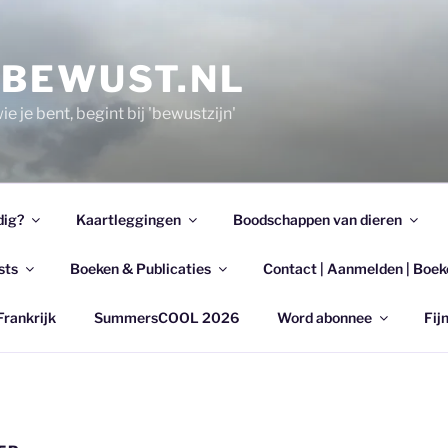
EBEWUST.NL
e je bent, begint bij 'bewustzijn'
dig?
Kaartleggingen
Boodschappen van dieren
sts
Boeken & Publicaties
Contact | Aanmelden | Boek
Frankrijk
SummersCOOL 2026
Word abonnee
Fijn