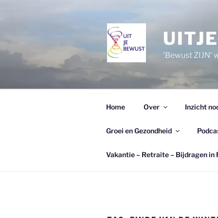
Ga
naar
de
UITJ
inhoud
'Bewust ZIJN' wi
Home
Over
Inzicht no
Groei en Gezondheid
Podca
Vakantie – Retraite – Bijdragen in 