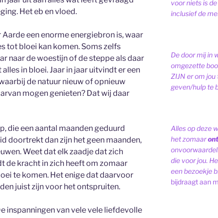
voor niets is de
ging. Het eb en vloed.
inclusief de men
 Aarde een enorme energiebron is, waar
es tot bloei kan komen. Soms zelfs
De door mij in 
ar naar de woestijn of de steppe als daar
omgezette bood
lles in bloei. Jaar in jaar uitvindt er een
ZIJN er om jou 
waarbij de natuur nieuw of opnieuw
geven/hulp te b
 daarvan mogen genieten? Dat wij daar
ap, die een aantal maanden geduurd
Alles op deze 
het zomaar
on
eid doortrekt dan zijn het geen maanden,
onvoorwaardelij
euwen. Weet dat elk zaadje dat zich
die voor jou. Het
t de kracht in zich heeft om zomaar
een bezoekje br
 bloei te komen. Het enige dat daarvoor
bijdraagt aan m
den juist zijn voor het ontspruiten.
De inspanningen van vele vele liefdevolle