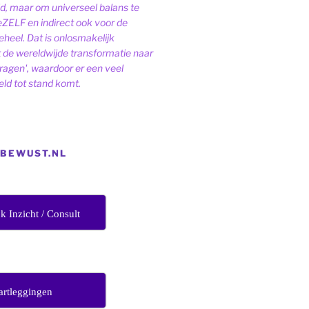
ld, maar om universeel balans te
eZELF en indirect ook voor de
heel. Dat is onlosmakelijk
de wereldwijde transformatie naar
dragen', waardoor er een veel
ld tot stand komt.
EBEWUST.NL
jk Inzicht / Consult
artleggingen