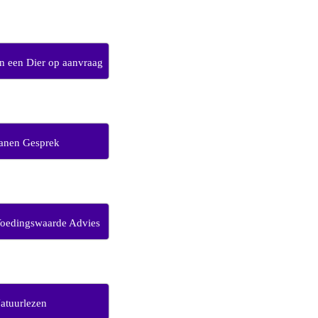
 een Dier op aanvraag
anen Gesprek
Voedingswaarde Advies
atuurlezen