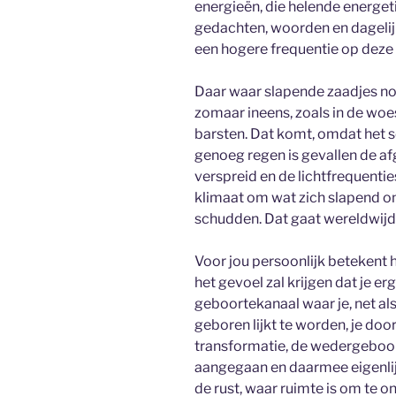
energieën, die helende energet
gedachten, woorden en dagelijk
een hogere frequentie op deze 
Daar waar slapende zaadjes nog
zomaar ineens, zoals in de woe
barsten. Dat komt, omdat het 
genoeg regen is gevallen de afg
verspreid en de lichtfrequentie
klimaat om wat zich slapend on
schudden. Dat gaat wereldwijd
Voor jou persoonlijk betekent h
het gevoel zal krijgen dat je e
geboortekanaal waar je, net al
geboren lijkt te worden, je d
transformatie, de wedergeboort
aangegaan en daarmee eigenlijk 
de rust, waar ruimte is om te o