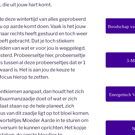
 die uit jouw hart komt.
de deze wintertijd van alles geprobeerd
nou op aarde komt doen. Vaak is het jouw
Boodschap van
 naar rechts heeft gestuurd en toch weer
heeft gebracht. Dat je toch stiekem
leiden van wat er voor jou is weggelegd.
sterd. Probeerseltje hier, probeerseltje
3-M
is tussen al deze probeerseltjes dat er 1
waard is. Het is aan jou de keuze te
ocus hierop te zetten.
ontkiemen aangaat, dan houdt het zich
Energetisch 
 buurmanzaadje doet of wat er zich
laat staan op de hele planeet, zich
cus van dit zaadje ligt op tot bloei komen.
worteltjes Moeder Aarde in te sturen om
niversum te kunnen oprichten. Het kopje
N
steken, de eerste blaadjes te