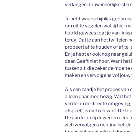
verlangen. Jouw innerlijke stem,
Je hebt waarschijnlijk geduren
om uit te vogelen wat jij hier 
hoofd geweest dat je van links
terug. Dat je aan het twijfelen 
probeert af te houden of af te 
En je hebt er ook nog naar gelui
daar. Geeft niet hoor. Want het 
tussen zit, die zeker de moeite 
maken en vervolgens vol jouw f
Als een zaadje het proces van 
alleen daar mee bezig. Wat het
verder in de directe omgeving, 
afspeelt, is niet relevant. De fo
De aarde opzij duwen en eerst 
zich vervolgens richting het U
boven het maaiveld uit durven 