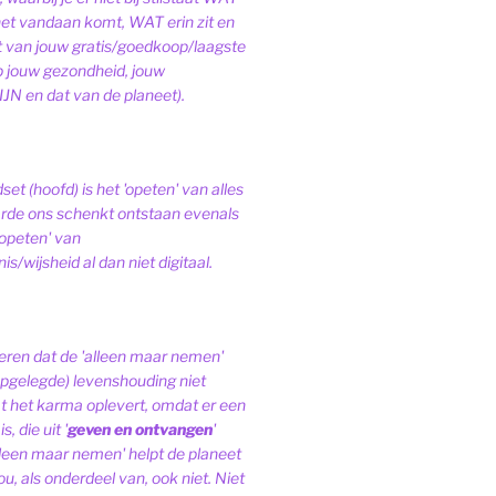
het vandaan komt, WAT erin zit en
van jouw gratis/goedkoop/laagste
op jouw gezondheid, jouw
JN en dat van de planeet).
et (hoofd) is het 'opeten' van alles
de ons schenkt ontstaan evenals
'opeten' van
s/wijsheid al dan niet digitaal.
ren dat de 'alleen maar nemen'
pgelegde) levenshouding niet
at het karma oplevert, omdat er een
, die uit '
geven en ontvangen
'
lleen maar nemen' helpt de planeet
ou, als onderdeel van, ook niet.
Niet