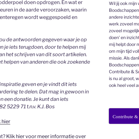
 modderpoel doen opdrogen. En wat er
Wil jij ook mijn
heuren in de aarde veroorzaken, waarin
Boodschappen v
andere inzichte
de lenteregen wordt weggespoeld en
werk zoveel mo
zoveel mogelijk
doen' en inzicht
 Jou de antwoorden gegeven waar je op
mij helpt door 
 je iets terugdoen, door te helpen mij
om mijn tijd vo
n het schrijven van dit soort artikelen.
missie. Als dan
het helpen van anderen die ook zoekende
Boodschappenbr
Contribute & Su
is nu al groot, 
spiratie geven en je vindt dit iets
ook heel veel a
ardering te delen. Dat mag in gewoon in
 een donatie. Je kunt dan iets
5229 71 t.n.v. K.J. Bos
Contribute &
k hier
ht?
Klik hier voor meer informatie over