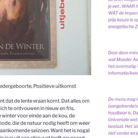
je eet , WAAR 
WAT de impact 
prijs keuze is 
energetische ZI
Door deze minds
wat Moeder Aar
het overmatig 
informatie/kenni
Wedergeboorte, Positieve uitkomst
De mens mag le
nt dat de lente eraan komt. Dat alles om
(aangeleerde/o
ich te ontvouwen in nieuw en fris.
houdbaar is. D
de winter voor einde aan de kou, de
Universele wet is
riode, die de natuur nodig heeft om weer
bestaat.
Het 'a
 aankomende seizoen. Want het is nogal
niet verder en j
in jaar uit aan alles wat leeft gevraagd