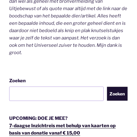
dan wel als geheel
met bronvermelding van
Uitjebewust
of als quote maar altijd met de link naar de
boodschap van het bepaalde dier/artikel. Alles heeft
een bepaalde inhoud, die een groter geheel dient en is
daardoor niet bedoeld als knip en plak knutselstukjes
waar je zelf de tekst van aanpast. Het verzoek is dan
ook om het Universeel zuiver te houden.
Mijn dank is
groot.
Zoeken
Zoeken
UPCOMING: DOE JE MEE?
7-daagse Inzichtreis met behulp van kaarten op
basis van donatie vanaf € 15,00