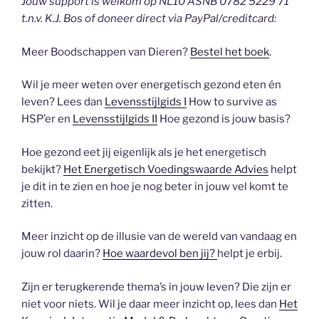
Jouw support is welkom op NL10 ASNB 0782 5229 71
t.n.v. K.J. Bos of doneer direct via PayPal/creditcard:
Meer Boodschappen van Dieren?
Bestel het boek
.
Wil je meer weten over energetisch gezond eten én
leven? Lees dan
Levensstijlgids I
How to survive as
HSP’er en
Levensstijlgids II
Hoe gezond is jouw basis?
Hoe gezond eet jij eigenlijk als je het energetisch
bekijkt?
Het Energetisch Voedingswaarde Advies
helpt
je dit in te zien en hoe je nog beter in jouw vel komt te
zitten.
Meer inzicht op de illusie van de wereld van vandaag en
jouw rol daarin?
Hoe waardevol ben jij?
helpt je erbij.
Zijn er terugkerende thema’s in jouw leven? Die zijn er
niet voor niets. Wil je daar meer inzicht op, lees dan
Het