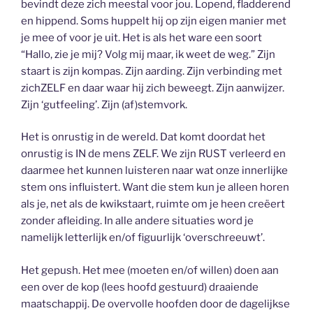
bevindt deze zich meestal voor jou. Lopend, fladderend
en hippend. Soms huppelt hij op zijn eigen manier met
je mee of voor je uit. Het is als het ware een soort
“Hallo, zie je mij? Volg mij maar, ik weet de weg.” Zijn
staart is zijn kompas. Zijn aarding. Zijn verbinding met
zichZELF en daar waar hij zich beweegt. Zijn aanwijzer.
Zijn ‘gutfeeling’. Zijn (af)stemvork.
Het is onrustig in de wereld. Dat komt doordat het
onrustig is IN de mens ZELF. We zijn RUST verleerd en
daarmee het kunnen luisteren naar wat onze innerlijke
stem ons influistert. Want die stem kun je alleen horen
als je, net als de kwikstaart, ruimte om je heen creëert
zonder afleiding. In alle andere situaties word je
namelijk letterlijk en/of figuurlijk ‘overschreeuwt’.
Het gepush. Het mee (moeten en/of willen) doen aan
een over de kop (lees hoofd gestuurd) draaiende
maatschappij. De overvolle hoofden door de dagelijkse