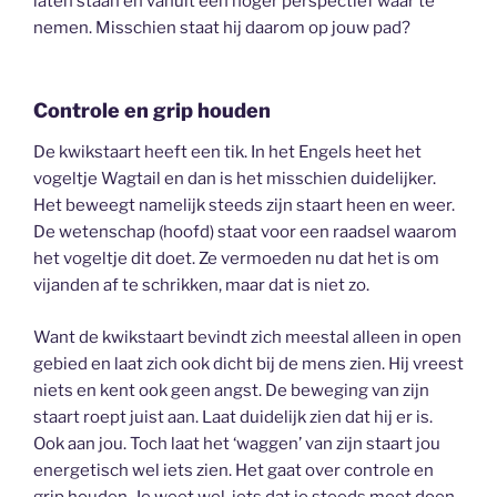
laten staan en vanuit een hoger perspectief waar te
nemen. Misschien staat hij daarom op jouw pad?
Controle en grip houden
De kwikstaart heeft een tik. In het Engels heet het
vogeltje Wagtail en dan is het misschien duidelijker.
Het beweegt namelijk steeds zijn staart heen en weer.
De wetenschap (hoofd) staat voor een raadsel waarom
het vogeltje dit doet. Ze vermoeden nu dat het is om
vijanden af te schrikken, maar dat is niet zo.
Want de kwikstaart bevindt zich meestal alleen in open
gebied en laat zich ook dicht bij de mens zien. Hij vreest
niets en kent ook geen angst. De beweging van zijn
staart roept juist aan. Laat duidelijk zien dat hij er is.
Ook aan jou. Toch laat het ‘waggen’ van zijn staart jou
energetisch wel iets zien. Het gaat over controle en
grip houden. Je weet wel, iets dat je steeds moet doen,