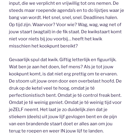
input, die we verplicht en vrijwillig tot ons nemen. De
steeds maar roepende agenda’s en to do lijstjes waar je
bang van wordt. Het snel, snel, snel. Deadlines halen.
Op tijd zijn. Waarvoor? Voor wie? Wag, wag, wag net of
jouw staart (wagtail) in de fik staat. De kwikstaart komt
niet voor niets bij jou voorbij… heeft het kwik
misschien het kookpunt bereikt?
Gevaarlijk spul dat kwik. Giftig letterlijk en figuurlijk.
Wat ben je aan het doen, lief mens? Als je tot jouw
kookpunt komt, is dat niet erg prettig om te ervaren.
De stoom uit jouw oren door een overbelast hoofd. De
druk op de ketel veel te hoog, omdat je té
perfectionistisch bent. Omdat je té control freak bent.
Omdat je té weinig geniet. Omdat je té weinig tijd voor
jeZELF neemt. Het laat je zo duidelijk zien dat je
stiekem (deels) uit jouw lijf gevlogen bent en de pijn
van een brandende staart doet er alles aan om jou
terug te roepen en weer IN jouw lijf te landen.