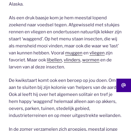
Alaska.
Als een druk baasje kom je hem meestal lopend
zoekend naar voedsel tegen. Afgewisseld met stukjes
rennen en vliegen en ondertussen natuurlijk lekker zijn
staart ‘waggend’. Op het menu staan insecten, die wij
als mensheid mooi vinden, maar ook die waar we ‘last’
van kunnen hebben. Vooral
muggen
en
vliegen
zijn
favoriet. Maar ook
libellen
,
vlinders
,
wormen
en de
larven van al deze insecten.
De kwikstaart komt ook een beroep op jou doen. Om je
aan te sluiten bij zijn kolonie van ‘helpers van de aarde’.
Ook al leeft hij over het algemeen solitair en tref je
hem happy ‘waggend’ helemaal alleen aan op akkers,
oevers, parken, tuinen, stedelijk gebied,
industrieterreinen en op meer uitgestrekte weilanden.
In de zomer verzamelen zich groepjes, meestal jonge