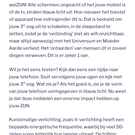
welZIJN! Alle schermen, ongeacht of het jouw mobiel is
of de tv, stralen blauw licht uit. Hoe nieuwer het toestel
of apparaat hoe indringender dit is. Dat is bedoeld om
e
jouw 3
oog uit te schakelen, in de slaapstand te
zetten, zodat je de ‘verbinding’ (net als wifi onzichtbaar,
maar altijd aanwezig) met het Universum en Moeder
Aarde verliest. Het ‘ontaarden’ van mensen zit in zoveel
dingen verweven. Dit is er zeker 1 van.
Wil je het eens testen? Kijk dan eens een tijdje naar
jouw telefoon. Sluit vervolgens jouw ogen en kijk met
e
jouw 3
oog. Wat zie je? Als het goed is, zie je de vorm
van jouw telefoon vormgegeven in blauw licht. Nu weet
je dat deze middelen een enorme impact hebben op
jouw ZIJN.
Kunstmatige verlichting, zoals tl-verlichting heeft een
bepaalde energetische frequentie, waarbij bij veel 5D-
zielen soms letterlijk hun lampje uitgaat. De trilling