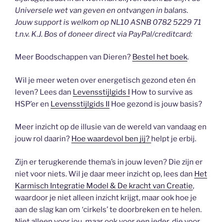
Universele wet van geven en ontvangen in balans.
Jouw support is welkom op NL10 ASNB 0782 5229 71
t.n.v. K.J. Bos of doneer direct via PayPal/creditcard:
Meer Boodschappen van Dieren?
Bestel het boek
.
Wil je meer weten over energetisch gezond eten én
leven? Lees dan
Levensstijlgids I
How to survive as
HSP’er en
Levensstijlgids II
Hoe gezond is jouw basis?
Meer inzicht op de illusie van de wereld van vandaag en
jouw rol daarin?
Hoe waardevol ben jij?
helpt je erbij.
Zijn er terugkerende thema’s in jouw leven? Die zijn er
niet voor niets. Wil je daar meer inzicht op, lees dan
Het
Karmisch Integratie Model & De kracht van Creatie
,
waardoor je niet alleen inzicht krijgt, maar ook hoe je
aan de slag kan om ‘cirkels’ te doorbreken en te helen.
Niet alleen voor jou, maar ook voor een ieder, die voor