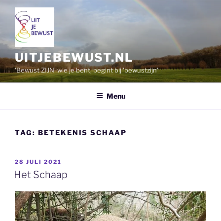
Ga
naar
de
inhoud
UITJEBEWUST.NL
'Bewust ZIJN' wie je bent, begint bij 'bewustzijn'
Menu
TAG:
BETEKENIS SCHAAP
GEPLAATST
28 JULI 2021
OP
Het Schaap