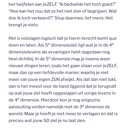
het twijfelen aan jeZELF. “Ik bedoelde het toch goed?”
“Hoe kan het nou dat ze het niet zien of begrijpen. Wat
doe ik toch verkeerd?” Stop daarmee, lief mens. Het
brengt je niets.
Het is volslagen logisch dat je hierin terecht komt qua
e
e
doen en laten. Als 5
dimensieziel, ligt wat je in de 4
dimensielevens als ervaringen hebt opgedaan nog
e
heel dichtbij. In de 5
dimensie mag je ineens weer
nieuwe dingen leren, zoals het gaan staan voor jeZELF,
maar dan op een liefdevolle manier, waarbij je niet
meer van jouw eigen ZIJN afwijkt. Als dat dan niet lukt,
dan is het meest voor de hand liggend dat je terugvalt
op wat jouw ziel heeft opgeslagen uit vorige levens in
e
de 4
dimensie. Hierdoor kon je nog enigszins
e
aansluiting vinden namelijk met de 3
dimensie de
wereld. Maar je hoeft je niet meer te verlagen en dat is
precies wat jouw 5D ziel je nu laat zien.