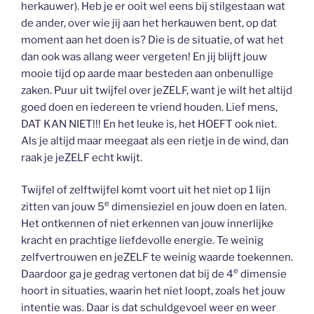
herkauwer). Heb je er ooit wel eens bij stilgestaan wat
de ander, over wie jij aan het herkauwen bent, op dat
moment aan het doen is? Die is de situatie, of wat het
dan ook was allang weer vergeten! En jij blijft jouw
mooie tijd op aarde maar besteden aan onbenullige
zaken. Puur uit twijfel over jeZELF, want je wilt het altijd
goed doen en iedereen te vriend houden. Lief mens,
DAT KAN NIET!!! En het leuke is, het HOEFT ook niet.
Als je altijd maar meegaat als een rietje in de wind, dan
raak je jeZELF echt kwijt.
Twijfel of zelftwijfel komt voort uit het niet op 1 lijn
e
zitten van jouw 5
dimensieziel en jouw doen en laten.
Het ontkennen of niet erkennen van jouw innerlijke
kracht en prachtige liefdevolle energie. Te weinig
zelfvertrouwen en jeZELF te weinig waarde toekennen.
e
Daardoor ga je gedrag vertonen dat bij de 4
dimensie
hoort in situaties, waarin het niet loopt, zoals het jouw
intentie was. Daar is dat schuldgevoel weer en weer