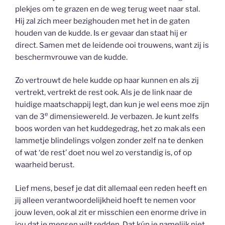
plekjes om te grazen en de weg terug weet naar stal.
Hij zal zich meer bezighouden met het in de gaten
houden van de kudde. Is er gevaar dan staat hij er
direct. Samen met de leidende ooi trouwens, want zij is
beschermvrouwe van de kudde.
Zo vertrouwt de hele kudde op haar kunnen en als zij
vertrekt, vertrekt de rest ook. Als je de link naar de
huidige maatschappij legt, dan kun je wel eens moe zijn
e
van de 3
dimensiewereld. Je verbazen. Je kunt zelfs
boos worden van het kuddegedrag, het zo mak als een
lammetje blindelings volgen zonder zelf na te denken
of wat ‘de rest’ doet nou wel zo verstandig is, of op
waarheid berust.
Lief mens, besef je dat dit allemaal een reden heeft en
jij alleen verantwoordelijkheid hoeft te nemen voor
jouw leven, ook al zit er misschien een enorme drive in
jou dat je mensen wilt redden. Dat kún je namelijk niet.