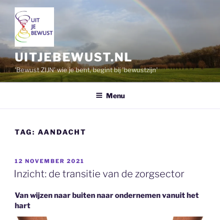
Ga
naar
de
inhoud
UITJEBEWUST.NL
'Bewust ZIJN' wie je bent, begint bij 'bewustzijn'
Menu
TAG:
AANDACHT
GEPLAATST
12 NOVEMBER 2021
OP
Inzicht: de transitie van de zorgsector
Van wijzen naar buiten naar ondernemen vanuit het
hart