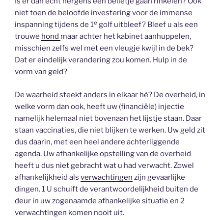
Is er dan echt nergens een belletje gaan rinkelen? Ook
niet toen de beloofde investering voor de immense
e
inspanning tijdens de 1
golf uitbleef? Bleef u als een
trouwe
hond
maar achter het kabinet aanhuppelen,
misschien zelfs wel met een vleugje kwijl in de bek?
Dat er eindelijk verandering zou komen. Hulp in de
vorm van geld?
De waarheid steekt anders in elkaar hè? De overheid, in
welke vorm dan ook, heeft uw (financiële) injectie
namelijk helemaal niet bovenaan het lijstje staan. Daar
staan vaccinaties, die niet blijken te werken. Uw geld zit
dus daarin, met een heel andere achterliggende
agenda. Uw afhankelijke opstelling van de overheid
heeft u dus niet gebracht wat u had verwacht. Zowel
afhankelijkheid als
verwachtingen
zijn gevaarlijke
dingen. 1 U schuift de verantwoordelijkheid buiten de
deur in uw zogenaamde afhankelijke situatie en 2
verwachtingen komen nooit uit.