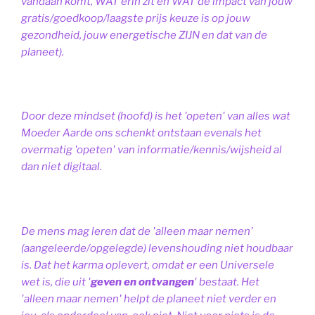
vandaan komt, WAT erin zit en WAT de impact van jouw
gratis/goedkoop/laagste prijs keuze is op jouw
gezondheid, jouw energetische ZIJN en dat van de
planeet).
Door deze mindset (hoofd) is het 'opeten' van alles wat
Moeder Aarde ons schenkt ontstaan evenals het
overmatig 'opeten' van informatie/kennis/wijsheid al
dan niet digitaal.
De mens mag leren dat de 'alleen maar nemen'
(aangeleerde/opgelegde) levenshouding niet houdbaar
is. Dat het karma oplevert, omdat er een Universele
wet is, die uit '
geven en ontvangen
' bestaat.
Het
'alleen maar nemen' helpt de planeet niet verder en