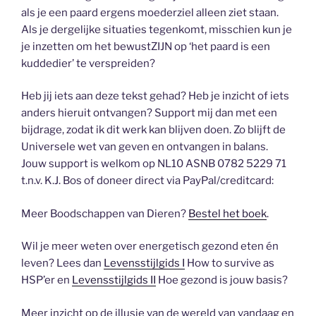
als je een paard ergens moederziel alleen ziet staan.
Als je dergelijke situaties tegenkomt, misschien kun je
je inzetten om het bewustZIJN op ‘het paard is een
kuddedier’ te verspreiden?
Heb jij iets aan deze tekst gehad? Heb je inzicht of iets
anders hieruit ontvangen? Support mij dan met een
bijdrage, zodat ik dit werk kan blijven doen. Zo blijft de
Universele wet van geven en ontvangen in balans.
Jouw support is welkom op NL10 ASNB 0782 5229 71
t.n.v. K.J. Bos of doneer direct via PayPal/creditcard:
Meer Boodschappen van Dieren?
Bestel het boek
.
Wil je meer weten over energetisch gezond eten én
leven? Lees dan
Levensstijlgids I
How to survive as
HSP’er en
Levensstijlgids II
Hoe gezond is jouw basis?
Meer inzicht op de illusie van de wereld van vandaag en