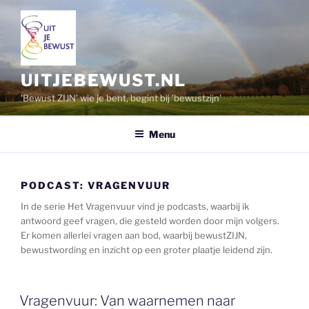
Ga
naar
de
inhoud
UITJEBEWUST.NL
'Bewust ZIJN' wie je bent, begint bij 'bewustzijn'
Menu
PODCAST:
VRAGENVUUR
In de serie Het Vragenvuur vind je podcasts, waarbij ik
antwoord geef vragen, die gesteld worden door mijn volgers.
Er komen allerlei vragen aan bod, waarbij bewustZIJN,
bewustwording en inzicht op een groter plaatje leidend zijn.
Vragenvuur: Van waarnemen naar