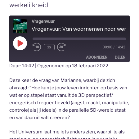
werkelijkheid
Vragenvuur
Vragenvuur: Van waarnemen naar werkelijkheid
Play
1x
00:00
/
14:42
Episode
ABONNEREN
DELEN
Duur: 14:42
|
Opgenomen op 18 februari 2022
DELEN
RSS FEED
Deze keer de vraag van Marianne, waarbij de zich
LINK
afvraagt: “Hoe kun je jouw leven inrichten op basis van
wat er op stapel staat vanuit de 3D perspectief/
EMBED
energetisch frequentieveld (angst, macht, manipulatie,
controle) als jij (deels) in de parallelle 5D-wereld staat
en van daaruit wilt creëren?
Het Universum laat me iets anders zien, waarbij je als