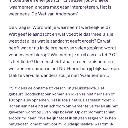
mooie ziel en energetisch lichtwezen jouw unieke
‘waarnemen’ anders mag gaan interpreteren. Het is
weer eens ‘De Wet van Andersom’.
De vraag is: Word wat je waarneemt werkelijkheid?
Wat geef je aandacht en wat voedt je daarmee, als je
weet dat alles wat je aandacht geeft groeit? En wat
heeft wat er nu in de breinen van velen gepland wordt
voor invloed hierop? Wat neem je nu al aan als feit? Of
is het fictie? De mensheid staat op een kruispunt en
we creëren samen in het NU. Hierin heb jij blijkbaar een
taak te vervullen, anders zou je niet ‘waarnemen’…
PS: tijdens de opname zit verschil in geluidsterkte. Het
gebeurt. Boodschappen komen en ik kan ze niet herhalen of
10x opnieuw opnemen. Het is zoals het is. Daarnaast moet ik
lachen aan het eind en schroom om verder te vertellen als het
gewezen wordt op 1 van mijn boeken. Op dat moment schiet
erdoor mij heen: “Werkelijk? Moet ik dit gaan zeggen?” Ik heb
het gedaan, omdat het voor mij duidelijk maakte ‘waarom’ ik