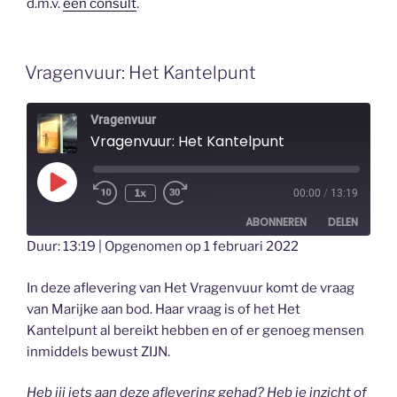
d.m.v.
een consult
.
Vragenvuur: Het Kantelpunt
Vragenvuur
Vragenvuur: Het Kantelpunt
Play
1x
00:00
/
13:19
Episode
ABONNEREN
DELEN
Duur: 13:19
|
Opgenomen op 1 februari 2022
DELEN
RSS FEED
In deze aflevering van Het Vragenvuur komt de vraag
LINK
van Marijke aan bod. Haar vraag is of het Het
Kantelpunt al bereikt hebben en of er genoeg mensen
EMBED
inmiddels bewust ZIJN.
Heb jij iets aan deze aflevering gehad? Heb je inzicht of