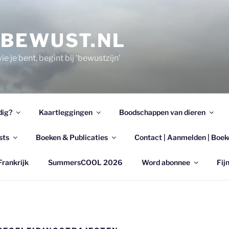
EBEWUST.NL
e je bent, begint bij 'bewustzijn'
dig?
Kaartleggingen
Boodschappen van dieren
sts
Boeken & Publicaties
Contact | Aanmelden | Boek
Frankrijk
SummersCOOL 2026
Word abonnee
Fijn