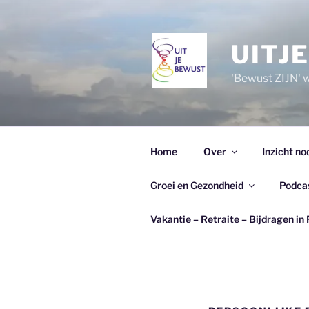
Ga
naar
de
UITJ
inhoud
'Bewust ZIJN' wi
Home
Over
Inzicht no
Groei en Gezondheid
Podca
Vakantie – Retraite – Bijdragen in 