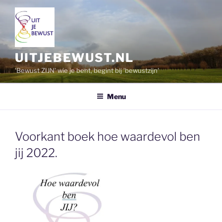
Ga
naar
de
inhoud
UITJEBEWUST.NL
'Bewust ZIJN' wie je bent, begint bij 'bewustzijn'
Menu
Voorkant boek hoe waardevol ben
jij 2022.