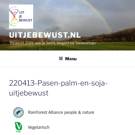
Ga
naar
de
inhoud
UITJEBEWUST.NL
'Bewust ZIJN' wie je bent, begint bij 'bewustzijn'
Menu
220413-Pasen-palm-en-soja-
uitjebewust