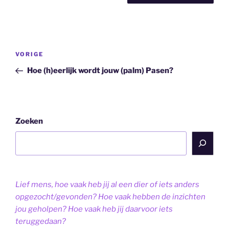
Bericht
Vorig
VORIGE
navigatie
bericht
Hoe (h)eerlijk wordt jouw (palm) Pasen?
Zoeken
Lief mens, hoe vaak heb jij al een dier of iets anders
opgezocht/gevonden? Hoe vaak hebben de inzichten
jou geholpen? Hoe vaak heb jij daarvoor iets
teruggedaan?