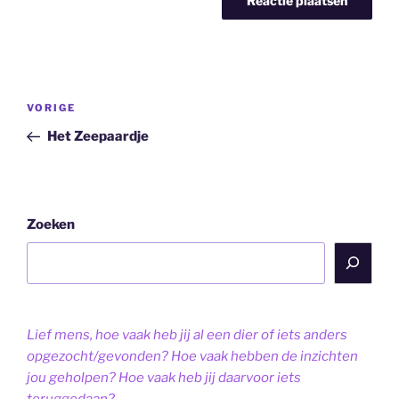
Bericht
Vorig
VORIGE
navigatie
bericht
Het Zeepaardje
Zoeken
Lief mens, hoe vaak heb jij al een dier of iets anders
opgezocht/gevonden? Hoe vaak hebben de inzichten
jou geholpen? Hoe vaak heb jij daarvoor iets
teruggedaan?