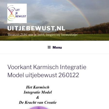
Ga
naar
de
inhoud
UITJEBEWUST.NL
'Bewust ZIJN' wie je bent, begint bij 'bewustzijn'
Menu
Voorkant Karmisch Integratie
Model uitjebewust 260122