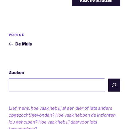
Bericht
Vorig
VORIGE
navigatie
bericht
De Muis
Zoeken
Lief mens, hoe vaak heb jij al een dier of iets anders
opgezocht/gevonden? Hoe vaak hebben de inzichten
jou geholpen? Hoe vaak heb jij daarvoor iets
teruggedaan?