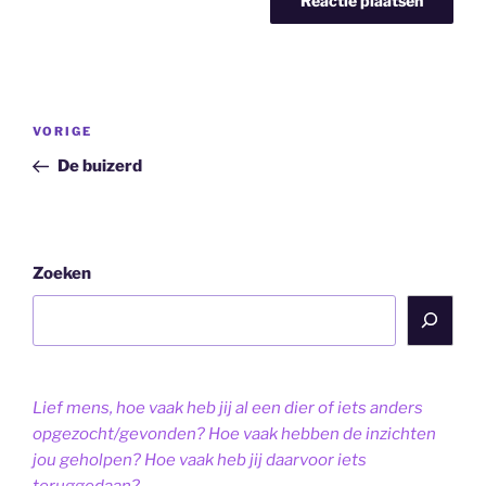
Bericht
Vorig
VORIGE
navigatie
bericht
De buizerd
Zoeken
Lief mens, hoe vaak heb jij al een dier of iets anders
opgezocht/gevonden? Hoe vaak hebben de inzichten
jou geholpen? Hoe vaak heb jij daarvoor iets
teruggedaan?