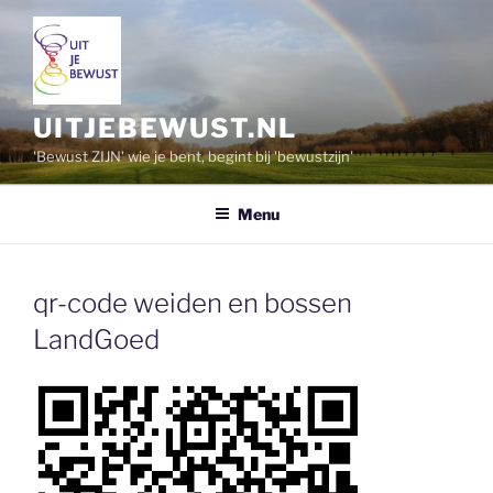
Ga
naar
de
inhoud
UITJEBEWUST.NL
'Bewust ZIJN' wie je bent, begint bij 'bewustzijn'
Menu
qr-code weiden en bossen
LandGoed