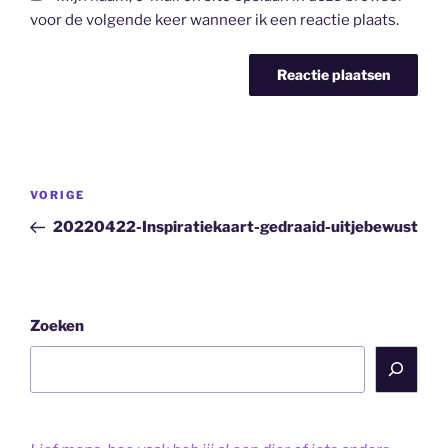
voor de volgende keer wanneer ik een reactie plaats.
Bericht
Vorig
VORIGE
navigatie
bericht
20220422-Inspiratiekaart-gedraaid-uitjebewust
Zoeken