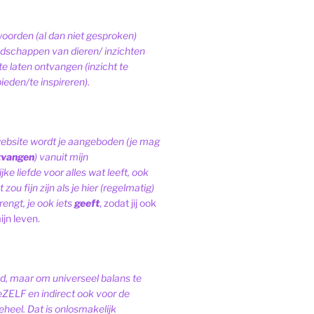
woorden (al dan niet gesproken)
schappen van dieren/ inzichten
te laten ontvangen (inzicht te
ieden/te inspireren).
website wordt je aangeboden (je mag
tvangen
) vanuit mijn
ke liefde voor alles wat leeft, ook
 zou fijn zijn als je hier (regelmatig)
engt, je ook iets
geeft
, zodat jij ook
ijn leven.
ld, maar om universeel balans te
eZELF en indirect ook voor de
heel. Dat is onlosmakelijk