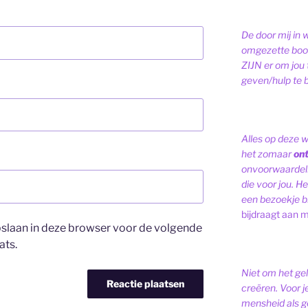
De door mij in 
omgezette bood
ZIJN er om jou 
geven/hulp te b
Alles op deze 
het zomaar
on
onvoorwaardelij
die voor jou. Het
een bezoekje br
bijdraagt aan m
opslaan in deze browser voor de volgende
ats.
Niet om het ge
creëren. Voor j
mensheid als ge