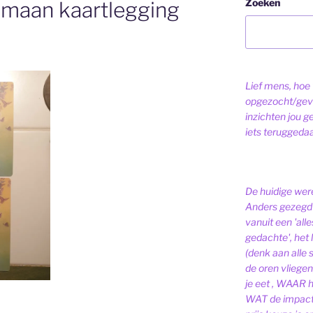
Zoeken
maan kaartlegging
Lief mens, hoe v
opgezocht/gev
inzichten jou g
iets teruggeda
De huidige were
Anders gezegd 
vanuit een 'alle
gedachte', het l
(denk aan alle
de oren vliegen,
je eet , WAAR 
WAT de impact 