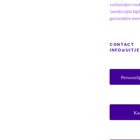
verbonden met 
'wederzijds bij
gezondere were
CONTACT
INFO@UITJ
Persoonli
Ka