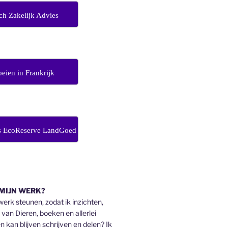
ch Zakelijk Advies
eien in Frankrijk
s EcoReserve LandGoed
 MIJN WERK?
 werk steunen, zodat ik inzichten,
an Dieren, boeken en allerlei
n kan blijven schrijven en delen? Ik