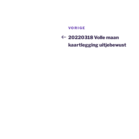
Bericht
Vorig
VORIGE
navigatie
bericht
20220318 Volle maan
kaartlegging uitjebewust