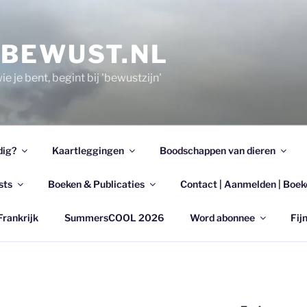
EBEWUST.NL
e je bent, begint bij 'bewustzijn'
dig?
Kaartleggingen
Boodschappen van dieren
sts
Boeken & Publicaties
Contact | Aanmelden | Boek
Frankrijk
SummersCOOL 2026
Word abonnee
Fijn