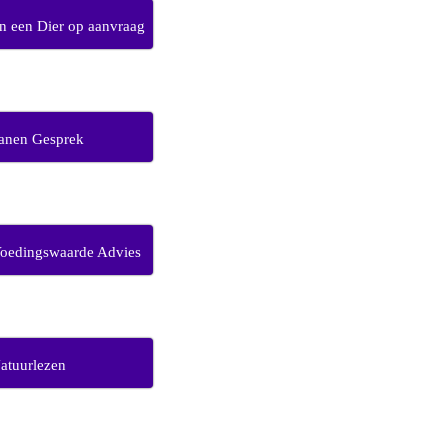
 een Dier op aanvraag
anen Gesprek
Voedingswaarde Advies
atuurlezen