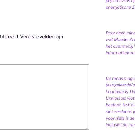
prijs keuze is 
energetische ZI
Door deze minds
bliceerd.
Vereiste velden zijn
wat Moeder Aar
het overmatig 
informatie/kenni
De mens mag le
(aangeleerde/o
houdbaar is. D
Universele wet is
bestaat.
Het 'a
niet verder en j
voor niets is de
inclusief de men