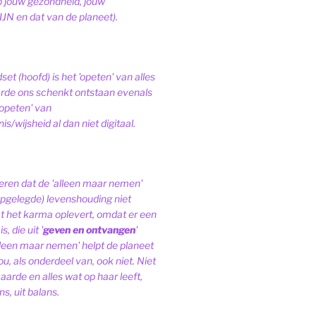
op jouw gezondheid, jouw
JN en dat van de planeet).
et (hoofd) is het 'opeten' van alles
de ons schenkt ontstaan evenals
'opeten' van
s/wijsheid al dan niet digitaal.
ren dat de 'alleen maar nemen'
pgelegde) levenshouding niet
at het karma oplevert, omdat er een
, die uit '
geven en ontvangen
'
lleen maar nemen' helpt de planeet
ou, als onderdeel van, ook niet.
Niet
 aarde en alles wat op haar leeft,
s, uit balans.