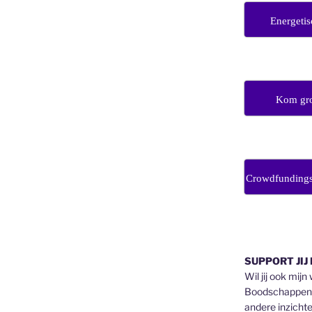
Energetis
Kom gro
Crowdfunding
SUPPORT JIJ
Wil jij ook mijn
Boodschappen v
andere inzichte