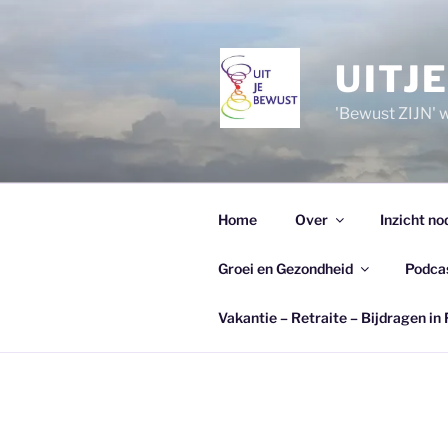
Ga
naar
de
UITJ
inhoud
'Bewust ZIJN' wi
Home
Over
Inzicht no
Groei en Gezondheid
Podca
Vakantie – Retraite – Bijdragen in 