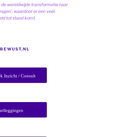
de wereldwijde transformatie naar
dragen', waardoor er een veel
ld tot stand komt.
EBEWUST.NL
jk Inzicht / Consult
artleggingen