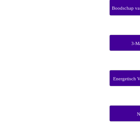
Boodschap van
3-M
Energetisch 
N