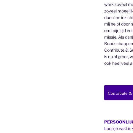
werk zoveel mo
zoveel mogelijk
doen' en inzicht
mij helpt door 
om mijn tijd vo
missie. Als dan
Boodschappenbr
Contribute & Su
is nu al groot, 
ook heel veel a
Contribute &
PERSOONLIJK
Loop je vast in 