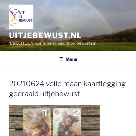
Ga
naar
de
inhoud
UITJEBEWUST.NL
'Bewust ZIJN' wie je bent, begint bij 'bewustzijn'
Menu
20210624 volle maan kaartlegging
gedraaid uitjebewust