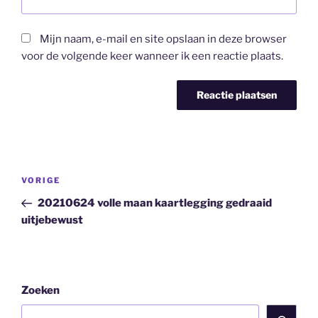
Mijn naam, e-mail en site opslaan in deze browser
voor de volgende keer wanneer ik een reactie plaats.
Bericht
Vorig
VORIGE
navigatie
bericht
20210624 volle maan kaartlegging gedraaid
uitjebewust
Zoeken